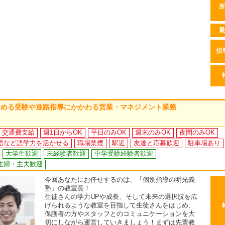
所
最
指
じめる受験や進路指導にかかわる営業・マネジメント業務
交通費支給
週1日からOK
平日のみOK
週末のみOK
夜間のみOK
語など語学力を活かせる
職場禁煙
駅近
友達と応募歓迎
駐車場あり
大学生歓迎
未経験者歓迎
中学受験経験者歓迎
主婦・主夫歓迎
今回あなたにお任せするのは、『個別指導の明光義
塾』の教室長！
生徒さんの学力UPや成長、そして未来の選択肢を広
げられるような教室を目指して生徒さんをはじめ、
保護者の方やスタッフとのコミュニケーションを大
切にしながら運営していきましょう！まずは先輩教