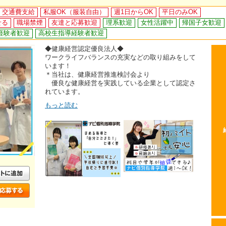
交通費支給
私服OK（服装自由）
週1日からOK
平日のみOK
せる
職場禁煙
友達と応募歓迎
理系歓迎
女性活躍中
帰国子女歓迎
経験者歓迎
高校生指導経験者歓迎
◆健康経営認定優良法人◆
ワークライフバランスの充実などの取り組みをして
います！
＊当社は、健康経営推進検討会より
優良な健康経営を実践している企業として認定さ
れています。
もっと読む