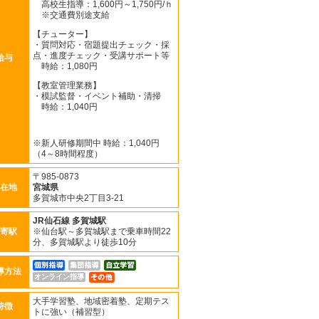
高校生指導：1,600円～1,750円/ｈ
※交通費別途支給
【チューター】
・質問対応・宿題提出チェック・採
点・進度チェック・受講サポート等
給与
時給：1,080円
【教室管理業務】
・模試監督・イベント補助・清掃
時給：1,040円
※新人研修期間中 時給：1,040円
（4～8時間程度）
〒985-0873
在地
宮城県
多賀城市中央2丁目3-21
JR仙石線
多賀城駅
寄駅
※仙台駅～多賀城駅まで乗車時間22
分、多賀城駅より徒歩10分
導方法
オンライン指導
大手学習塾、地域密着塾、定期テス
特徴
トに強い（補習型）