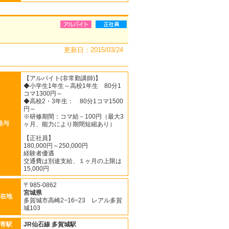
更新日：2015/03/24
【アルバイト(非常勤講師)】
◆小学生1年生～高校1年生 80分1
コマ1300円～
◆高校2・3年生： 80分1コマ1500
円～
※研修期間：コマ給－100円（最大3
給与
ヶ月、能力により期間短縮あり）
【正社員】
180,000円～250,000円
経験者優遇
交通費は別途支給、１ヶ月の上限は
15,000円
〒985-0862
宮城県
在地
多賀城市高崎2−16−23 レアル多賀
城103
寄駅
JR仙石線
多賀城駅