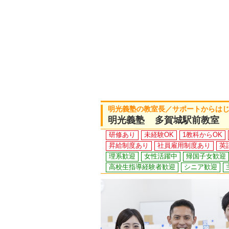
明光義塾の教室長／サポートからは
明光義塾 多賀城駅前教室
研修あり
未経験OK
1教科からOK
昇給制度あり
社員雇用制度あり
英
理系歓迎
女性活躍中
帰国子女歓迎
高校生指導経験者歓迎
シニア歓迎