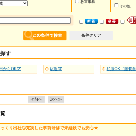
教室事務
その他
条件クリア
探す
日からOK(2)
駅近(3)
私服OK（服装自由
≪前へ
次へ≫
一覧
ゆっくり出社◎充実した事前研修で未経験でも安心★