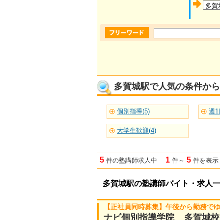
多賀城駅で人気の条件から
個別指導(5)
週1
大学生歓迎(4)
5
1
5
件の塾講師求人中
件～
件を表示
多賀城駅の塾講師バイト・求人
【正社員同時募集】午後から勤務で
ナビ個別指導学院 多賀城校