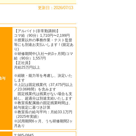
更新日：2026/07/13
【アルバイト(非常勤講師)】
コマ給（90分）1,710円〜2,199円
※授業以外の事務作業・テスト監督
等にも別途お支払いします！(規定あ
り)
※研修期間中(入社〜約3ヶ月間)コマ
給（90分）1,557円
【正社員】
月給25万円以上
※経験・能力等を考慮し、決定いた
給与
します
※上記は固定残業代（37,475円以上
／23.06時間）を含みます
固定残業代は残業がない場合も支
給し、超過分は別途支給いたします
※教室長配属後の固定残業時間は、
給与規定に基づき計算
※教室長の給与平均：月給33.1万円
（2025年実績）
※試用期間6ヶ月、うち研修期間2ヶ
月あり
〒985-0845