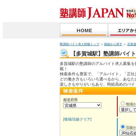
塾講師バイト求人情報トップ
＞
路線から探す
＞
北海
【多賀城駅】塾講師バイト｜
多賀城駅の塾講師のアルバイト求人募集を
載！
検索条件も豊富で、「アルバイト」「正社
どの働き方もいろいろ選べるから、あなた
楽しさもやりがいもあり、時給高めのバイ
都道府県
地域
[地域/沿線クリア]
沿線