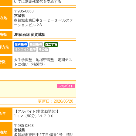
いては別途残業代を支給する
〒985-0863
宮城県
在地
多賀城市東田中２ー２ー３ ベルステ
ーションビル２A
寄駅
JR仙石線
多賀城駅
導方法
オンライン指導
大手学習塾、地域密着塾、定期テス
特徴
トに強い（補習型）
更新日：2026/05/20
【アルバイト(非常勤講師)】
給与
1コマ（90分）\１７００
〒985-0863
宮城県
在地
多賀城市東田中2丁目40番1号 清明