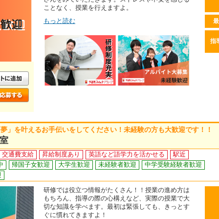
ことなく、授業を行えますよ。
もっと読む
最
指
「夢」を叶えるお手伝いをしてください！未経験の方も大歓迎です！！
室
交通費支給
昇給制度あり
英語など語学力を活かせる
駅近
中
帰国子女歓迎
大学生歓迎
未経験者歓迎
中学受験経験者歓迎
迎
研修では役立つ情報がたくさん！！授業の進め方は
もちろん、指導の際の心構えなど、実際の授業で大
切な知識を学べます。最初は緊張しても、きっとす
ぐに慣れてきますよ！