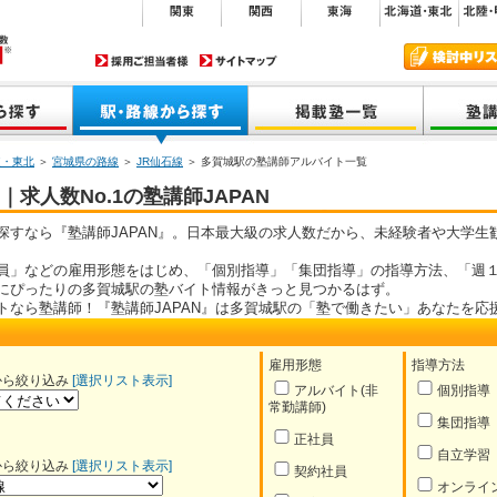
道・東北
＞
宮城県の路線
＞
JR仙石線
＞ 多賀城駅の塾講師アルバイト一覧
求人数No.1の塾講師JAPAN
探すなら『塾講師JAPAN』。日本最大級の求人数だから、未経験者や大学生
員」などの雇用形態をはじめ、「個別指導」「集団指導」の指導方法、「週１
にぴったりの多賀城駅の塾バイト情報がきっと見つかるはず。
トなら塾講師！『塾講師JAPAN』は多賀城駅の「塾で働きたい」あなたを応
雇用形態
指導方法
から絞り込み
[選択リスト表示]
アルバイト(非
個別指導
常勤講師)
集団指導
正社員
自立学習
から絞り込み
[選択リスト表示]
契約社員
オンライ