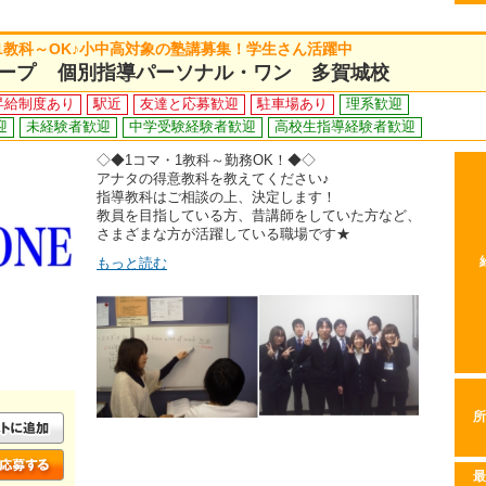
1教科～OK♪小中高対象の塾講募集！学生さん活躍中
ープ 個別指導パーソナル・ワン 多賀城校
昇給制度あり
駅近
友達と応募歓迎
駐車場あり
理系歓迎
迎
未経験者歓迎
中学受験経験者歓迎
高校生指導経験者歓迎
◇◆1コマ・1教科～勤務OK！◆◇
アナタの得意教科を教えてください♪
指導教科はご相談の上、決定します！
教員を目指している方、昔講師をしていた方など、
さまざまな方が活躍している職場です★
もっと読む
所
最