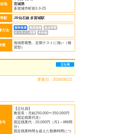
在地
宮城県
多賀城市町前2-3-25
寄駅
JR仙石線
多賀城駅
導方法
オンライン指導
地域密着塾、定期テストに強い（補
特徴
習型）
更新日：2026/05/22
【正社員】
教室長：月給250,000〜350,000円
（固定残業代含）
給与
固定残業代：20,000円（月1～8時間
分）
固定残業時間を超えた勤務時間につ