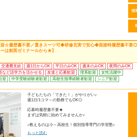
指
歓迎☆履歴書不要／置きスーツ可◆研修充実で安心◆面接時履歴書不要
ューは創英ゼミナールから★】
交通費支給
週1日からOK
平日のみOK
週末のみOK
夜間のみOK
語など語学力を活かせる
友達と応募歓迎
理系歓迎
女性活躍中
歓迎
中学受験経験者歓迎
高校生指導経験者歓迎
シニア歓迎
子どもたちの「できた！」がやりがい♪
週1日/1コマ～の勤務でもOK◎
応募時履歴書不要★
まずは気軽に始めてみませんか♪
♪教えるのは小～高校生！個別指導専門の学習塾♪
もっと読む