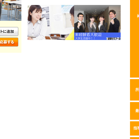
所
最
指