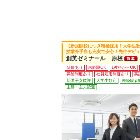
【新規開校につき積極採用！大学生
授業外手当も充実で安心！先生デビ
創英ゼミナール 原校
研修あり
未経験OK
1教科からOK
昇給制度あり
社員雇用制度あり
英
帰国子女歓迎
大学生歓迎
未経験者
主婦・主夫歓迎