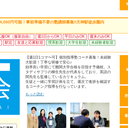
給4,000円可能！事前準備不要の塾講師募集‼天神駅徒歩圏内
私服OK（服装自由）
週1日からOK
平日のみOK
週末のみOK
駅近
友達と応募歓迎
理系歓迎
大学生歓迎
未経験者歓迎
【週1日1コマ〜可】個別指導塾コーチ募集！未経験
大歓迎！丁寧な研修で安心♪
効率良い学習にて難関大学合格を目指す予備校。ス
タディサプリの柳生先生が代表をしており、英語の
関先生も監修しているカリキュラム。
生徒と一緒に学習計画を立て、週次で進捗を確認す
るコーチング指導を行なっています。
もっと読む
所
最