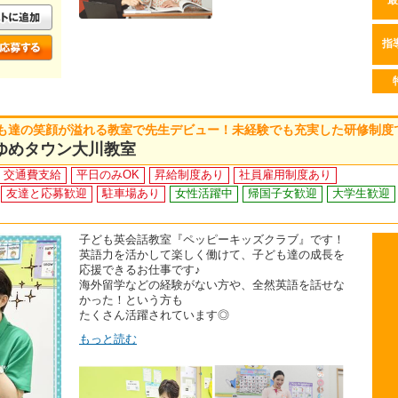
最
指
も達の笑顔が溢れる教室で先生デビュー！未経験でも充実した研修制度
ゆめタウン大川教室
交通費支給
平日のみOK
昇給制度あり
社員雇用制度あり
友達と応募歓迎
駐車場あり
女性活躍中
帰国子女歓迎
大学生歓迎
子ども英会話教室『ペッピーキッズクラブ』です！
英語力を活かして楽しく働けて、子ども達の成長を
応援できるお仕事です♪
海外留学などの経験がない方や、全然英語を話せな
かった！という方も
たくさん活躍されています◎
もっと読む