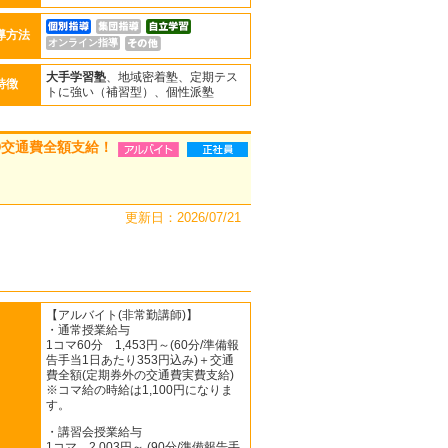
導方法
オンライン指導
大手学習塾
、地域密着塾、定期テス
特徴
トに強い（補習型）、個性派塾
◎交通費全額支給！
更新日：2026/07/21
【アルバイト(非常勤講師)】
・通常授業給与
1コマ60分 1,453円～(60分/準備報
告手当1日あたり353円込み)＋交通
費全額(定期券外の交通費実費支給)
※コマ給の時給は1,100円になりま
す。
・講習会授業給与
1コマ 2,003円～ (90分/準備報告手