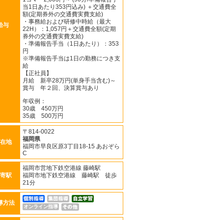
当1日あたり353円込み) ＋交通費全
額(定期券外の交通費実費支給)
・事務給および研修中時給（最大
給与
22H）：1,057円＋交通費全額(定期
券外の交通費実費支給)
・準備報告手当（1日あたり）：353
円
※準備報告手当は1日の勤務につき支
給
【正社員】
月給 新卒28万円(単身手当含む)～
賞与 年２回、決算賞与あり
年収例：
30歳 450万円
35歳 500万円
〒814-0022
福岡県
在地
福岡市早良区原3丁目18-15 あおぞら
C
福岡市営地下鉄空港線 藤崎駅
寄駅
福岡市地下鉄空港線 藤崎駅 徒歩
21分
導方法
オンライン指導