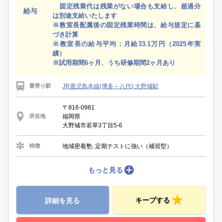
固定残業代は残業がない場合も支給し、超過分
給与
は別途支給いたします
※教室長配属後の固定残業時間は、給与規定に基
づき計算
※教室長の給与平均：月給33.1万円（2025年実
績）
※試用期間6ヶ月、うち研修期間2ヶ月あり
JR鹿児島本線(博多～八代) 大野城駅
最寄り駅
〒816-0981
福岡県
所在地
大野城市若草3丁目5-6
地域密着塾, 定期テストに強い（補習型）
特徴
もっと見る
キープする
詳細を見る