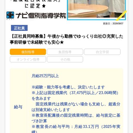
更新日：2026/08/07
正社員
【正社員同時募集】午後から勤務でゆっくり出社◎充実した
事前研修で未経験でも安心★
個別指導
集団指導
自立学習
オンライン指導
その他
月給25万円以上
※経験・能力等を考慮し、決定いたします
※上記は固定残業代（37,475円以上／23.06時間）
を含みます
固定残業代は残業がない場合も支給し、超過分
給与
は別途支給いたします
※教室長配属後の固定残業時間は、給与規定に基
づき計算
※教室長の給与平均：月給33.1万円（2025年実
績）