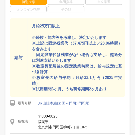
個別指導
集団指導
自立学習
オンライン指導
その他
月給25万円以上
※経験・能力等を考慮し、決定いたします
※上記は固定残業代（37,475円以上／23.06時間）
を含みます
固定残業代は残業がない場合も支給し、超過分
給与
は別途支給いたします
※教室長配属後の固定残業時間は、給与規定に基
づき計算
※教室長の給与平均：月給33.1万円（2025年実
績）
※試用期間6ヶ月、うち研修期間2ヶ月あり
JR山陽本線(岩国～門司) 門司駅
最寄り駅
〒800-0025
福岡県
所在地
北九州市門司区柳町2丁目10-5