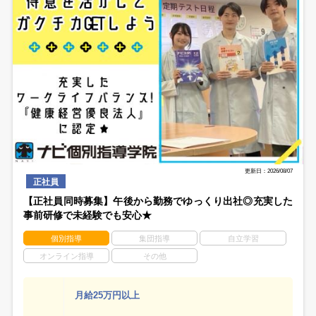
更新日：2026/08/07
正社員
【正社員同時募集】午後から勤務でゆっくり出社◎充実した
事前研修で未経験でも安心★
個別指導
集団指導
自立学習
オンライン指導
その他
月給25万円以上