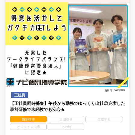
更新日：2026/08/07
正社員
【正社員同時募集】午後から勤務でゆっくり出社◎充実した
事前研修で未経験でも安心★
個別指導
集団指導
自立学習
オンライン指導
その他