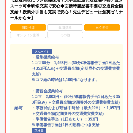
スーツ可◆研修充実で安心◆面接時履歴書不要◎交通費全額
支給！授業外手当も充実で安心！先生デビューは創英ゼミナ
ールから★】
個別指導
集団指導
自立学習
オンライン指導
その他
アルバイト
・通常授業給与
1コマ60分 1,453円～(60分/準備報告手当1日あた
り353円込み)＋交通費全額(定期券外の交通費実費
支給)
※コマ給の時給は1,100円になります。
・講習会授業給与
1コマ 2,003円～ (90分/準備報告手当1日あたり35
3円込み) ＋交通費全額(定期券外の交通費実費支給)
給与
・事務給および研修中時給（最大22H）：1,057円
＋交通費全額(定期券外の交通費実費支給)
・準備報告手当（1日あたり）：353円
※準備報告手当は1日の勤務につき支給
正社員