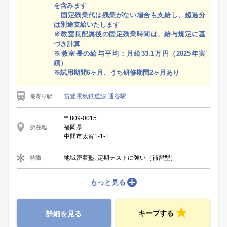
を含みます
固定残業代は残業がない場合も支給し、超過分
は別途支給いたします
※教室長配属後の固定残業時間は、給与規定に基
づき計算
※教室長の給与平均：月給33.1万円（2025年実
績）
※試用期間6ヶ月、うち研修期間2ヶ月あり
筑豊電気鉄道線 通谷駅
最寄り駅
〒809-0015
福岡県
所在地
中間市太賀1-1-1
地域密着塾, 定期テストに強い（補習型）
特徴
もっと見る
キープする
詳細を見る