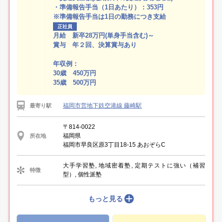
・準備報告手当（1日あたり）：353円
※準備報告手当は1日の勤務につき支給
正社員
月給 新卒28万円(単身手当含む)～
賞与 年２回、決算賞与あり
年収例：
30歳 450万円
35歳 500万円
福岡市営地下鉄空港線 藤崎駅
最寄り駅
〒814-0022
福岡県
所在地
福岡市早良区原3丁目18-15 あおぞらC
大手学習塾, 地域密着塾, 定期テストに強い（補習
特徴
型）, 個性派塾
もっと見る