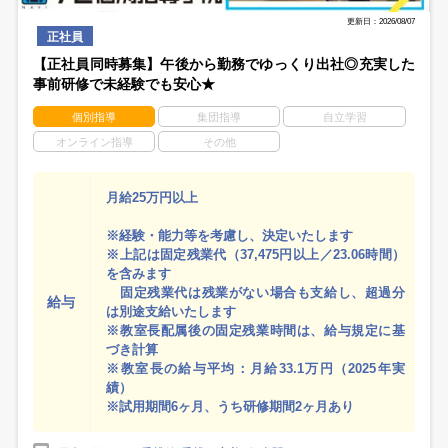
更新日：2026/08/07
正社員
【正社員同時募集】午後から勤務でゆっくり出社◎充実した
事前研修で未経験でも安心★
個別指導
集団指導
自立学習
オンライン指導
その他
月給25万円以上
※経験・能力等を考慮し、決定いたします
※上記は固定残業代（37,475円以上／23.06時間）
を含みます
固定残業代は残業がない場合も支給し、超過分
給与
は別途支給いたします
※教室長配属後の固定残業時間は、給与規定に基
づき計算
※教室長の給与平均：月給33.1万円（2025年実
績）
※試用期間6ヶ月、うち研修期間2ヶ月あり