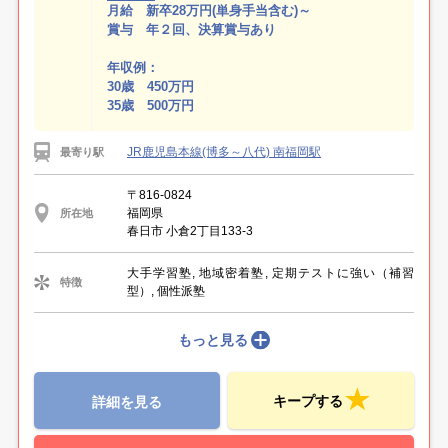
月給 新卒28万円(単身手当含む)～
賞与 年２回、決算賞与あり
年収例：
30歳 450万円
35歳 500万円
JR鹿児島本線(博多～八代) 南福岡駅
最寄り駅
〒816-0824
福岡県
所在地
春日市 小倉2丁目133-3
大手学習塾, 地域密着塾, 定期テストに強い（補習
特徴
型）, 個性派塾
もっと見る
キープする
詳細を見る