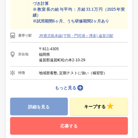
づき計算
※教室長の給与平均：月給33.1万円（2025年実
績）
※試用期間6ヶ月、うち研修期間2ヶ月あり
JR鹿児島本線(下関・門司港～博多) 遠賀川駅
最寄り駅
〒811-4305
福岡県
所在地
遠賀郡遠賀町松の本2-10-29
地域密着塾, 定期テストに強い（補習型）
特徴
もっと見る
キープする
詳細を見る
応募する