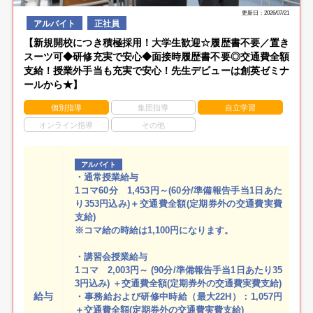
更新日：2026/07/21
アルバイト
正社員
【新規開校につき積極採用！大学生歓迎☆履歴書不要／置き
スーツ可◆研修充実で安心◆面接時履歴書不要◎交通費全額
支給！授業外手当も充実で安心！先生デビューは創英ゼミナ
ールから★】
個別指導
集団指導
自立学習
オンライン指導
その他
アルバイト
・通常授業給与
1コマ60分 1,453円～(60分/準備報告手当1日あた
り353円込み)＋交通費全額(定期券外の交通費実費
支給)
※コマ給の時給は1,100円になります。
・講習会授業給与
1コマ 2,003円～ (90分/準備報告手当1日あたり35
3円込み) ＋交通費全額(定期券外の交通費実費支給)
給与
・事務給および研修中時給（最大22H）：1,057円
＋交通費全額(定期券外の交通費実費支給)