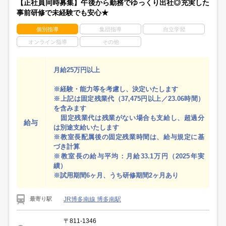
【正社員同時募集】午後から勤務でゆっくり出社◎充実した
事前研修で未経験でも安心★
個別指導
集団指導
自立学習
オンライン指導
その他
月給25万円以上
※経験・能力等を考慮し、決定いたします
※上記は固定残業代（37,475円以上／23.06時間）
を含みます
固定残業代は残業がない場合も支給し、超過分
給与
は別途支給いたします
※教室長配属後の固定残業時間は、給与規定に基
づき計算
※教室長の給与平均：月給33.1万円（2025年実
績）
※試用期間6ヶ月、うち研修期間2ヶ月あり
JR博多南線 博多南駅
最寄り駅
〒811-1346