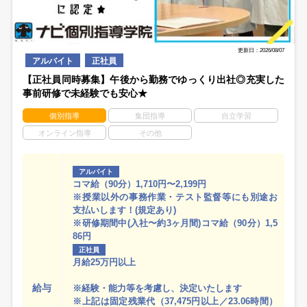
更新日：2026/08/07
アルバイト
正社員
【正社員同時募集】午後から勤務でゆっくり出社◎充実した
事前研修で未経験でも安心★
個別指導
集団指導
自立学習
オンライン指導
その他
アルバイト
コマ給（90分）1,710円〜2,199円
※授業以外の事務作業・テスト監督等にも別途お
支払いします！(規定あり)
※研修期間中(入社〜約3ヶ月間)コマ給（90分）1,5
86円
正社員
月給25万円以上
給与
※経験・能力等を考慮し、決定いたします
※上記は固定残業代（37,475円以上／23.06時間）