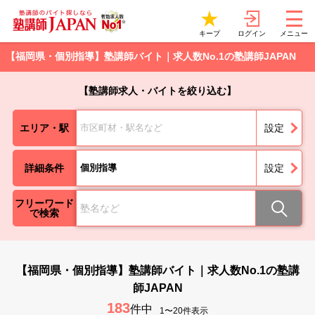
ログイン
キープ
メニュー
【福岡県・個別指導】塾講師バイト｜求人数No.1の塾講師JAPAN
【塾講師求人・バイトを絞り込む】
エリア・駅
市区町材・駅名など
設定
詳細条件
個別指導
設定
フリーワード
で検索
【福岡県・個別指導】塾講師バイト｜求人数No.1の塾講
師JAPAN
183
件中
1〜20件表示