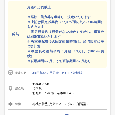
月給25万円以上
※経験・能力等を考慮し、決定いたします
※上記は固定残業代（37,475円以上／23.06時間）
を含みます
固定残業代は残業がない場合も支給し、超過分
給与
は別途支給いたします
※教室長配属後の固定残業時間は、給与規定に基
づき計算
※教室長の給与平均：月給33.1万円（2025年実
績）
※試用期間6ヶ月、うち研修期間2ヶ月あり
JR日豊本線(門司港～佐伯) 下曽根駅
最寄り駅
〒800-0208
福岡県
所在地
北九州市小倉南区沼本町1-4-6
地域密着塾, 定期テストに強い（補習型）
特徴