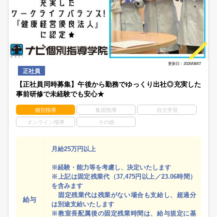
更新日：2026/08/07
正社員
【正社員同時募集】午後から勤務でゆっくり出社◎充実した
事前研修で未経験でも安心★
個別指導
集団指導
自立学習
オンライン指導
その他
月給25万円以上
※経験・能力等を考慮し、決定いたします
※上記は固定残業代（37,475円以上／23.06時間）
を含みます
固定残業代は残業がない場合も支給し、超過分
給与
は別途支給いたします
※教室長配属後の固定残業時間は、給与規定に基