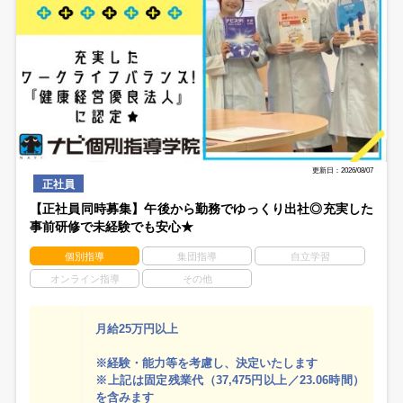
更新日：2026/08/07
正社員
【正社員同時募集】午後から勤務でゆっくり出社◎充実した
事前研修で未経験でも安心★
個別指導
集団指導
自立学習
オンライン指導
その他
月給25万円以上
※経験・能力等を考慮し、決定いたします
※上記は固定残業代（37,475円以上／23.06時間）
を含みます