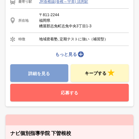
JR香椎線(香椎～宇美) 須恵駅
最寄り駅
〒811-2244
福岡県
所在地
糟屋郡志免町志免中央3丁目1-3
地域密着塾, 定期テストに強い（補習型）
特徴
もっと見る
キープする
詳細を見る
応募する
ナビ個別指導学院 下曽根校