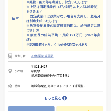
※経験・能力等を考慮し、決定いたします
※上記は固定残業代（37,475円以上／23.06時間）
を含みます
固定残業代は残業がない場合も支給し、超過分
給与
は別途支給いたします
※教室長配属後の固定残業時間は、給与規定に基
づき計算
※教室長の給与平均：月給33.1万円（2025年実
績）
※試用期間6ヶ月、うち研修期間2ヶ月あり
JR篠栗線 篠栗駅
最寄り駅
〒811-2417
福岡県
所在地
糟屋郡篠栗町中央4丁目1番1
地域密着塾, 定期テストに強い（補習型）
特徴
もっと見る