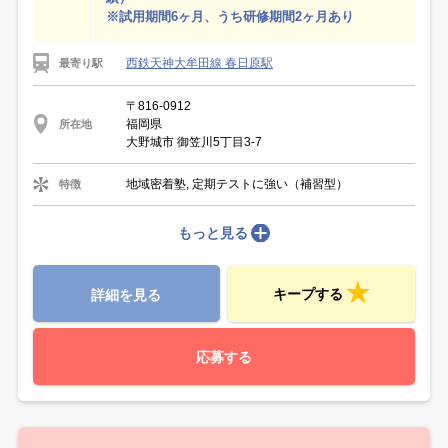
※試用期間6ヶ月、うち研修期間2ヶ月あり
西鉄天神大牟田線 春日原駅
最寄り駅
〒816-0912
福岡県
所在地
大野城市 御笠川5丁目3-7
地域密着塾, 定期テストに強い（補習型）
特徴
もっと見る
キープする
詳細を見る
応募する