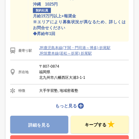
沖縄 1025円
契約社員
月給19万円以上+報奨金
※エリアにより募集状況が異なるため、詳しくは
お問合せください
◆昇給年1回
JR鹿児島本線(下関・門司港～博多) 折尾駅
最寄り駅
JR筑豊本線(若松～折尾) 折尾駅
〒807-0874
福岡県
所在地
北九州市八幡西区大浦3-1-1
大手学習塾, 地域密着塾
特徴
もっと見る
キープする
詳細を見る