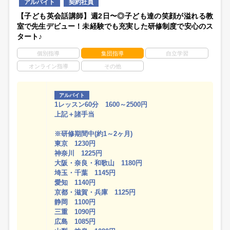
アルバイト
契約社員
【子ども英会話講師】週2日〜◎子ども達の笑顔が溢れる教
室で先生デビュー！未経験でも充実した研修制度で安心のス
タート♪
個別指導
集団指導
自立学習
オンライン指導
その他
アルバイト
1レッスン60分 1600～2500円
上記＋諸手当
※研修期間中(約1～2ヶ月)
東京 1230円
神奈川 1225円
大阪・奈良・和歌山 1180円
埼玉・千葉 1145円
愛知 1140円
京都・滋賀・兵庫 1125円
静岡 1100円
三重 1090円
広島 1085円