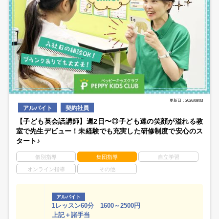
更新日：2026/08/03
アルバイト
契約社員
【子ども英会話講師】週2日〜◎子ども達の笑顔が溢れる教
室で先生デビュー！未経験でも充実した研修制度で安心のス
タート♪
個別指導
集団指導
自立学習
オンライン指導
その他
アルバイト
1レッスン60分 1600～2500円
上記＋諸手当