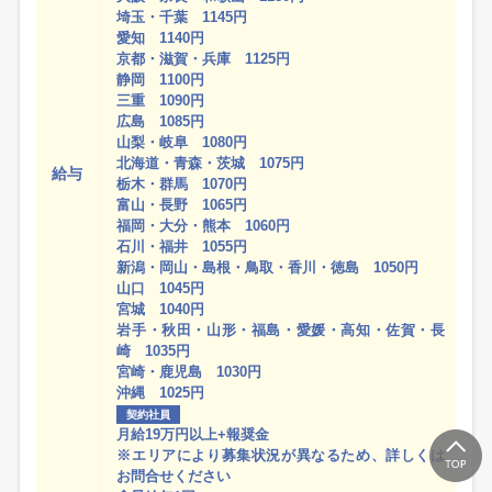
埼玉・千葉 1145円
愛知 1140円
京都・滋賀・兵庫 1125円
静岡 1100円
三重 1090円
広島 1085円
山梨・岐阜 1080円
北海道・青森・茨城 1075円
給与
栃木・群馬 1070円
富山・長野 1065円
福岡・大分・熊本 1060円
石川・福井 1055円
新潟・岡山・島根・鳥取・香川・徳島 1050円
山口 1045円
宮城 1040円
岩手・秋田・山形・福島・愛媛・高知・佐賀・長
崎 1035円
宮崎・鹿児島 1030円
沖縄 1025円
契約社員
月給19万円以上+報奨金
※エリアにより募集状況が異なるため、詳しくは
お問合せください