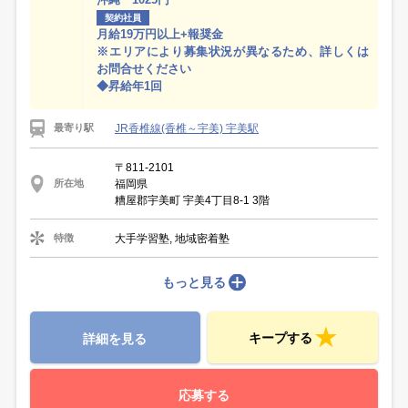
契約社員
月給19万円以上+報奨金
※エリアにより募集状況が異なるため、詳しくは
お問合せください
◆昇給年1回
JR香椎線(香椎～宇美) 宇美駅
最寄り駅
〒811-2101
福岡県
所在地
糟屋郡宇美町 宇美4丁目8-1 3階
大手学習塾, 地域密着塾
特徴
もっと見る
キープする
詳細を見る
応募する