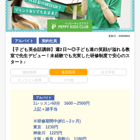
更新日：2026/08/03
アルバイト
契約社員
【子ども英会話講師】週2日〜◎子ども達の笑顔が溢れる教
室で先生デビュー！未経験でも充実した研修制度で安心のス
タート♪
個別指導
集団指導
自立学習
オンライン指導
その他
アルバイト
1レッスン60分 1600～2500円
上記＋諸手当
※研修期間中(約1～2ヶ月)
東京 1230円
神奈川 1225円
大阪・奈良・和歌山 1180円