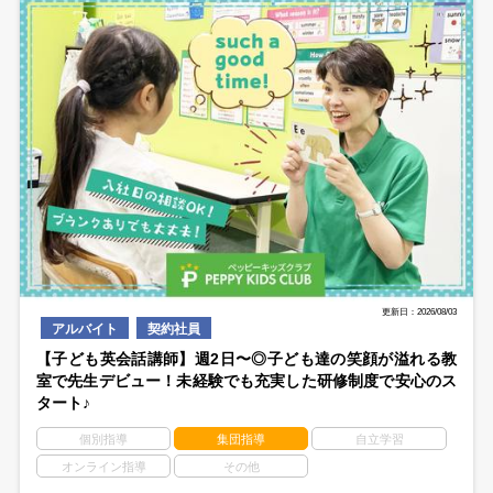
更新日：2026/08/03
アルバイト
契約社員
【子ども英会話講師】週2日〜◎子ども達の笑顔が溢れる教
室で先生デビュー！未経験でも充実した研修制度で安心のス
タート♪
個別指導
集団指導
自立学習
オンライン指導
その他