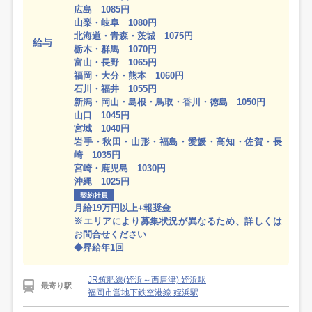
広島 1085円
山梨・岐阜 1080円
北海道・青森・茨城 1075円
給与
栃木・群馬 1070円
富山・長野 1065円
福岡・大分・熊本 1060円
石川・福井 1055円
新潟・岡山・島根・鳥取・香川・徳島 1050円
山口 1045円
宮城 1040円
岩手・秋田・山形・福島・愛媛・高知・佐賀・長
崎 1035円
宮崎・鹿児島 1030円
沖縄 1025円
契約社員
月給19万円以上+報奨金
※エリアにより募集状況が異なるため、詳しくは
お問合せください
◆昇給年1回
JR筑肥線(姪浜～西唐津) 姪浜駅
最寄り駅
福岡市営地下鉄空港線 姪浜駅