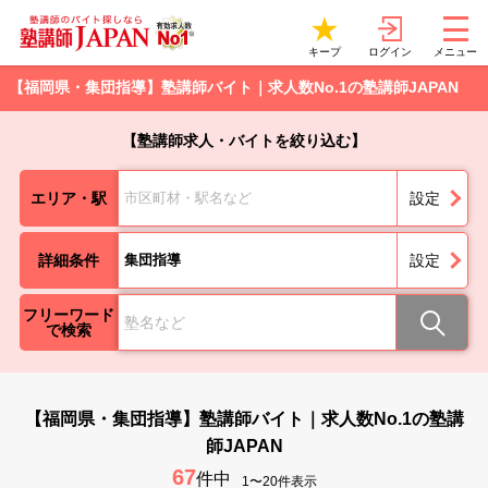
ログイン
キープ
メニュー
【福岡県・集団指導】塾講師バイト｜求人数No.1の塾講師JAPAN
【塾講師求人・バイトを絞り込む】
エリア・駅
市区町材・駅名など
設定
詳細条件
集団指導
設定
フリーワード
で検索
【福岡県・集団指導】塾講師バイト｜求人数No.1の塾講
師JAPAN
67
件中
1〜20件表示