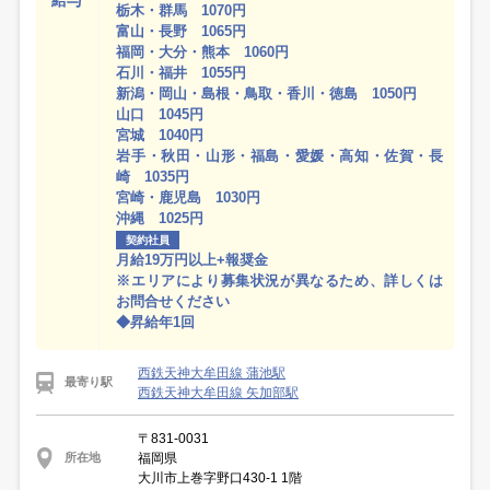
給与
栃木・群馬 1070円
富山・長野 1065円
福岡・大分・熊本 1060円
石川・福井 1055円
新潟・岡山・島根・鳥取・香川・徳島 1050円
山口 1045円
宮城 1040円
岩手・秋田・山形・福島・愛媛・高知・佐賀・長
崎 1035円
宮崎・鹿児島 1030円
沖縄 1025円
契約社員
月給19万円以上+報奨金
※エリアにより募集状況が異なるため、詳しくは
お問合せください
◆昇給年1回
西鉄天神大牟田線 蒲池駅
最寄り駅
西鉄天神大牟田線 矢加部駅
〒831-0031
福岡県
所在地
大川市上巻字野口430-1 1階