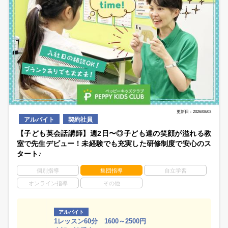
更新日：2026/08/03
アルバイト
契約社員
【子ども英会話講師】週2日〜◎子ども達の笑顔が溢れる教
室で先生デビュー！未経験でも充実した研修制度で安心のス
タート♪
個別指導
集団指導
自立学習
オンライン指導
その他
アルバイト
1レッスン60分 1600～2500円