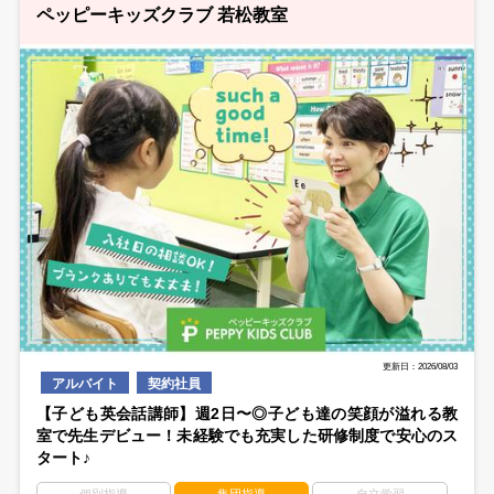
ペッピーキッズクラブ 若松教室
更新日：2026/08/03
アルバイト
契約社員
【子ども英会話講師】週2日〜◎子ども達の笑顔が溢れる教
室で先生デビュー！未経験でも充実した研修制度で安心のス
タート♪
個別指導
集団指導
自立学習