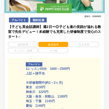
更新日：2026/08/03
アルバイト
契約社員
【子ども英会話講師】週2日〜◎子ども達の笑顔が溢れる教
室で先生デビュー！未経験でも充実した研修制度で安心のス
タート♪
個別指導
集団指導
自立学習
オンライン指導
その他
アルバイト
1レッスン60分 1600～2500円
上記＋諸手当
※研修期間中(約1～2ヶ月)
東京 1230円
神奈川 1225円
大阪・奈良・和歌山 1180円
埼玉・千葉 1145円
愛知 1140円