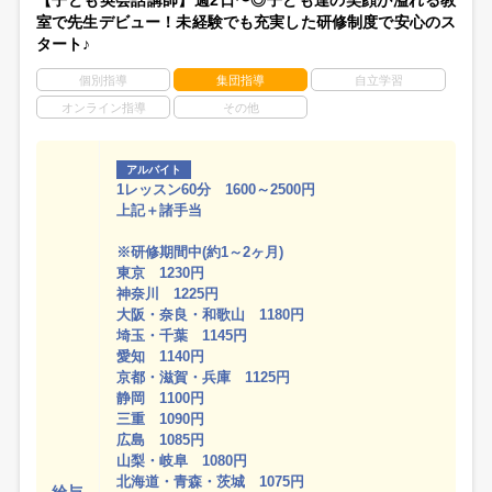
【子ども英会話講師】週2日〜◎子ども達の笑顔が溢れる教
室で先生デビュー！未経験でも充実した研修制度で安心のス
タート♪
個別指導
集団指導
自立学習
オンライン指導
その他
アルバイト
1レッスン60分 1600～2500円
上記＋諸手当
※研修期間中(約1～2ヶ月)
東京 1230円
神奈川 1225円
大阪・奈良・和歌山 1180円
埼玉・千葉 1145円
愛知 1140円
京都・滋賀・兵庫 1125円
静岡 1100円
三重 1090円
広島 1085円
山梨・岐阜 1080円
北海道・青森・茨城 1075円