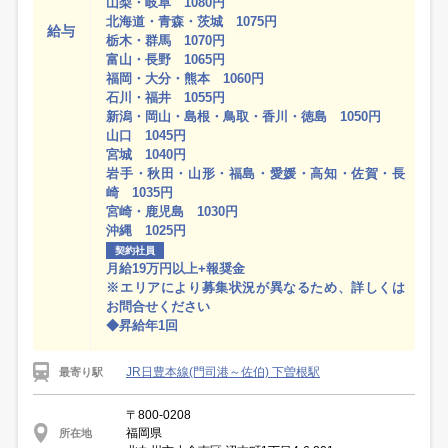
山梨・岐阜 1080円
北海道・青森・茨城 1075円
給与
栃木・群馬 1070円
富山・長野 1065円
福岡・大分・熊本 1060円
石川・福井 1055円
新潟・岡山・島根・鳥取・香川・徳島 1050円
山口 1045円
宮城 1040円
岩手・秋田・山形・福島・愛媛・高知・佐賀・長
崎 1035円
宮崎・鹿児島 1030円
沖縄 1025円
契約社員
月給19万円以上+報奨金
※エリアにより募集状況が異なるため、詳しくは
お問合せください
◆昇給年1回
JR日豊本線(門司港～佐伯) 下曽根駅
最寄り駅
〒800-0208
福岡県
所在地