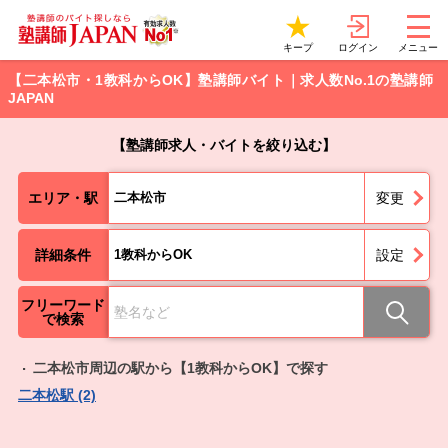
ログイン
キープ
メニュー
【二本松市・1教科からOK】塾講師バイト｜求人数No.1の塾講師
JAPAN
【塾講師求人・バイトを絞り込む】
エリア・駅
二本松市
変更
詳細条件
1教科からOK
設定
フリーワード
で検索
二本松市周辺の駅から【1教科からOK】で探す
二本松駅 (2)