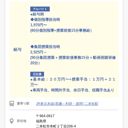
アルバイト
●給与例
◆個別指導担当時
1,970円〜
(80分個別指導+授業前後15分事務給）
◆集団授業担当時
給与
2,925円～
(90分集団授業＋授業前後事務15分＋動画視聴研修
20分）
正社員
●基本給：２０万円〜+授業手当：１万円＝２１
万〜
●車両手当、時間外手当、休日手当、役職手当あり
JR東北本線(黒磯～利府・盛岡) 二本松駅
最寄り駅
〒964-0917
福島県
所在地
二本松市本町２丁目206-4