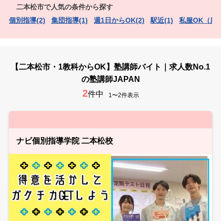
二本松市で人気の条件から探す
個別指導(2)
集団指導(1)
週1日からOK(2)
駅近(1)
私服OK（服装
【二本松市・1教科からOK】塾講師バイト｜求人数No.1
の塾講師JAPAN
2
件中
1〜2件表示
ナビ個別指導学院 二本松校