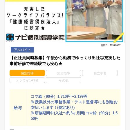
更新日：2026/08/07
アルバイト
【正社員同時募集】午後から勤務でゆっくり出社◎充実した
事前研修で未経験でも安心★
個別指導
集団指導
自立学習
オンライン指導
その他
コマ給（90分）1,710円〜2,199円
※授業以外の事務作業・テスト監督等にも別途お
給与
支払いします！(規定あり)
※研修期間中(入社〜約3ヶ月間)コマ給（90分）1,5
50円