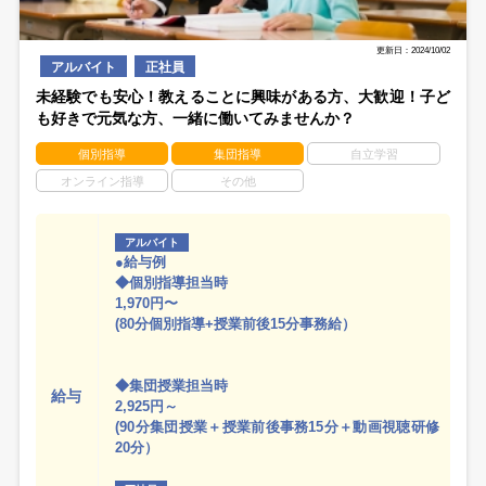
更新日：2024/10/02
アルバイト
正社員
未経験でも安心！教えることに興味がある方、大歓迎！子ど
も好きで元気な方、一緒に働いてみませんか？
個別指導
集団指導
自立学習
オンライン指導
その他
アルバイト
●給与例
◆個別指導担当時
1,970円〜
(80分個別指導+授業前後15分事務給）
◆集団授業担当時
給与
2,925円～
(90分集団授業＋授業前後事務15分＋動画視聴研修
20分）