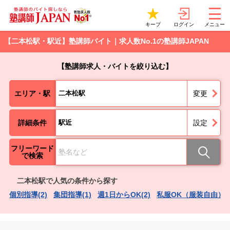
ログイン
キープ
メニュー
【二本松駅・駅近】塾講師バイト｜求人数No.1の塾講師JAPAN
【塾講師求人・バイトを絞り込む】
エリア・駅
二本松駅
変更
詳細条件
駅近
設定
フリーワード
で検索
二本松駅で人気の条件から探す
個別指導(2)
集団指導(1)
週1日からOK(2)
私服OK（服装自由）(2