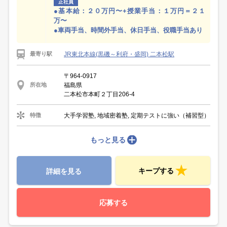
正社員
●基本給：２０万円〜+授業手当：１万円＝２１
万〜
●車両手当、時間外手当、休日手当、役職手当あり
JR東北本線(黒磯～利府・盛岡) 二本松駅
最寄り駅
〒964-0917
福島県
所在地
二本松市本町２丁目206-4
大手学習塾, 地域密着塾, 定期テストに強い（補習型）
特徴
もっと見る
キープする
詳細を見る
応募する