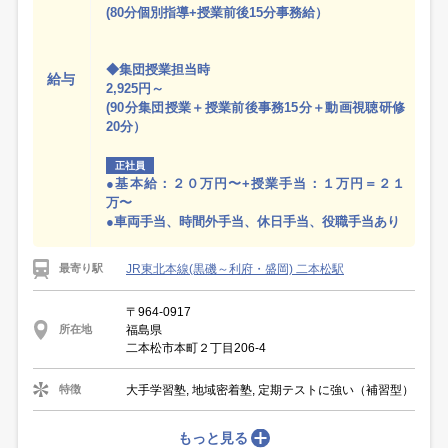
(80分個別指導+授業前後15分事務給）
◆集団授業担当時
給与
2,925円～
(90分集団授業＋授業前後事務15分＋動画視聴研修
20分）
正社員
●基本給：２０万円〜+授業手当：１万円＝２１
万〜
●車両手当、時間外手当、休日手当、役職手当あり
JR東北本線(黒磯～利府・盛岡) 二本松駅
最寄り駅
〒964-0917
福島県
所在地
二本松市本町２丁目206-4
大手学習塾, 地域密着塾, 定期テストに強い（補習型）
特徴
もっと見る