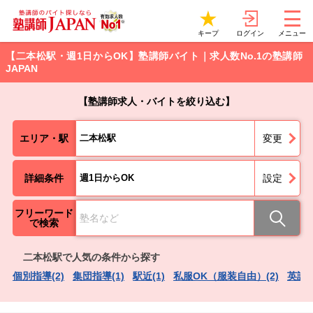
ログイン
キープ
メニュー
【二本松駅・週1日からOK】塾講師バイト｜求人数No.1の塾講師
JAPAN
【塾講師求人・バイトを絞り込む】
エリア・駅
二本松駅
変更
詳細条件
週1日からOK
設定
フリーワード
で検索
二本松駅で人気の条件から探す
個別指導(2)
集団指導(1)
駅近(1)
私服OK（服装自由）(2)
英語