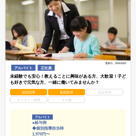
更新日：2024/10/02
アルバイト
正社員
未経験でも安心！教えることに興味がある方、大歓迎！子ど
も好きで元気な方、一緒に働いてみませんか？
個別指導
集団指導
自立学習
オンライン指導
その他
アルバイト
●給与例
◆個別指導担当時
1,970円〜