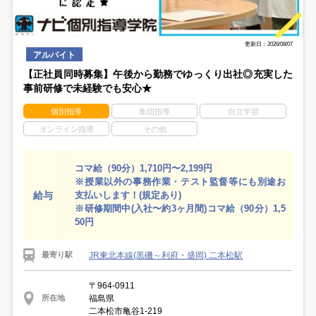
更新日：2026/08/07
アルバイト
【正社員同時募集】午後から勤務でゆっくり出社◎充実した
事前研修で未経験でも安心★
個別指導
集団指導
自立学習
オンライン指導
その他
コマ給（90分）1,710円〜2,199円
※授業以外の事務作業・テスト監督等にも別途お
給与
支払いします！(規定あり)
※研修期間中(入社〜約3ヶ月間)コマ給（90分）1,5
50円
JR東北本線(黒磯～利府・盛岡) 二本松駅
最寄り駅
〒964-0911
福島県
所在地
二本松市亀谷1-219