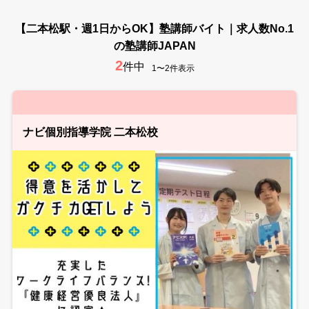
【二本松駅・週1日からOK】塾講師バイト｜求人数No.1
の塾講師JAPAN
2
件中
1〜2件表示
ナビ個別指導学院 二本松校