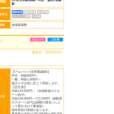
JR東北本線(黒磯～利府・盛岡)
黒磯
寄駅
駅
導方法
オンライン指導
特徴
地域密着塾
す。
更新日：2021/07/19
【アルバイト(非常勤講師)】
学生：時給900円～
一般：時給1,000円～
能力とやる気に応じて昇給します。
【正社員】
月給144,000円～（未経験者のスタ
ート給与）
給与
月給158,000円～172,000円（経験者
のスタート給与は経験の度合いによ
って変わるので要相談）
毎年昇給の実績があります。
教室長の月給は250,000円〜300,000