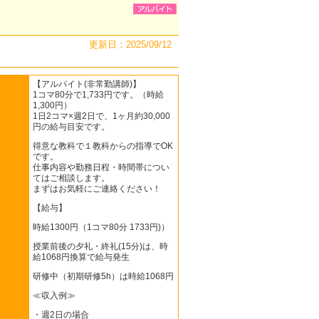
更新日：2025/09/12
【アルバイト(非常勤講師)】
1コマ80分で1,733円です。（時給
1,300円）
1日2コマ×週2日で、1ヶ月約30,000
円の給与目安です。
得意な教科で１教科からの指導でOK
です。
仕事内容や勤務日程・時間帯につい
てはご相談します。
まずはお気軽にご連絡ください！
【給与】
時給1300円（1コマ80分 1733円)）
授業前後の夕礼・終礼(15分)は、時
給1068円換算で給与発生
研修中（初期研修5h）は時給1068円
≪収入例≫
・週2日の場合