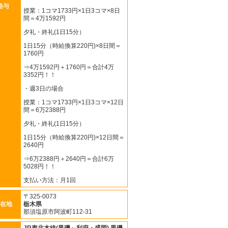
給与
授業：1コマ1733円×1日3コマ×8日
間＝4万1592円
夕礼・終礼(1日15分）
1日15分（時給換算220円)×8日間＝
1760円
⇒4万1592円＋1760円＝合計4万
3352円！！
・週3日の場合
授業：1コマ1733円×1日3コマ×12日
間＝6万2388円
夕礼・終礼(1日15分）
1日15分（時給換算220円)×12日間＝
2640円
⇒6万2388円＋2640円＝合計6万
5028円！！
支払い方法：月1回
〒325-0073
在地
栃木県
那須塩原市阿波町112-31