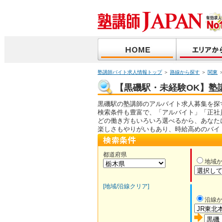
塾講師バイト求人情報トップ
＞
路線から探す
＞
関東
【黒磯駅・未経験OK】塾講
黒磯駅の塾講師のアルバイト求人募集を探
検索条件も豊富で、「アルバイト」「正社
どの働き方もいろいろ選べるから、あなた
楽しさもやりがいもあり、時給高めのバイ
都道府県
地域
[地域/沿線クリア]
沿線