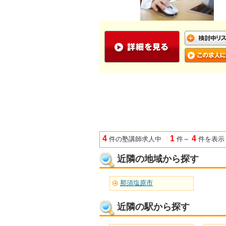
4
1
4
件の塾講師求人中
件～
件を表示
近隣の地域から探す
那須塩原市
近隣の駅から探す