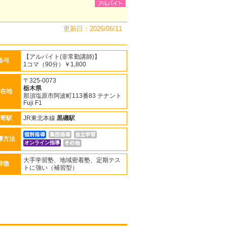
更新日：2026/06/11
【アルバイト(非常勤講師)】
給与
1コマ（90分）￥1,800
〒325-0073
栃木県
在地
那須塩原市阿波町113番83 テナント
Fuji F1
寄駅
JR東北本線
黒磯駅
導方法
オンライン指導
大手学習塾、地域密着塾、定期テス
特徴
トに強い（補習型）