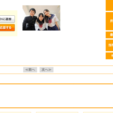
所
最
指
≪前へ
次へ≫