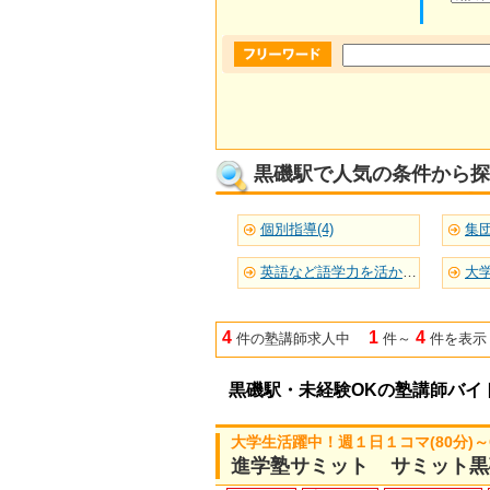
黒磯駅で人気の条件から探
個別指導(4)
集団
英語など語学力を活かせる(2)
大学
4
1
4
件の塾講師求人中
件～
件を表示
黒磯駅・未経験OKの塾講師バイ
大学生活躍中！週１日１コマ(80分)
進学塾サミット サミット黒