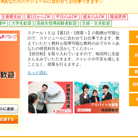
 □■あなたのスケジュールに合わせてお仕事できます♪♪
交通費支給
週1日からOK
平日のみOK
週末のみOK
職場禁煙
躍中
大学生歓迎
高校生指導経験者歓迎
主婦・主夫歓迎
スクールＩＥは【週1日・1授業～】の勤務が可能な
ので、スケジュールに合わせてお仕事できます。教
えていただく教科も指導可能な教科のみでＯＫ☆あ
なたの得意科目を活かしてください♪
【担任制】を取り入れていますので、毎回同じ生徒
所
さんをみていただきます。ストレスや不安を感じる
ことなく、授業を行えますよ。
最
もっと読む
指