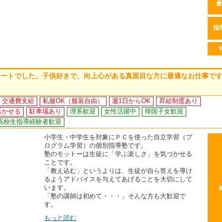
最
指
タートでした。子供好きで、向上心がある真面目な方に最適なお仕事で
交通費支給
私服OK（服装自由）
週1日からOK
昇給制度あり
活かせる
駐車場あり
理系歓迎
女性活躍中
帰国子女歓迎
高校生指導経験者歓迎
小学生・中学生を対象にＰＣを使った自立学習（プ
ログラム学習）の個別指導塾です。
塾のモットーは生徒に「学ぶ楽しさ」を気づかせる
ことです。
「教え込む」というよりは、生徒が自ら答えを導け
るようアドバイスを与えてあげることを大切にして
います。
「塾の講師は初めて・・・」そんな方も大歓迎で
す。
もっと読む