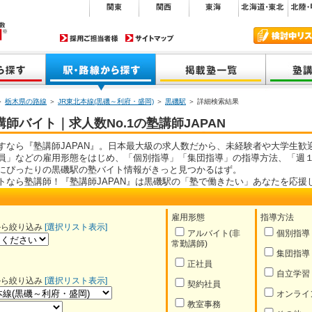
＞
栃木県の路線
＞
JR東北本線(黒磯～利府・盛岡)
＞
黒磯駅
＞ 詳細検索結果
師バイト｜求人数No.1の塾講師JAPAN
すなら『塾講師JAPAN』。日本最大級の求人数だから、未経験者や大学生歓
員」などの雇用形態をはじめ、「個別指導」「集団指導」の指導方法、「週１
にぴったりの黒磯駅の塾バイト情報がきっと見つかるはず。
トなら塾講師！『塾講師JAPAN』は黒磯駅の「塾で働きたい」あなたを応援
雇用形態
指導方法
から絞り込み
[選択リスト表示]
アルバイト(非
個別指導
常勤講師)
集団指導
正社員
自立学習
から絞り込み
[選択リスト表示]
契約社員
オンライ
教室事務