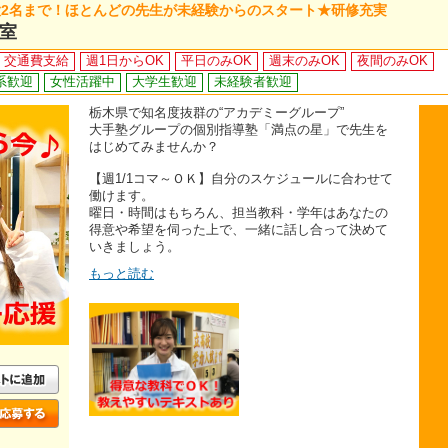
2名まで！ほとんどの先生が未経験からのスタート★研修充実
室
交通費支給
週1日からOK
平日のみOK
週末のみOK
夜間のみOK
系歓迎
女性活躍中
大学生歓迎
未経験者歓迎
栃木県で知名度抜群の“アカデミーグループ”
大手塾グループの個別指導塾「満点の星」で先生を
はじめてみませんか？
【週1/1コマ～ＯＫ】自分のスケジュールに合わせて
働けます。
曜日・時間はもちろん、担当教科・学年はあなたの
得意や希望を伺った上で、一緒に話し合って決めて
いきましょう。
もっと読む