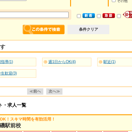
その他
条件クリア
す
指導(1)
週1日からOK(4)
駅近(1)
生歓迎(3)
≪前へ
次へ≫
ト・求人一覧
～OK！スキマ時間を有効活用！
磯駅前校