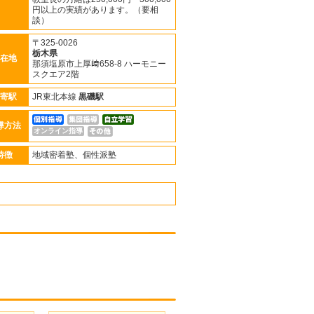
円以上の実績があります。（要相
談）
〒325-0026
栃木県
在地
那須塩原市上厚﨑658-8 ハーモニー
スクエア2階
寄駅
JR東北本線
黒磯駅
導方法
オンライン指導
特徴
地域密着塾、個性派塾