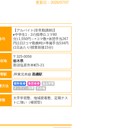
更新日：2026/07/07
【アルバイト(非常勤講師)】
▸中学生1：2の指導(1コマ80
給与
分):1,550円～×コマ数+休憩手当267
円(1日2コマ勤務時)+準備手当534円
(1日あたり/授業前後15分)
〒325-0056
在地
栃木県
那須塩原市本町5-21
寄駅
JR東北本線
黒磯駅
導方法
オンライン指導
大手学習塾、地域密着塾、定期テス
特徴
トに強い（補習型）