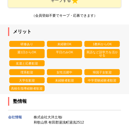
キープする
（会員登録不要でキープ・応募できます）
メリット
研修あり
未経験OK
1教科からOK
週1日からOK
平日のみOK
英語など語学力を活か
せる
友達と応募歓迎
理系歓迎
女性活躍中
帰国子女歓迎
大学生歓迎
未経験者歓迎
中学受験経験者歓迎
高校生指導経験者歓迎
塾情報
会社情報
株式会社大洋土地i
和歌山県 有田郡湯浅町湯浅2512