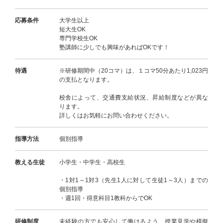
応募条件
大学生以上
短大生OK
専門学校生OK
塾講師に少しでも興味があればOKです！
待遇
※研修期間中（20コマ）は、１コマ50分あたり1,023円
の支払となります。
校舎によって、交通費支給状況、昇給制度などが異な
ります。
詳しくはお気軽にお問い合わせください。
指導方法
個別指導
教える生徒
小学生・中学生・高校生
・1対1～1対3（先生1人に対して生徒1～3人）までの
個別指導
・週1回・得意科目1教科からでOK
研修制度
未経験の方でも安心して働けるよう、授業見学や模擬