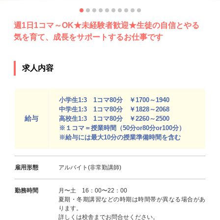
週1日1コマ～OK★未経験者歓迎★生徒の自信とやる
気を育て、成長をサポートするお仕事です
求人内容
小学生1:3 1コマ80分 ￥1700～1940
中学生1:3 1コマ80分 ￥1828～2068
給与
高校生1:3 1コマ80分 ￥2260～2500
※１コマ＝授業時間（50分or80分or100分）
※給与には最大10分の授業準備時間を含む
雇用形態
アルバイト(非常勤講師)
勤務時間
月〜土 16：00〜22：00
夏期・冬期講習などの時期は時間帯が異なる場合があ
ります。
詳しくは校舎までお問合せください。