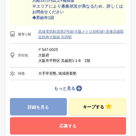
月給19万円以上+報奨金
※エリアにより募集状況が異なるため、詳しくは
お問合せください
◆昇給年1回
高速電気軌道第2号線(大阪メトロ谷町線) 喜連瓜破駅
最寄り駅
近鉄南大阪線 矢田駅
〒547-0025
大阪府
所在地
大阪市平野区 瓜破西1-1-8 1階
大手学習塾, 地域密着塾
特徴
もっと見る
キープする
詳細を見る
応募する