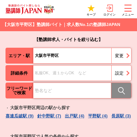
ログイン
キープ
メニュー
【大阪市平野区】塾講師バイト｜求人数No.1の塾講師JAPAN
【塾講師求人・バイトを絞り込む】
エリア・駅
大阪市平野区
変更
詳細条件
私服OK、週１からOK など
設定
フリーワード
で検索
大阪市平野区周辺の駅から探す
喜連瓜破駅 (9)
針中野駅 (7)
出戸駅 (4)
平野駅 (4)
長原駅 (3)
大阪市平野区で人気の条件から探す