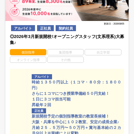
更新日：2026/08/05
アルバイト
正社員
契約社員
◎2026年3月新規開校!オープニングスタッフ(文系理系)大募
集♪
個別指導
集団指導
自立学習
オンライン指導
その他
アルバイト
時給１３５０円以上（１コマ・８０分：１８００
円）
さらに１コマにつき授業準備給５０円支給！
１日に３コマ担当可能
昇級年２回
正社員
新規開校予定の個別指導教室の教室長候補！
大阪・兵庫を中心に１０２教室、安定の成長企業♪
月給２５．５万円〜５０万円＋賞与基本給の２カ
月分以上※実績により変動。