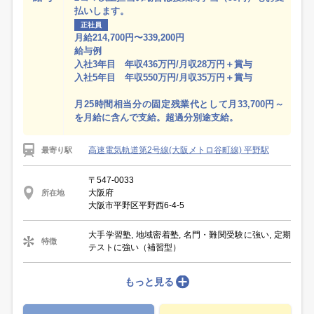
払いします。
正社員
月給214,700円〜339,200円
給与例
入社3年目 年収436万円/月収28万円＋賞与
入社5年目 年収550万円/月収35万円＋賞与
月25時間相当分の固定残業代として月33,700円～
を月給に含んで支給。超過分別途支給。
高速電気軌道第2号線(大阪メトロ谷町線) 平野駅
最寄り駅
〒547-0033
大阪府
所在地
大阪市平野区平野西6-4-5
大手学習塾, 地域密着塾, 名門・難関受験に強い, 定期
特徴
テストに強い（補習型）
もっと見る