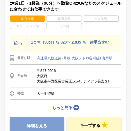
□■週1日・1授業（90分）〜勤務OK□■あなたのスケジュール
に合わせてお仕事できます
個別指導
集団指導
自立学習
オンライン指導
その他
1コマ（90分）\2,020〜\2,835 ※一律手当含む
給与
高速電気軌道第2号線(大阪メトロ谷町線) 出戸駅
最寄り駅
〒547-0016
大阪府
所在地
大阪市平野区長吉長原1-1-43 ティアラ長吉２F
大手学習塾
特徴
もっと見る
キープする
詳細を見る