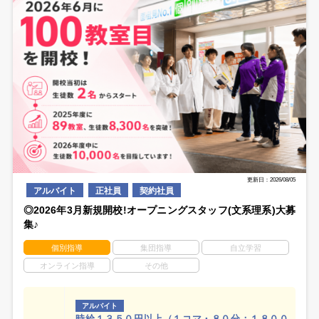
更新日：2026/08/05
アルバイト
正社員
契約社員
◎2026年3月新規開校!オープニングスタッフ(文系理系)大募
集♪
個別指導
集団指導
自立学習
オンライン指導
その他
アルバイト
時給１３５０円以上（１コマ・８０分：１８００