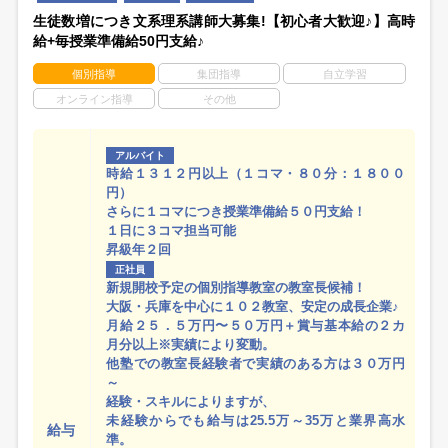
生徒数増につき文系理系講師大募集!【初心者大歓迎♪】高時
給+毎授業準備給50円支給♪
個別指導
集団指導
自立学習
オンライン指導
その他
アルバイト
時給１３１２円以上（１コマ・８０分：１８００
円）
さらに１コマにつき授業準備給５０円支給！
１日に３コマ担当可能
昇級年２回
正社員
新規開校予定の個別指導教室の教室長候補！
大阪・兵庫を中心に１０２教室、安定の成長企業♪
月給２５．５万円〜５０万円＋賞与基本給の２カ
月分以上※実績により変動。
他塾での教室長経験者で実績のある方は３０万円
～
経験・スキルによりますが、
未経験からでも給与は25.5万～35万と業界高水
給与
準。