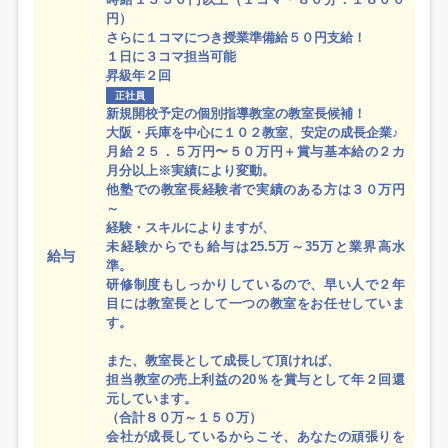
円）
さらに１コマにつき授業準備給５０円支給！
１日に３コマ担当可能
昇級年２回
正社員
新規開校予定の個別指導教室の教室長候補！
大阪・兵庫を中心に１０２教室、安定の成長企業♪
月給２５．５万円〜５０万円＋賞与基本給の２カ
月分以上※実績により変動。
他塾での教室長経験者で実績のある方は３０万円
～
経験・スキルによりますが、
未経験からでも給与は25.5万～35万と業界高水
給与
準。
研修制度もしっかりしているので、早い人で２年
目には教室長として一つの教室をお任せしていま
す。
また、教室長として成長して頂ければ、
担当教室の売上利益の20％を賞与として年２回還
元しています。
（合計８０万～１５０万）
会社が成長しているからこそ、あなたの頑張りを