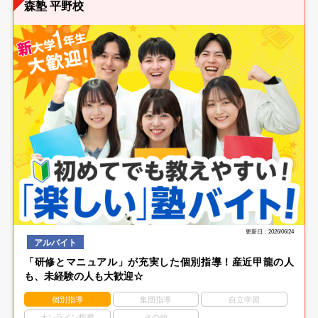
森塾 平野校
更新日：2026/06/24
アルバイト
「研修とマニュアル」が充実した個別指導！産近甲龍の人
も、未経験の人も大歓迎☆
個別指導
集団指導
自立学習
オンライン指導
その他