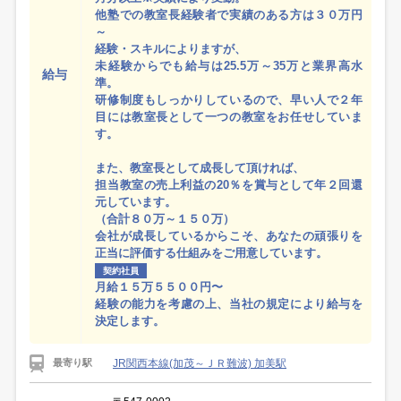
他塾での教室長経験者で実績のある方は３０万円
～
経験・スキルによりますが、
未経験からでも給与は25.5万～35万と業界高水
給与
準。
研修制度もしっかりしているので、早い人で２年
目には教室長として一つの教室をお任せしていま
す。
また、教室長として成長して頂ければ、
担当教室の売上利益の20％を賞与として年２回還
元しています。
（合計８０万～１５０万）
会社が成長しているからこそ、あなたの頑張りを
正当に評価する仕組みをご用意しています。
契約社員
月給１５万５５００円〜
経験の能力を考慮の上、当社の規定により給与を
決定します。
JR関西本線(加茂～ＪＲ難波) 加美駅
最寄り駅