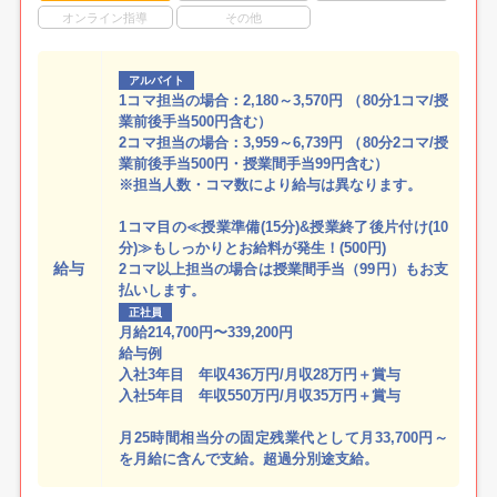
オンライン指導
その他
アルバイト
1コマ担当の場合：2,180～3,570円 （80分1コマ/授
業前後手当500円含む）
2コマ担当の場合：3,959～6,739円 （80分2コマ/授
業前後手当500円・授業間手当99円含む）
※担当人数・コマ数により給与は異なります。
1コマ目の≪授業準備(15分)&授業終了後片付け(10
分)≫もしっかりとお給料が発生！(500円)
給与
2コマ以上担当の場合は授業間手当（99円）もお支
払いします。
正社員
月給214,700円〜339,200円
給与例
入社3年目 年収436万円/月収28万円＋賞与
入社5年目 年収550万円/月収35万円＋賞与
月25時間相当分の固定残業代として月33,700円～
を月給に含んで支給。超過分別途支給。