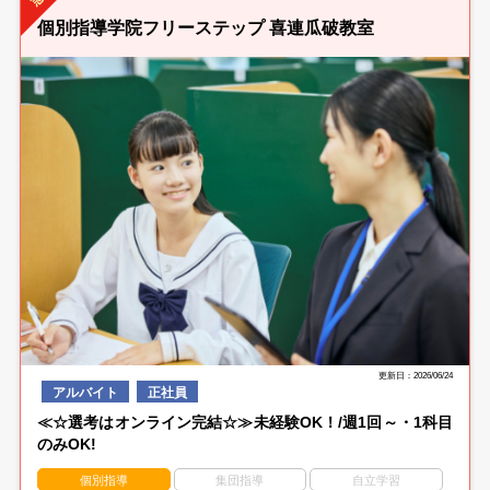
個別指導学院フリーステップ 喜連瓜破教室
更新日：2026/06/24
アルバイト
正社員
≪☆選考はオンライン完結☆≫未経験OK！/週1回～・1科目
のみOK!
個別指導
集団指導
自立学習