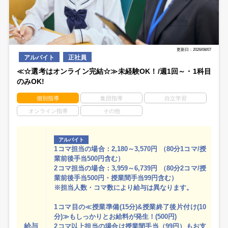
更新日：2026/08/07
アルバイト
正社員
≪☆選考はオンライン完結☆≫未経験OK！/週1回～・1科目
のみOK!
個別指導
集団指導
自立学習
オンライン指導
その他
アルバイト
1コマ担当の場合：2,180～3,570円 （80分1コマ/授
業前後手当500円含む）
2コマ担当の場合：3,959～6,739円 （80分2コマ/授
業前後手当500円・授業間手当99円含む）
※担当人数・コマ数により給与は異なります。
1コマ目の≪授業準備(15分)&授業終了後片付け(10
分)≫もしっかりとお給料が発生！(500円)
給与
2コマ以上担当の場合は授業間手当（99円）もお支