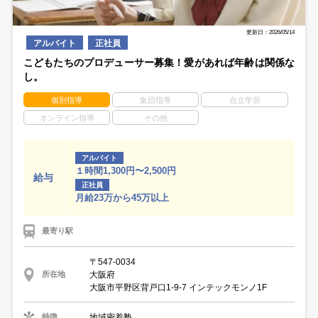
更新日：2026/05/14
アルバイト
正社員
こどもたちのプロデューサー募集！愛があれば年齢は関係な
し。
個別指導
集団指導
自立学習
オンライン指導
その他
アルバイト
１時間1,300円〜2,500円
給与
正社員
月給23万から45万以上
最寄り駅
〒547-0034
大阪府
所在地
大阪市平野区背戸口1-9-7 インテックモンノ1F
地域密着塾
特徴