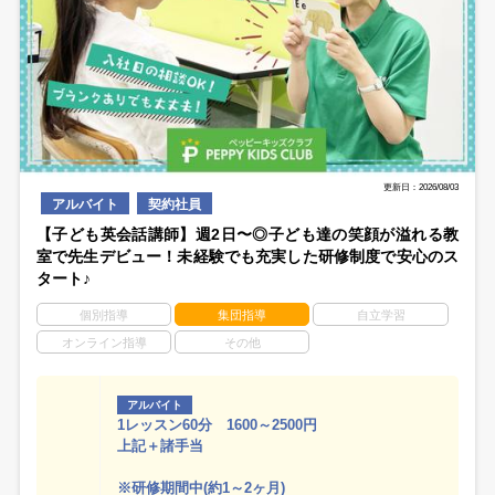
更新日：2026/08/03
アルバイト
契約社員
【子ども英会話講師】週2日〜◎子ども達の笑顔が溢れる教
室で先生デビュー！未経験でも充実した研修制度で安心のス
タート♪
個別指導
集団指導
自立学習
オンライン指導
その他
アルバイト
1レッスン60分 1600～2500円
上記＋諸手当
※研修期間中(約1～2ヶ月)