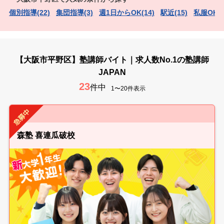
個別指導(22)
集団指導(3)
週1日からOK(14)
駅近(15)
私服OK（
【大阪市平野区】塾講師バイト｜求人数No.1の塾講師
JAPAN
23
件中
1〜20件表示
森塾 喜連瓜破校