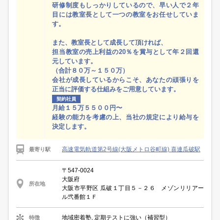
研修制度もしっかりしているので、早い人で２年
目には教室長として一つの教室をお任せしていま
す。
また、教室長として成長して頂ければ、
担当教室の売上利益の20％を賞与として年２回還
元しています。
（合計８０万～１５０万）
会社が成長しているからこそ、あなたの頑張りを
正当に評価する仕組みをご用意しています。
契約社員
月給１５万５５００円〜
経験の能力を考慮の上、当社の規定により給与を
決定します。
高速電気軌道第2号線(大阪メトロ谷町線) 喜連瓜破駅
最寄り駅
〒547-0024
大阪府
所在地
大阪市平野区 瓜破１丁目５－２６ メゾンリリアー
ル弐番館１Ｆ
地域密着塾, 定期テストに強い（補習型）
特徴