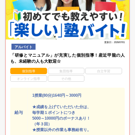
更新日：2026/07/01
アルバイト
「研修とマニュアル」が充実した個別指導！産近甲龍の人
も、未経験の人も大歓迎☆
個別指導
集団指導
自立学習
オンライン指導
その他
1授業(80分)1640円～3000円
★成績を上げていただいた分は、
給与
毎学期１ポイントにつき
5000～10000円のボーナスあり！
（年３回）
★授業以外の作業も事務給有り。