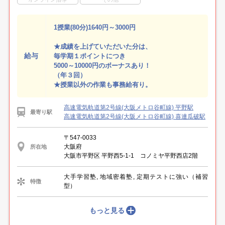
1授業(80分)1640円～3000円
★成績を上げていただいた分は、
給与
毎学期１ポイントにつき
5000～10000円のボーナスあり！
（年３回）
★授業以外の作業も事務給有り。
高速電気軌道第2号線(大阪メトロ谷町線) 平野駅
最寄り駅
高速電気軌道第2号線(大阪メトロ谷町線) 喜連瓜破駅
〒547-0033
大阪府
所在地
大阪市平野区 平野西5-1-1 コノミヤ平野西店2階
大手学習塾, 地域密着塾, 定期テストに強い（補習
特徴
型）
もっと見る