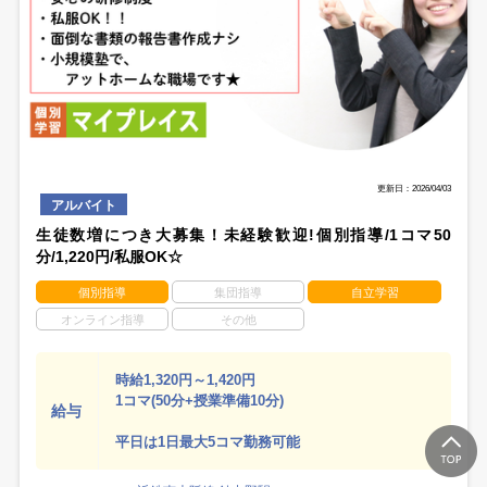
更新日：2026/04/03
アルバイト
生徒数増につき大募集！未経験歓迎!個別指導/1コマ50
分/1,220円/私服OK☆
個別指導
集団指導
自立学習
オンライン指導
その他
時給1,320円～1,420円
1コマ(50分+授業準備10分)
給与
平日は1日最大5コマ勤務可能