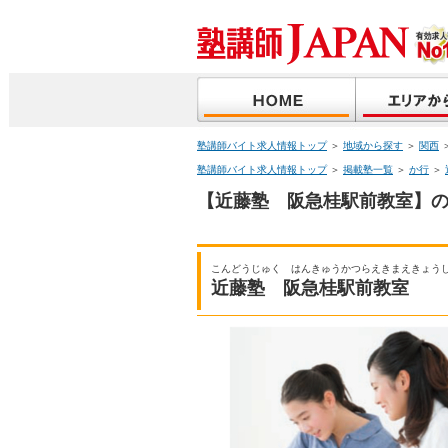
塾講師バイト求人情報トップ
＞
地域から探す
＞
関西
塾講師バイト求人情報トップ
＞
掲載塾一覧
＞
か行
＞
【近藤塾 阪急桂駅前教室】の
こんどうじゅく はんきゅうかつらえきまえきょう
近藤塾 阪急桂駅前教室