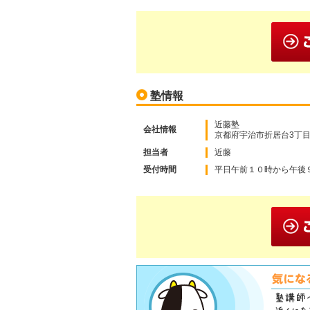
塾情報
近藤塾
会社情報
京都府宇治市折居台3丁目2
担当者
近藤
受付時間
平日午前１０時から午後