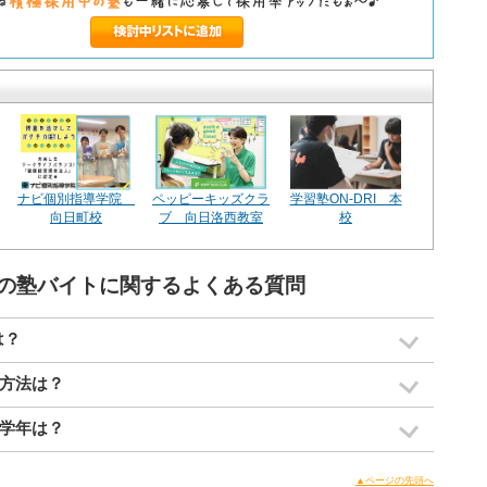
ナビ個別指導学院
ペッピーキッズクラ
学習塾ON-DRI 本
向日町校
ブ 向日洛西教室
校
の塾バイトに関するよくある質問
は？
方法は？
学年は？
▲ページの先頭へ