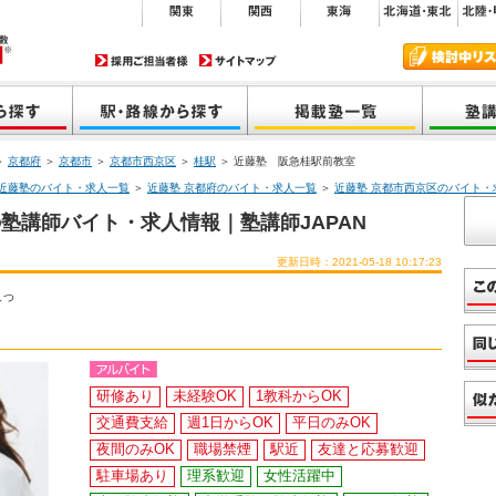
＞
京都府
＞
京都市
＞
京都市西京区
＞
桂駅
＞ 近藤塾 阪急桂駅前教室
近藤塾のバイト・求人一覧
＞
近藤塾 京都府のバイト・求人一覧
＞
近藤塾 京都市西京区のバイト・
塾講師バイト・求人情報｜塾講師JAPAN
更新日時：2021-05-18 10:17:23
しつ
研修あり
未経験OK
1教科からOK
交通費支給
週1日からOK
平日のみOK
夜間のみOK
職場禁煙
駅近
友達と応募歓迎
駐車場あり
理系歓迎
女性活躍中