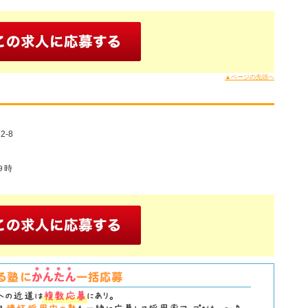
▲ページの先頭へ
-8
９時