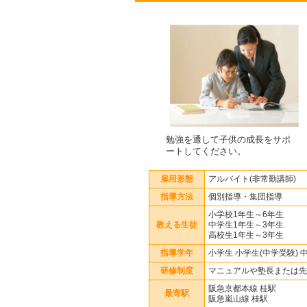
勉強を通して子供の成長をサポ
ートしてください。
雇用形態
アルバイト(非常勤講師)
指導方法
個別指導・集団指導
小学校1年生～6年生
教える生徒
中学生1年生～3年生
高校生1年生～3年生
指導学年
小学生 小学生(中学受験) 
研修制度
マニュアルや塾長または先
阪急京都本線 桂駅
最寄駅
阪急嵐山線 桂駅