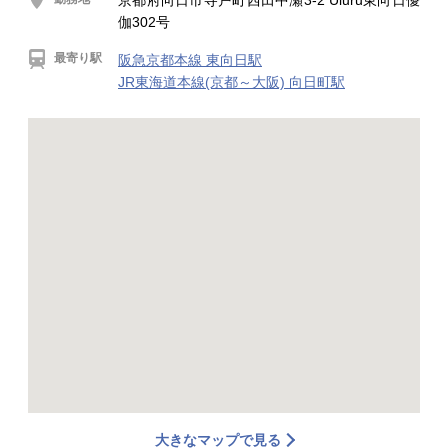
京都府向日市寺戸町西田中瀬3-2 Uluru東向日優
伽302号
最寄り駅
阪急京都本線 東向日駅
JR東海道本線(京都～大阪) 向日町駅
大きなマップで見る