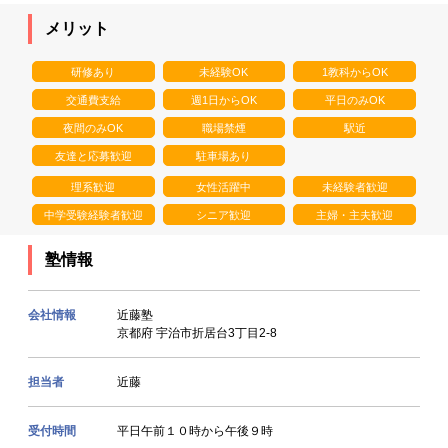
メリット
研修あり
未経験OK
1教科からOK
交通費支給
週1日からOK
平日のみOK
夜間のみOK
職場禁煙
駅近
友達と応募歓迎
駐車場あり
理系歓迎
女性活躍中
未経験者歓迎
中学受験経験者歓迎
シニア歓迎
主婦・主夫歓迎
塾情報
会社情報
近藤塾
京都府 宇治市折居台3丁目2-8
担当者
近藤
受付時間
平日午前１０時から午後９時