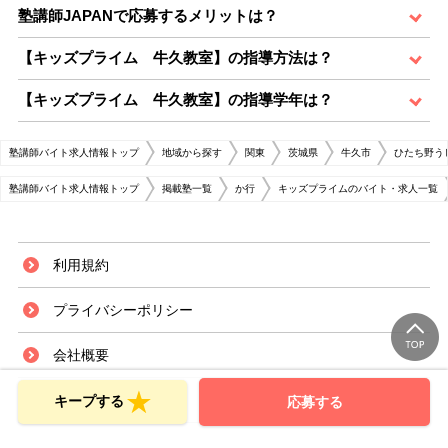
塾講師JAPANで応募するメリットは？
【キッズプライム 牛久教室】の指導方法は？
【キッズプライム 牛久教室】の指導学年は？
塾講師バイト求人情報トップ
地域から探す
関東
茨城県
牛久市
ひたち野う
塾講師バイト求人情報トップ
掲載塾一覧
か行
キッズプライムのバイト・求人一覧
利用規約
プライバシーポリシー
会社概要
サイトマップ
キープする
応募する
お問い合せ（応募者様）