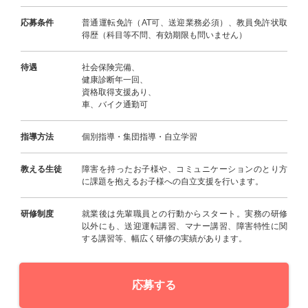
応募条件
普通運転免許（AT可、送迎業務必須）、教員免許状取
得歴（科目等不問、有効期限も問いません）
待遇
社会保険完備、
健康診断年一回、
資格取得支援あり、
車、バイク通勤可
指導方法
個別指導・集団指導・自立学習
教える生徒
障害を持ったお子様や、コミュニケーションのとり方
に課題を抱えるお子様への自立支援を行います。
研修制度
就業後は先輩職員との行動からスタート。実務の研修
以外にも、送迎運転講習、マナー講習、障害特性に関
する講習等、幅広く研修の実績があります。
応募する