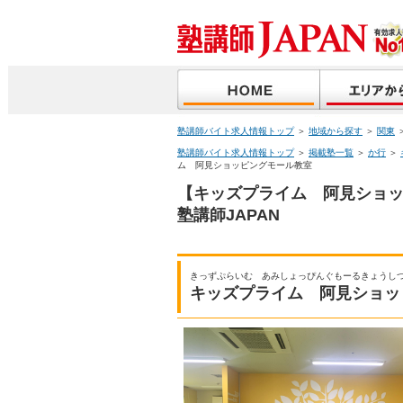
塾講師バイト求人情報トップ
＞
地域から探す
＞
関東
塾講師バイト求人情報トップ
＞
掲載塾一覧
＞
か行
＞
ム 阿見ショッピングモール教室
【キッズプライム 阿見ショ
塾講師JAPAN
きっずぷらいむ あみしょっぴんぐもーるきょうし
キッズプライム 阿見ショッ