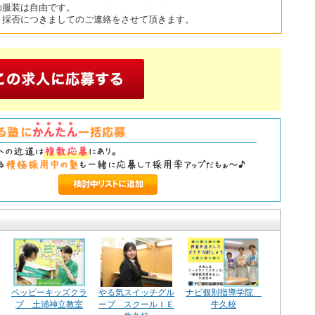
の服装は自由です。
、採否につきましてのご連絡をさせて頂きます。
ペッピーキッズクラ
やる気スイッチグル
ナビ個別指導学院
ブ 土浦神立教室
ープ スクールＩＥ
牛久校