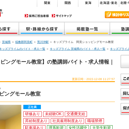
＞
茨城県
＞
稲敷郡阿見町
＞
荒川沖駅
＞ キッズプライム 阿見ショッピングモール教室
キッズプライムのバイト・求人一覧
＞
キッズプライム 茨城県のバイト・求人一覧
＞
キッズプライ
ッピングモール教室】の塾講師バイト・求人情報｜
更新日時：2022-12-08 11:27:57
つ
ピングモール教室
研修あり
未経験OK
交通費支給
昇給制度あり
社員雇用制度あり
職場禁煙
駐車場あり
理系歓迎
女性活躍中
大学生歓迎