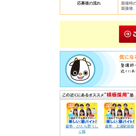
応募後の流れ
面接時
面接後
森塾 ひたち野うし
森塾 土浦駅前校
く校