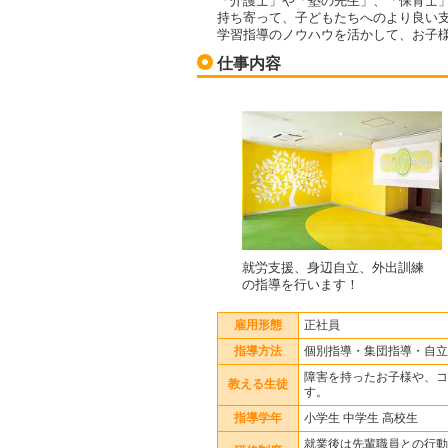
「介護士」や「塾の先生」、「保育士
持ち寄って、子どもたちへのより良い
学習指導のノウハウを活かして、お子
仕事内容
就労支援、身辺自立、外出訓練
の指導を行います！
雇用形態
正社員
指導方法
個別指導・集団指導・自立
障害を持ったお子様や、コ
教える生徒
す。
指導学年
小学生 中学生 高校生
就業後は先輩職員との行動