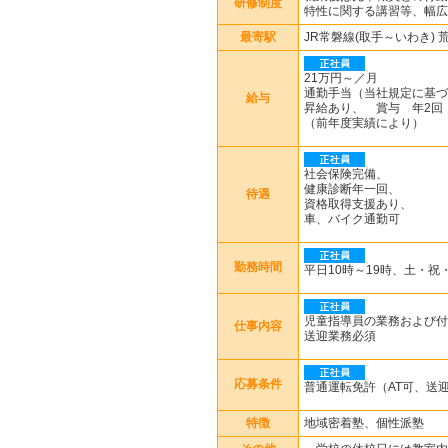
研修制度
特性に関する講習等、幅広
最寄駅
JR常磐線(取手～いわき) 
21万円～／月
通勤手当（当社規定に基づ
給与
昇給あり、 賞与 年2回
（前年度実績により）
社会保険完備、
健康診断年一回、
待遇
資格取得支援あり、
車、バイク通勤可
勤務時間
平日10時～19時、土・祝
児童指導員の業務および付
仕事内容
送迎業務必須
応募条件
普通運転免許（AT可、送
特徴
地域密着塾、個性派塾