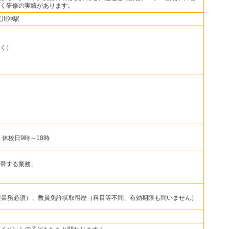
く研修の実績があります。
荒川沖駅
く）
・休校日9時～18時
帯する業務、
迎業務必須）、教員免許状取得歴（科目等不問、有効期限も問いません）