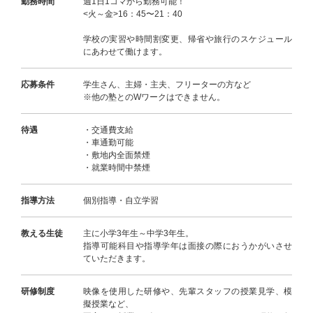
勤務時間
週1日1コマから勤務可能！
<火～金>16：45〜21：40
学校の実習や時間割変更、帰省や旅行のスケジュール
にあわせて働けます。
応募条件
学生さん、主婦・主夫、フリーターの方など
※他の塾とのWワークはできません。
待遇
・交通費支給
・車通勤可能
・敷地内全面禁煙
・就業時間中禁煙
指導方法
個別指導・自立学習
教える生徒
主に小学3年生～中学3年生。
指導可能科目や指導学年は面接の際におうかがいさせ
ていただきます。
研修制度
映像を使用した研修や、先輩スタッフの授業見学、模
擬授業など、