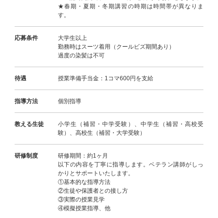
★春期・夏期・冬期講習の時期は時間帯が異なりま
す。
応募条件
大学生以上
勤務時はスーツ着用（クールビズ期間あり）
過度の染髪は不可
待遇
授業準備手当金：1コマ600円を支給
指導方法
個別指導
教える生徒
小学生（補習・中学受験）、中学生（補習・高校受
験）、高校生（補習・大学受験）
研修制度
研修期間：約1ヶ月
以下の内容を丁寧に指導します。ベテラン講師がしっ
かりとサポートいたします。
①基本的な指導方法
②生徒や保護者との接し方
③実際の授業見学
④模擬授業指導、他