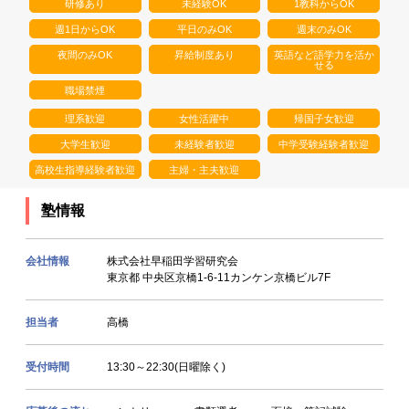
研修あり
未経験OK
1教科からOK
週1日からOK
平日のみOK
週末のみOK
夜間のみOK
昇給制度あり
英語など語学力を活か
せる
職場禁煙
理系歓迎
女性活躍中
帰国子女歓迎
大学生歓迎
未経験者歓迎
中学受験経験者歓迎
高校生指導経験者歓迎
主婦・主夫歓迎
塾情報
会社情報
株式会社早稲田学習研究会
東京都 中央区京橋1-6-11カンケン京橋ビル7F
担当者
高橋
受付時間
13:30～22:30(日曜除く)