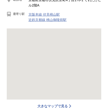
京都府京都市伏見区京町4丁目170-1 くれたけビ
ル2階A
最寄り駅
京阪本線 伏見桃山駅
近鉄京都線 桃山御陵前駅
大きなマップで見る