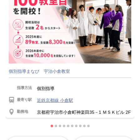
個別指導まなび 宇治小倉教室
指導方法
個別指導
最寄り駅
近鉄京都線 小倉駅
勤務地
京都府宇治市小倉町神楽田35－1 ＭＳＫビル 2F