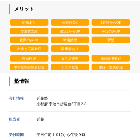
メリット
研修あり
未経験OK
1教科からOK
交通費支給
週1日からOK
平日のみOK
夜間のみOK
職場禁煙
駅近
友達と応募歓迎
駐車場あり
理系歓迎
女性活躍中
未経験者歓迎
中学受験経験者歓迎
シニア歓迎
主婦・主夫歓迎
塾情報
会社情報
近藤塾
京都府 宇治市折居台3丁目2-8
担当者
近藤
受付時間
平日午前１０時から午後９時