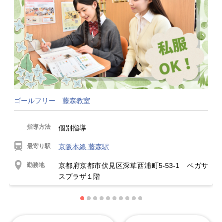
ゴールフリー 藤森教室
指導方法
個別指導
最寄り駅
京阪本線 藤森駅
勤務地
京都府京都市伏見区深草西浦町5-53-1 ペガサ
スプラザ１階