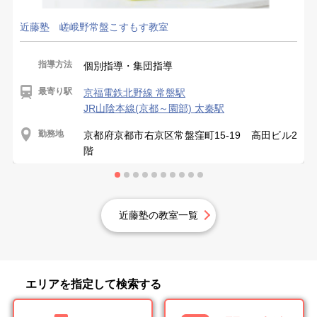
近藤塾 嵯峨野常盤こすもす教室
指導方法
個別指導・集団指導
最寄り駅
京福電鉄北野線 常盤駅
JR山陰本線(京都～園部) 太秦駅
勤務地
京都府京都市右京区常盤窪町15-19 高田ビル2
階
近藤塾の教室一覧
エリアを指定して検索する