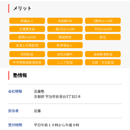
メリット
研修あり
未経験OK
1教科からOK
交通費支給
週1日からOK
平日のみOK
夜間のみOK
職場禁煙
駅近
友達と応募歓迎
駐車場あり
理系歓迎
女性活躍中
未経験者歓迎
中学受験経験者歓迎
シニア歓迎
主婦・主夫歓迎
塾情報
会社情報
近藤塾
京都府 宇治市折居台3丁目2-8
担当者
近藤
受付時間
平日午前１０時から午後９時