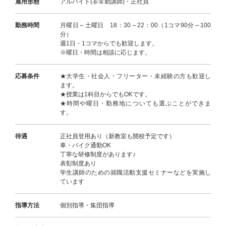
雇用形態
アルバイト(非常勤講師)・正社員
勤務時間
月曜日～土曜日 18：30～22：00（1コマ90分～100
分）
週1日・1コマからでも歓迎します。
※曜日・時間は相談に応じます。
応募条件
★大学生・社会人・フリーター・未経験の方も歓迎し
ます。
★授業は1科目からでもOKです。
★時間や曜日・勤務地についても選ぶことができま
す。
待遇
正社員登用あり（新教室も開校予定です）
車・バイク通勤OK
丁寧な研修制度があります♪
表彰制度あり
学生講師のための就職活動支援セミナーなどを実施し
ています
指導方法
個別指導・集団指導