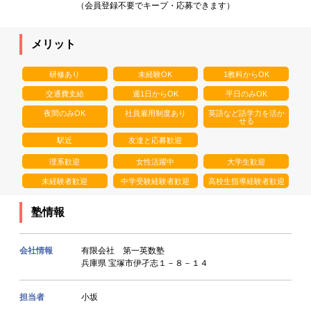
（会員登録不要でキープ・応募できます）
メリット
研修あり
未経験OK
1教科からOK
交通費支給
週1日からOK
平日のみOK
夜間のみOK
社員雇用制度あり
英語など語学力を活か
せる
駅近
友達と応募歓迎
理系歓迎
女性活躍中
大学生歓迎
未経験者歓迎
中学受験経験者歓迎
高校生指導経験者歓迎
塾情報
会社情報
有限会社 第一英数塾
兵庫県 宝塚市伊孑志１－８－１４
担当者
小坂