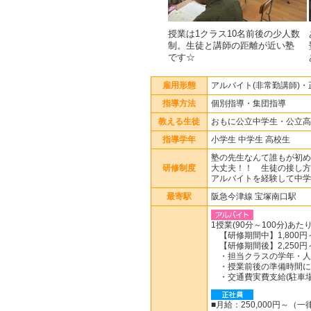
授業は1クラス10名前後の少人数
制。生徒と講師の距離が近い塾
です☆
雇用形態
アルバイト(非常勤講師)・
指導方法
個別指導・集団指導
教える生徒
おもに公立中学生・公立高
指導学年
小学生 中学生 高校生
塾の先生なんて誰もが初め
研修制度
大丈夫！！ 生徒の接し方
アルバイトを経験して中学
最寄駅
阪急今津線 宝塚南口駅
1授業(90分～100分)あ
【研修期間中】1,800円
【研修期間後】2,250円
・担当クラスの学年・人
・授業前後の準備時間にも
・交通費実費支給(駐車場
■月給：250,000円～（