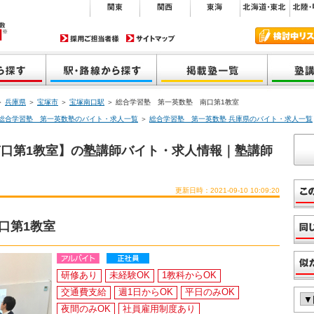
＞
兵庫県
＞
宝塚市
＞
宝塚南口駅
＞ 総合学習塾 第一英数塾 南口第1教室
総合学習塾 第一英数塾のバイト・求人一覧
＞
総合学習塾 第一英数塾 兵庫県のバイト・求人一覧
口第1教室】の塾講師バイト・求人情報｜塾講師
更新日時：2021-09-10 10:09:20
く
口第1教室
研修あり
未経験OK
1教科からOK
交通費支給
週1日からOK
平日のみOK
夜間のみOK
社員雇用制度あり