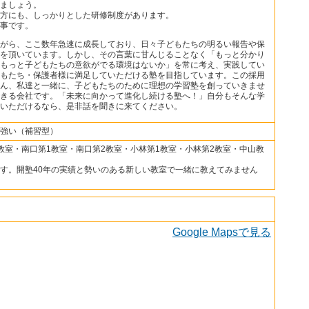
ましょう。
方にも、しっかりとした研修制度があります。
事です。
がら、ここ数年急速に成長しており、日々子どもたちの明るい報告や保
を頂いています。しかし、その言葉に甘んじることなく「もっと分かり
もっと子どもたちの意欲がでる環境はないか」を常に考え、実践してい
もたち・保護者様に満足していただける塾を目指しています。この採用
ん、私達と一緒に、子どもたちのために理想の学習塾を創っていきませ
きる会社です。「未来に向かって進化し続ける塾へ！」自分もそんな学
いただけるなら、是非話を聞きに来てください。
強い（補習型）
教室・南口第1教室・南口第2教室・小林第1教室・小林第2教室・中山教
す。開塾40年の実績と勢いのある新しい教室で一緒に教えてみません
Google Mapsで見る