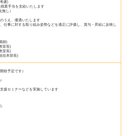
考慮)
途残業手当を支給いたします
化無し）
のうえ、優遇いたします
、仕事に対する取り組み姿勢などを適正に評価し、賞与・昇給に反映し
講師)
教室長)
教室長)
統括本部長)
開校予定です）
♪
支援セミナーなどを実施しています
制）