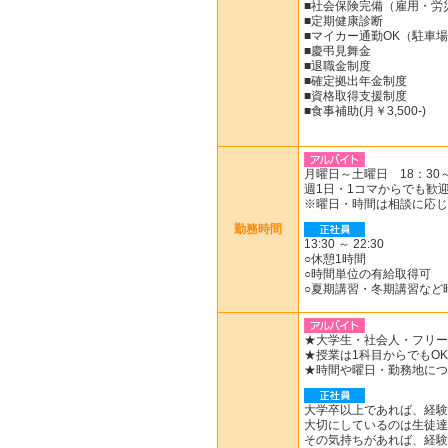
■社会保険完備（雇用・労
■定期健康診断
■マイカー通勤OK（駐車
■慶弔見舞金
■退職金制度
■確定拠出年金制度
■資格取得支援制度
■食事補助(月￥3,500-)
月曜日～土曜日 18：30～
週1日・1コマからでも歓
※曜日・時間は相談に応じ
勤務時間
13:30 ～ 22:30
○休憩1時間
○時間単位の有給取得可
○夏期講習・冬期講習など
★大学生・社会人・フリー
★授業は1科目からでもO
★時間や曜日・勤務地につ
大学卒以上であれば、経験
大切にしているのは生徒達
その気持ちがあれば、経験