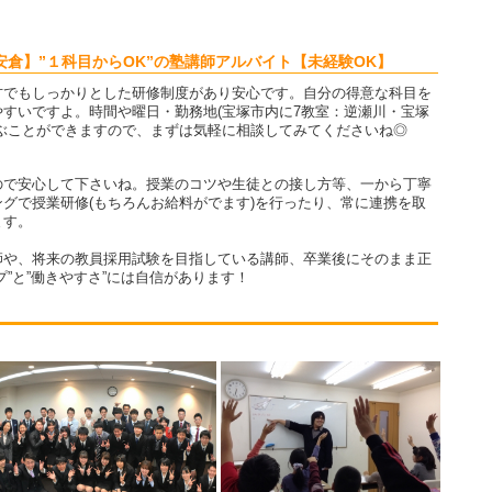
倉】”１科目からOK”の塾講師アルバイト【未経験OK】
方でもしっかりとした研修制度があり安心です。自分の得意な科目を
すいですよ。時間や曜日・勤務地(宝塚市内に7教室：逆瀬川・宝塚
ぶことができますので、まずは気軽に相談してみてくださいね◎
ので安心して下さいね。授業のコツや生徒との接し方等、一から丁寧
グで授業研修(もちろんお給料がでます)を行ったり、常に連携を取
ます。
師や、将来の教員採用試験を目指している講師、卒業後にそのまま正
”と”働きやすさ”には自信があります！