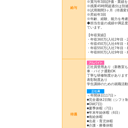
※賞与年3回(評価・業績を
※残業45時間超過分は別
給与
※試用期間3ヶ月（待遇変
※昇給年3回
※年齢、経験、能力を考慮
◆担当生徒の成績や満足度
ています。
【年収実績】
・年収360万(入社2年目・
・年収450万(入社4年目・
・年収550万(入社7年目・
・年収800万(入社9年目・
正社員登用あり（新教室も
車・バイク通勤OK
丁寧な研修制度があります
表彰制度あり
学生講師のための就職活動
＜年間休日117日＞
■完全週休2日制（シフト
■GW(7日)
■夏季休暇（7日）
■年末年始休暇（6日）
待遇
■有給休暇
■出産・育児休暇
■介護・療養休暇