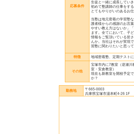
生徒と一緒に成長していき
応募条件
初めて塾講師の仕事をする
とてもやりがいのあるお仕
当塾は地元密着の学習塾な
護者様からの感謝のお言葉
やすい教え方はないか」「
ます。全てにおいて、子ど
情報をご覧頂いている皆さ
んか。当社はそれが実現で
習塾に関わりたいと思って
特徴
地域密着塾、定期テストに
宝塚市内に7教室（逆瀬川
室・安倉教室）
その他
現在も新教室を開校予定で
か？
〒665-0003
勤務地
兵庫県宝塚市湯本町4-26 1F