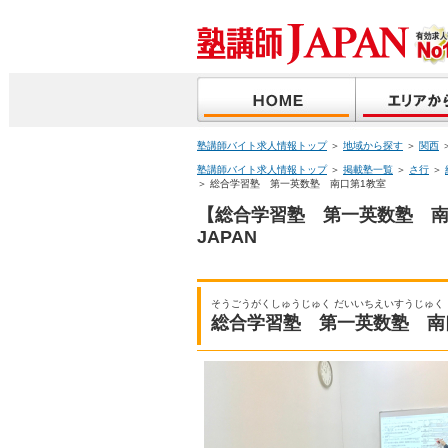
塾講師バイト求人情報トップ
＞
地域から探す
＞
関西
塾講師バイト求人情報トップ
＞
掲載塾一覧
＞
さ行
＞
＞ 総合学習塾 第一英数塾 南口第1教室
【総合学習塾 第一英数塾 南
JAPAN
そうごうがくしゅうじゅく だいいちえいすうじゅ
総合学習塾 第一英数塾 南