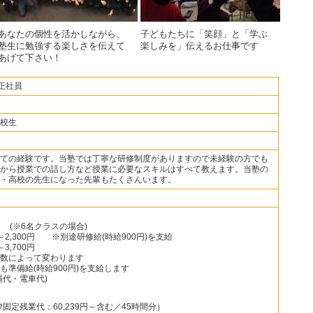
あなたの個性を活かしながら、
子どもたちに「笑顔」と「学ぶ
塾生に勉強する楽しさを伝えて
楽しみを」伝えるお仕事です
あげて下さい！
正社員
校生
ての経験です。当塾では丁寧な研修制度がありますので未経験の方でも
から授業での話し方など授業に必要なスキルはすべて教えます。当塾の
・高校の先生になった先輩もたくさんいます。
たり (※6名クラスの場合)
～2,300円 ※別途研修給(時給900円)を支給
～3,700円
数によって変わります
準備給(時給900円)を支給します
代・電車代)
一律固定残業代：60,239円～含む／45時間分）