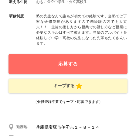
教える生徒
おもに公立中学生・公立高校生
研修制度
塾の先生なんて誰もが初めての経験です。当塾では丁
寧な研修制度がありますので未経験の方でも大丈
夫！！ 生徒の接し方から授業での話し方など授業に
必要なスキルはすべて教えます。当塾のアルバイトを
経験して中学・高校の先生になった先輩もたくさんい
ます。
応募する
キープする
（会員登録不要でキープ・応募できます）
勤務地
兵庫県宝塚市伊孑志１－８－１４