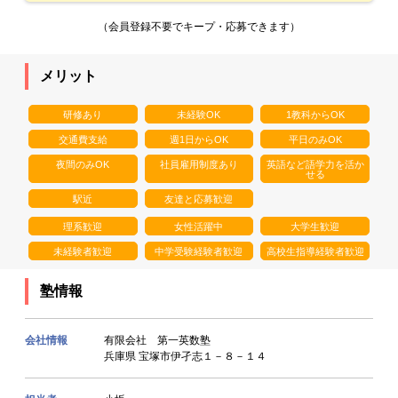
（会員登録不要でキープ・応募できます）
メリット
研修あり
未経験OK
1教科からOK
交通費支給
週1日からOK
平日のみOK
夜間のみOK
社員雇用制度あり
英語など語学力を活か
せる
駅近
友達と応募歓迎
理系歓迎
女性活躍中
大学生歓迎
未経験者歓迎
中学受験経験者歓迎
高校生指導経験者歓迎
塾情報
会社情報
有限会社 第一英数塾
兵庫県 宝塚市伊孑志１－８－１４