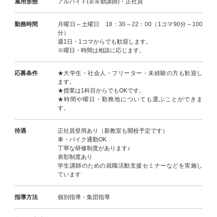
雇用形態
アルバイト(非常勤講師)・正社員
勤務時間
月曜日～土曜日 18：30～22：00（1コマ90分～100
分）
週1日・1コマからでも歓迎します。
※曜日・時間は相談に応じます。
応募条件
★大学生・社会人・フリーター・未経験の方も歓迎し
ます。
★授業は1科目からでもOKです。
★時間や曜日・勤務地についても選ぶことができま
す。
待遇
正社員登用あり（新教室も開校予定です）
車・バイク通勤OK
丁寧な研修制度があります♪
表彰制度あり
学生講師のための就職活動支援セミナーなどを実施し
ています
指導方法
個別指導・集団指導