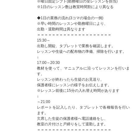
※曜日固定シフト(勤務曜日の全レッスンを担当)
※1日のレッスン数は教室時間割により異なる
◆1日の業務の流れ(3コマの場合の一例)
※早い時間のレッスンや勤務曜日により、
出勤・退勤時間は異なります
＝＝＝＝＝＝＝＝＝＝＝＝＝＝＝＝＝＝＝＝
15:30～
出勤し開錠、タブレットで業務を確認します。
レッスンや生徒への配布物の準備、掃除を行います。
↓
17:00～20:30
教材を使って、マニュアルに沿ってレッスンを行いま
す。
レッスンが終わったら生徒のお見送り、
保護者様にレッスンの様子をお伝えします。
※レッスン前後に15分の入れ替え時間があります
↓
～21:00
レポートを記入したり、タブレットで各種報告を行い
ます。
欠席した生徒の保護者様へ電話連絡をし、
教室の片付けと戸締りをして退勤します。
＝＝＝＝＝＝＝＝＝＝＝＝＝＝＝＝＝＝＝＝