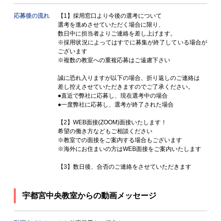
応募後の流れ
【1】採用窓口より今後の選考について
選考を進めさせていただく場合に限り、
数日中に担当者よりご連絡を差し上げます。
※採用状況によってはすでに募集が終了している場合が
ございます
※複数の教室への重複応募はご遠慮下さい
誠に恐れ入りますが以下の場合、折り返しのご連絡は
差し控えさせていただきますのでご了承ください。
●直近で弊社に応募し、現在選考中の場合
●一度弊社に応募し、選考が終了された場合
【2】WEB面接(ZOOM)面接いたします！
希望の働き方などもご相談ください
※教室での面接をご案内する場合もございます
※海外にお住まいの方はWEB面接をご案内いたします
【3】数日後、合否のご連絡をさせていただきます
宇都宮中央教室からの動画メッセージ