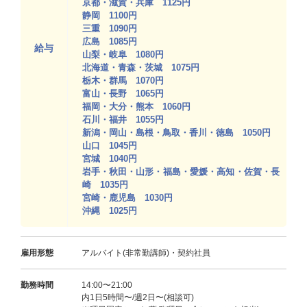
京都・滋賀・兵庫 1125円
静岡 1100円
三重 1090円
広島 1085円
給与
山梨・岐阜 1080円
北海道・青森・茨城 1075円
栃木・群馬 1070円
富山・長野 1065円
福岡・大分・熊本 1060円
石川・福井 1055円
新潟・岡山・島根・鳥取・香川・徳島 1050円
山口 1045円
宮城 1040円
岩手・秋田・山形・福島・愛媛・高知・佐賀・長
崎 1035円
宮崎・鹿児島 1030円
沖縄 1025円
雇用形態
アルバイト(非常勤講師)・契約社員
勤務時間
14:00〜21:00
内1日5時間〜/週2日〜(相談可)