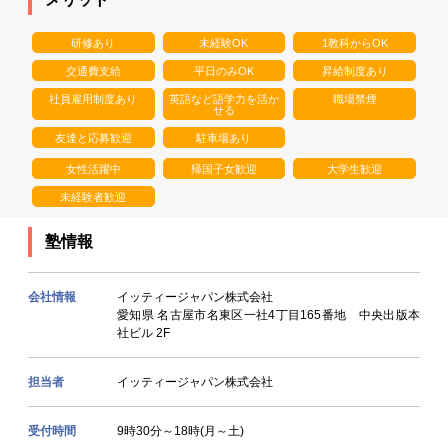
研修あり
未経験OK
1教科からOK
交通費支給
平日のみOK
昇給制度あり
社員雇用制度あり
英語など語学力を活か
職場禁煙
せる
友達と応募歓迎
駐車場あり
女性活躍中
帰国子女歓迎
大学生歓迎
未経験者歓迎
塾情報
会社情報
イッティージャパン株式会社
愛知県 名古屋市名東区一社4丁目165番地 中央出版本
社ビル 2F
担当者
イッティージャパン株式会社
受付時間
9時30分～18時(月～土)