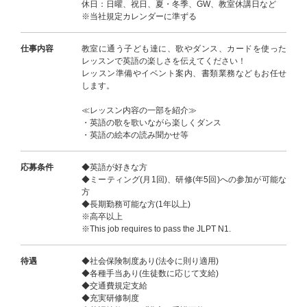
休日：日曜、祝日、夏・冬季、GW、教室休講日など
※当社規定カレンダーに準ずる
仕事内容
教室に通う子ども達に、歌やダンス、カードを使った
レッスンで英語の楽しさを伝えてください！
レッスン準備やイベント案内、書類業務などもお任せ
します。
≪レッスン内容の一部を紹介≫
・英語の歌を歌いながら楽しくダンス
・英語の絵本の読み聞かせ等
応募条件
◆英語が好きな方
◆ミーティング(月1回)、研修(年5回)への参加が可能な
方
◆長期勤務可能な方(1年以上)
※高卒以上
※This job requires to pass the JLPT N1.
待遇
◆社会保険制度あり(法令に則り適用)
◆各種手当あり(生徒数に応じて支給)
◆交通費規定支給
◆充実研修制度