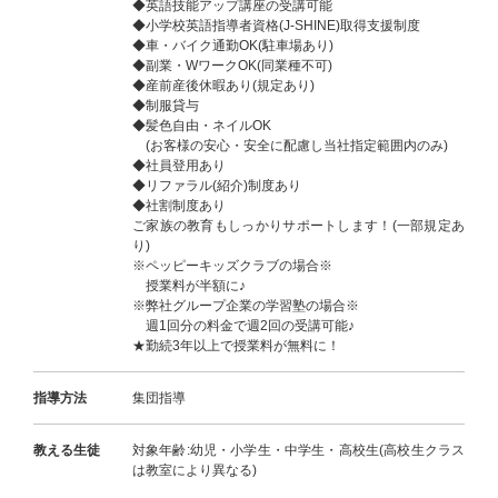
◆英語技能アップ講座の受講可能
◆小学校英語指導者資格(J-SHINE)取得支援制度
◆車・バイク通勤OK(駐車場あり)
◆副業・WワークOK(同業種不可)
◆産前産後休暇あり(規定あり)
◆制服貸与
◆髪色自由・ネイルOK
(お客様の安心・安全に配慮し当社指定範囲内のみ)
◆社員登用あり
◆リファラル(紹介)制度あり
◆社割制度あり
ご家族の教育もしっかりサポートします！(一部規定あ
り)
※ペッピーキッズクラブの場合※
授業料が半額に♪
※弊社グループ企業の学習塾の場合※
週1回分の料金で週2回の受講可能♪
★勤続3年以上で授業料が無料に！
指導方法
集団指導
教える生徒
対象年齢:幼児・小学生・中学生・高校生(高校生クラス
は教室により異なる)