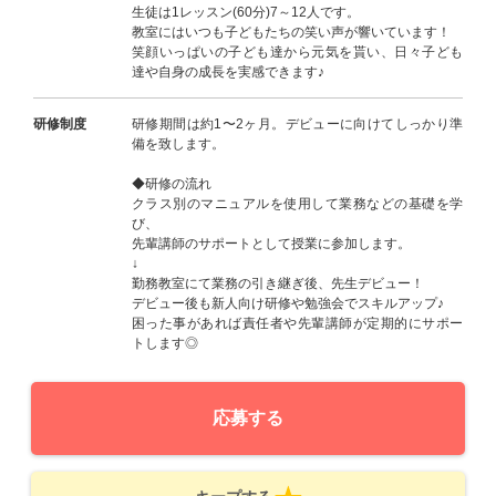
生徒は1レッスン(60分)7～12人です。
教室にはいつも子どもたちの笑い声が響いています！
笑顔いっぱいの子ども達から元気を貰い、日々子ども
達や自身の成長を実感できます♪
研修制度
研修期間は約1〜2ヶ月。デビューに向けてしっかり準
備を致します。
◆研修の流れ
クラス別のマニュアルを使用して業務などの基礎を学
び、
先輩講師のサポートとして授業に参加します。
↓
勤務教室にて業務の引き継ぎ後、先生デビュー！
デビュー後も新人向け研修や勉強会でスキルアップ♪
困った事があれば責任者や先輩講師が定期的にサポー
トします◎
応募する