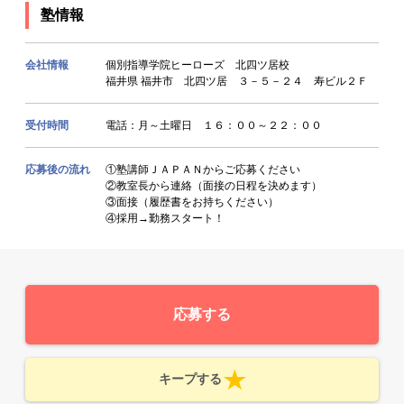
塾情報
会社情報
個別指導学院ヒーローズ 北四ツ居校
福井県 福井市 北四ツ居 ３－５－２４ 寿ビル２Ｆ
受付時間
電話：月～土曜日 １６：００～２２：００
応募後の流れ
①塾講師ＪＡＰＡＮからご応募ください
②教室長から連絡（面接の日程を決めます）
③面接（履歴書をお持ちください）
④採用→勤務スタート！
応募する
キープする