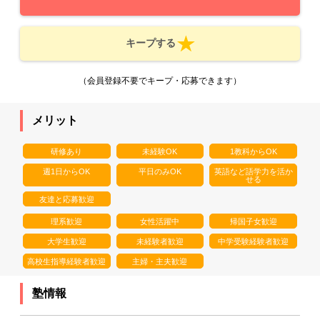
キープする
（会員登録不要でキープ・応募できます）
メリット
研修あり
未経験OK
1教科からOK
週1日からOK
平日のみOK
英語など語学力を活か
せる
友達と応募歓迎
理系歓迎
女性活躍中
帰国子女歓迎
大学生歓迎
未経験者歓迎
中学受験経験者歓迎
高校生指導経験者歓迎
主婦・主夫歓迎
塾情報