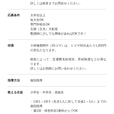
詳しくは校舎までお問合せください。
応募条件
大学生以上
短大生OK
専門学校生OK
主婦（主夫）大歓迎
塾講師に少しでも興味があればOKです！
待遇
※研修期間中（20コマ）は、１コマ50分あたり1,000円
の支払となります。
校舎によって、交通費支給状況、昇給制度などが異な
ります。
詳しくはお気軽にお問い合わせください。
指導方法
個別指導
教える生徒
小学生・中学生・高校生
・1対1～1対3（先生1人に対して生徒1～3人）までの
個別指導
・週1回・得意科目1教科からでOK