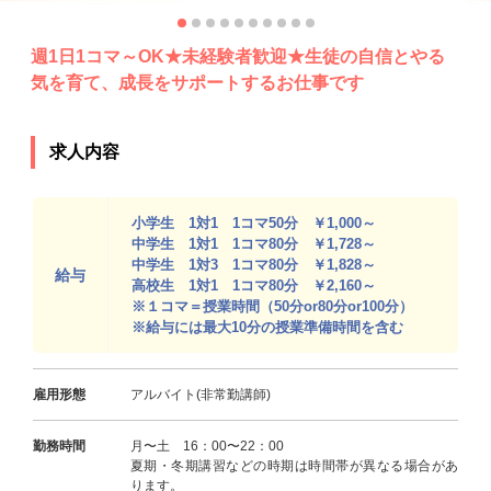
週1日1コマ～OK★未経験者歓迎★生徒の自信とやる
気を育て、成長をサポートするお仕事です
求人内容
小学生 1対1 1コマ50分 ￥1,000～
中学生 1対1 1コマ80分 ￥1,728～
中学生 1対3 1コマ80分 ￥1,828～
給与
高校生 1対1 1コマ80分 ￥2,160～
※１コマ＝授業時間（50分or80分or100分）
※給与には最大10分の授業準備時間を含む
雇用形態
アルバイト(非常勤講師)
勤務時間
月〜土 16：00〜22：00
夏期・冬期講習などの時期は時間帯が異なる場合があ
ります。