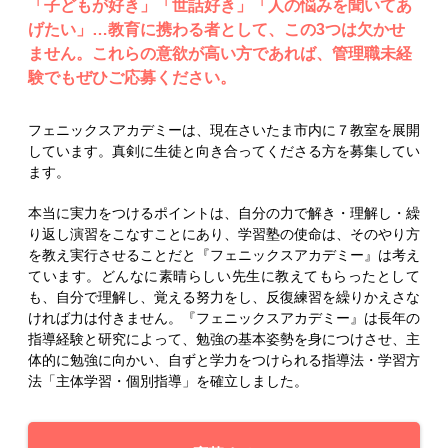
「子どもが好き」「世話好き」「人の悩みを聞いてあ
げたい」…教育に携わる者として、この3つは欠かせ
ません。これらの意欲が高い方であれば、管理職未経
験でもぜひご応募ください。
フェニックスアカデミーは、現在さいたま市内に７教室を展開
しています。真剣に生徒と向き合ってくださる方を募集してい
ます。
本当に実力をつけるポイントは、自分の力で解き・理解し・繰
り返し演習をこなすことにあり、学習塾の使命は、そのやり方
を教え実行させることだと『フェニックスアカデミー』は考え
ています。どんなに素晴らしい先生に教えてもらったとして
も、自分で理解し、覚える努力をし、反復練習を繰りかえさな
ければ力は付きません。『フェニックスアカデミー』は長年の
指導経験と研究によって、勉強の基本姿勢を身につけさせ、主
体的に勉強に向かい、自ずと学力をつけられる指導法・学習方
法「主体学習・個別指導」を確立しました。