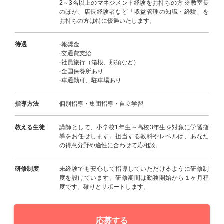
2～3名以上のマネジメント経験をお持ちの方 ※教室長
のほか、店長経験者など「収益管理の知識・経験」を
お持ちの方は特に優遇いたします。
待遇
◦報奨金
◦交通費支給
◦社員旅行（箱根、那須など）
◦全国保養所あり
◦車通勤可、駐車場あり
指導方法
個別指導・集団指導・自立学習
教える生徒
講師として、小学校1年生～高校3年生を対象に学習指
導をお任せします。担当する教科やレベルは、あなた
の得意分野や適性に合わせて応相談。
研修制度
未経験でも安心して指導していただけるように研修制
度を設けています。研修期間は勤務開始から１ヶ月程
度です。確りとサポートします。
応募する