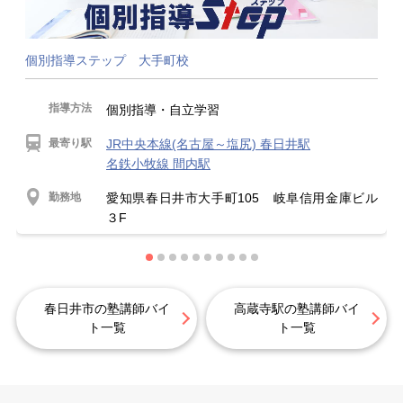
個別指導ステップ 大手町校
指導方法
個別指導・自立学習
最寄り駅
JR中央本線(名古屋～塩尻) 春日井駅
名鉄小牧線 間内駅
勤務地
愛知県春日井市大手町105 岐阜信用金庫ビル
３F
春日井市の塾講師バイ
高蔵寺駅の塾講師バイ
ト一覧
ト一覧