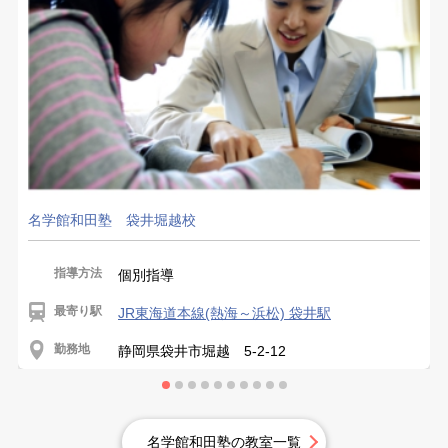
名学館和田塾 袋井堀越校
指導方法
個別指導
最寄り駅
JR東海道本線(熱海～浜松) 袋井駅
勤務地
静岡県袋井市堀越 5-2-12
名学館和田塾の教室一覧