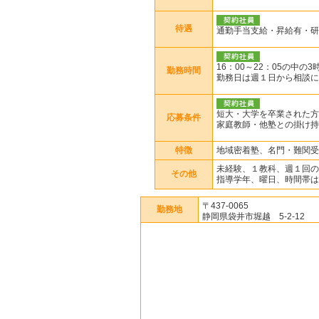
待遇
通勤手当支給・昇給有・研
16：00～22：05の中の
勤務時間
勤務日は週１日から相談に
短大・大学を卒業された方
応募条件
家庭教師・他塾との掛け持
特徴
地域密着塾、名門・難関受
未経験、１教科、週１回の
その他
指導学年、曜日、時間帯は
〒437-0065
勤務地
静岡県袋井市堀越 5-2-12