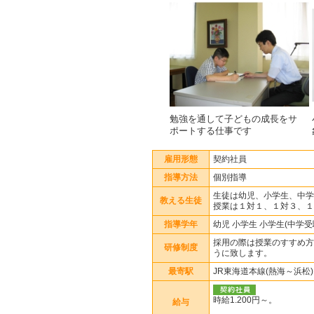
勉強を通して子どもの成長をサ
ポートする仕事です
雇用形態
契約社員
指導方法
個別指導
生徒は幼児、小学生、中学
教える生徒
授業は１対１、１対３、１
指導学年
幼児 小学生 小学生(中学受
採用の際は授業のすすめ方
研修制度
うに致します。
最寄駅
JR東海道本線(熱海～浜松)
時給1.200円～。
給与