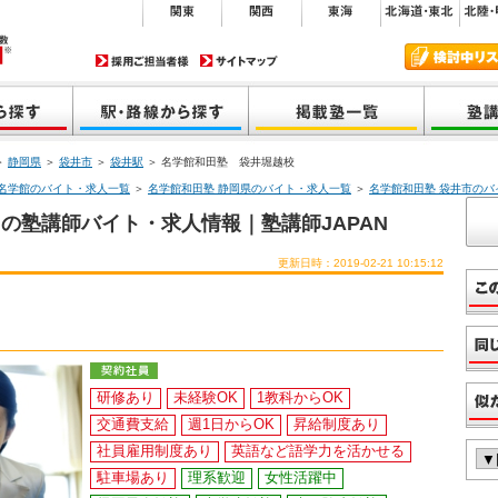
＞
静岡県
＞
袋井市
＞
袋井駅
＞ 名学館和田塾 袋井堀越校
名学館のバイト・求人一覧
＞
名学館和田塾 静岡県のバイト・求人一覧
＞
名学館和田塾 袋井市のバ
の塾講師バイト・求人情報｜塾講師JAPAN
更新日時：2019-02-21 10:15:12
研修あり
未経験OK
1教科からOK
交通費支給
週1日からOK
昇給制度あり
社員雇用制度あり
英語など語学力を活かせる
駐車場あり
理系歓迎
女性活躍中