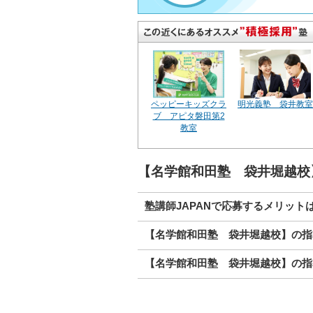
ペッピーキッズクラ
明光義塾 袋井教室
ブ アピタ磐田第2
教室
【名学館和田塾 袋井堀越校
塾講師JAPANで応募するメリット
【名学館和田塾 袋井堀越校】の指
【名学館和田塾 袋井堀越校】の指