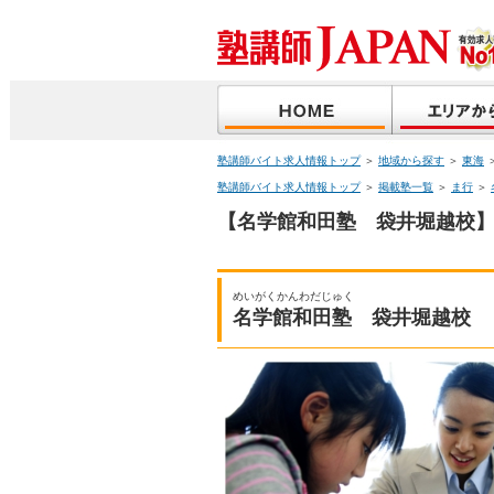
塾講師バイト求人情報トップ
＞
地域から探す
＞
東海
塾講師バイト求人情報トップ
＞
掲載塾一覧
＞
ま行
＞
【名学館和田塾 袋井堀越校】
めいがくかんわだじゅく
名学館和田塾 袋井堀越校