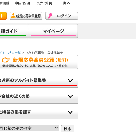
イト・求人一覧
＞ 名学館和田塾 袋井堀越校