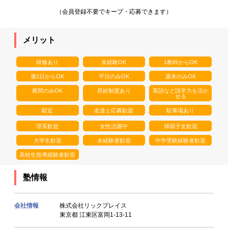
（会員登録不要でキープ・応募できます）
メリット
研修あり
未経験OK
1教科からOK
週1日からOK
平日のみOK
週末のみOK
夜間のみOK
昇給制度あり
英語など語学力を活か
せる
駅近
友達と応募歓迎
駐車場あり
理系歓迎
女性活躍中
帰国子女歓迎
大学生歓迎
未経験者歓迎
中学受験経験者歓迎
高校生指導経験者歓迎
塾情報
会社情報
株式会社リックプレイス
東京都 江東区富岡1-13-11