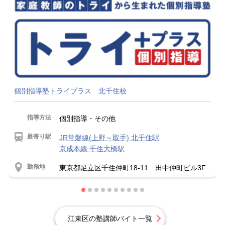
個別指導塾トライプラス 北千住校
指導方法
個別指導・その他
最寄り駅
JR常磐線(上野～取手) 北千住駅
京成本線 千住大橋駅
勤務地
東京都足立区千住仲町18-11 田中仲町ビル3F
江東区の塾講師バイト一覧