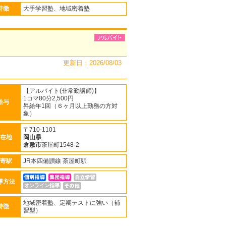
特徴
大手学習塾、地域密着塾
更新日：2026/08/03
【アルバイト(非常勤講師)】
1コマ80分2,500円
給与
昇給年1回（６ヶ月以上勤務の方対
象）
〒710-1101
在地
岡山県
倉敷市
茶屋町1548-2
寄駅
JR本四備讃線 茶屋町駅
導方法
オンライン指導
地域密着塾、定期テストに強い（補
特徴
習型）