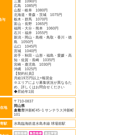
三重 1090円
広島 1085円
山梨・岐阜 1080円
北海道・青森・茨城 1075円
栃木・群馬 1070円
給与
富山・長野 1065円
福岡・大分・熊本 1060円
石川・福井 1055円
新潟・岡山・島根・鳥取・香川・徳
島 1050円
山口 1045円
宮城 1040円
岩手・秋田・山形・福島・愛媛・高
知・佐賀・長崎 1035円
宮崎・鹿児島 1030円
沖縄 1025円
【契約社員】
月給19万円以上+報奨金
※エリアにより募集状況が異なるた
め、詳しくはお問合せください
◆昇給年1回
〒710-0837
岡山県
在地
倉敷市
沖新町45−1 サンテラス沖新町
101
寄駅
水島臨海鉄道水島本線 球場前駅