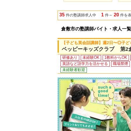
35
1
20
件の塾講師求人中
件～
件を
倉敷市の塾講師バイト・求人一
【子ども英会話講師】週2日〜◎子ど
ペッピーキッズクラブ 第2
研修あり
未経験OK
1教科からOK
英語など語学力を活かせる
職場禁煙
未経験者歓迎