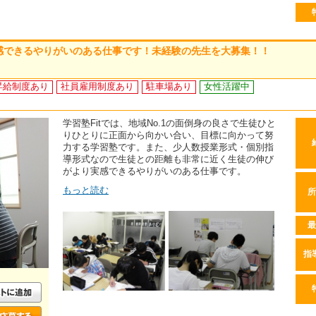
共感できるやりがいのある仕事です！未経験の先生を大募集！！
昇給制度あり
社員雇用制度あり
駐車場あり
女性活躍中
学習塾Fitでは、地域No.1の面倒身の良さで生徒ひと
りひとりに正面から向かい合い、目標に向かって努
力する学習塾です。また、少人数授業形式・個別指
導形式なので生徒との距離も非常に近く生徒の伸び
がより実感できるやりがいのある仕事です。
もっと読む
所
最
指