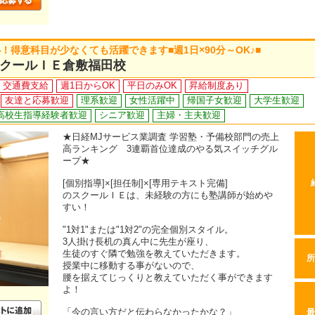
得意科目が少なくても活躍できます■週1日×90分～OK♪■
クールＩＥ倉敷福田校
交通費支給
週1日からOK
平日のみOK
昇給制度あり
友達と応募歓迎
理系歓迎
女性活躍中
帰国子女歓迎
大学生歓迎
高校生指導経験者歓迎
シニア歓迎
主婦・主夫歓迎
★日経MJサービス業調査 学習塾・予備校部門の売上
高ランキング 3連覇首位達成のやる気スイッチグル
ープ★
[個別指導]×[担任制]×[専用テキスト完備]
のスクールＩＥは、未経験の方にも塾講師が始めや
すい！
"1対1"または"1対2"の完全個別スタイル。
3人掛け長机の真ん中に先生が座り、
生徒のすぐ隣で勉強を教えていただきます。
所
授業中に移動する事がないので、
腰を据えてじっくりと教えていただく事ができます
よ！
「今の言い方だと伝わらなかったかな？」
最