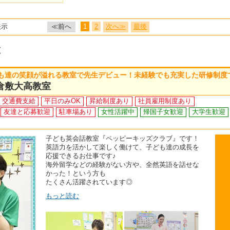
表示
≪前へ
1
2
次へ≫
最後
覧
も達の笑顔が溢れる教室で先生デビュー！未経験でも充実した研修制度
倉敷大高教室
交通費支給
平日のみOK
昇給制度あり
社員雇用制度あり
友達と応募歓迎
駐車場あり
女性活躍中
帰国子女歓迎
大学生歓迎
子ども英会話教室『ペッピーキッズクラブ』です！
英語力を活かして楽しく働けて、子ども達の成長を
応援できるお仕事です♪
海外留学などの経験がない方や、全然英語を話せな
かった！という方も
たくさん活躍されています◎
もっと読む