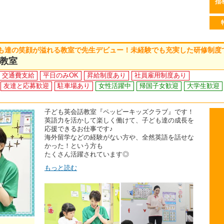
指
も達の笑顔が溢れる教室で先生デビュー！未経験でも充実した研修制度
教室
交通費支給
平日のみOK
昇給制度あり
社員雇用制度あり
友達と応募歓迎
駐車場あり
女性活躍中
帰国子女歓迎
大学生歓迎
子ども英会話教室『ペッピーキッズクラブ』です！
英語力を活かして楽しく働けて、子ども達の成長を
応援できるお仕事です♪
海外留学などの経験がない方や、全然英語を話せな
かった！という方も
たくさん活躍されています◎
もっと読む