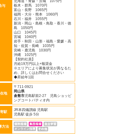
北海道・青森・茨城 1075円
栃木・群馬 1070円
給与
富山・長野 1065円
福岡・大分・熊本 1060円
石川・福井 1055円
新潟・岡山・島根・鳥取・香川・徳
島 1050円
山口 1045円
宮城 1040円
岩手・秋田・山形・福島・愛媛・高
知・佐賀・長崎 1035円
宮崎・鹿児島 1030円
沖縄 1025円
【契約社員】
月給19万円以上+報奨金
※エリアにより募集状況が異なるた
め、詳しくはお問合せください
◆昇給年1回
〒711-0921
岡山県
在地
倉敷市
児島駅前2-27 児島ショッピ
ングコートパティオ内
JR本四備讃線 児島駅
寄駅
児島駅 徒歩 5分
導方法
オンライン指導