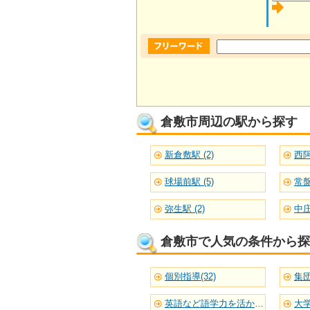
倉敷市周辺の駅から探す
新倉敷駅 (2)
西阿
球場前駅 (5)
常盤
弥生駅 (2)
中庄
倉敷市で人気の条件から探
個別指導(32)
集団
英語など語学力を活かせる(22)
大学