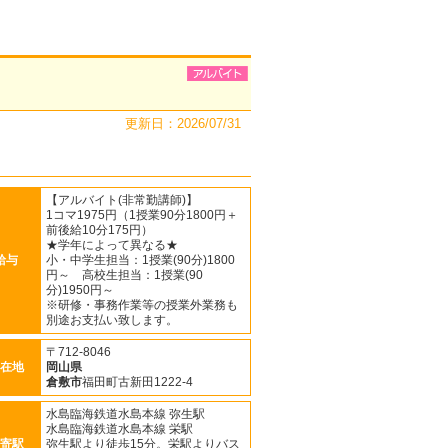
更新日：2026/07/31
【アルバイト(非常勤講師)】
1コマ1975円（1授業90分1800円＋
前後給10分175円）
★学年によって異なる★
給与
小・中学生担当：1授業(90分)1800
円～ 高校生担当：1授業(90
分)1950円～
※研修・事務作業等の授業外業務も
別途お支払い致します。
〒712-8046
在地
岡山県
倉敷市
福田町古新田1222-4
水島臨海鉄道水島本線 弥生駅
水島臨海鉄道水島本線 栄駅
寄駅
弥生駅より徒歩15分。栄駅よりバス