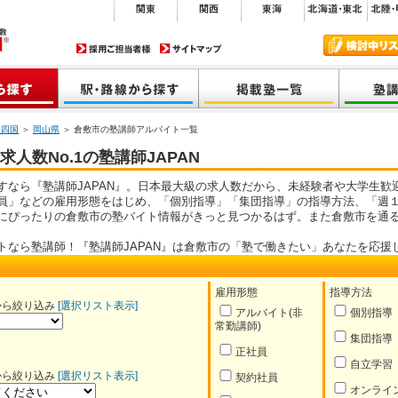
・四国
＞
岡山県
＞ 倉敷市の塾講師アルバイト一覧
人数No.1の塾講師JAPAN
すなら『塾講師JAPAN』。日本最大級の求人数だから、未経験者や大学生歓
員」などの雇用形態をはじめ、「個別指導」「集団指導」の指導方法、「週１
にぴったりの倉敷市の塾バイト情報がきっと見つかるはず。また倉敷市を通
トなら塾講師！『塾講師JAPAN』は倉敷市の「塾で働きたい」あなたを応援
雇用形態
指導方法
から絞り込み
[選択リスト表示]
アルバイト(非
個別指導
常勤講師)
集団指導
正社員
自立学習
から絞り込み
[選択リスト表示]
契約社員
オンライ