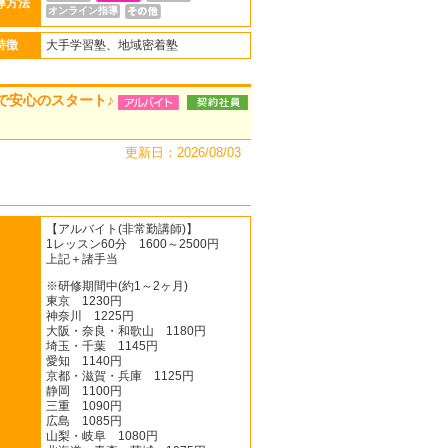
導方法
オンライン指導
特徴
大手学習塾、地域密着塾
で安心のスタート♪
更新日：2026/08/03
【アルバイト(非常勤講師)】
1レッスン60分 1600～2500円
上記＋諸手当
※研修期間中(約1～2ヶ月)
東京 1230円
神奈川 1225円
大阪・奈良・和歌山 1180円
埼玉・千葉 1145円
愛知 1140円
京都・滋賀・兵庫 1125円
静岡 1100円
三重 1090円
広島 1085円
山梨・岐阜 1080円