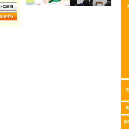
所
最
指