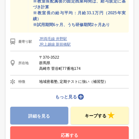
※教室長配属後の固定残業時間は、給与規定に基
づき計算
※教室長の給与平均：月給33.1万円（2025年実
績）
※試用期間6ヶ月、うち研修期間2ヶ月あり
JR両毛線 井野駅
最寄り駅
JR上越線 新前橋駅
〒370-3522
群馬県
所在地
高崎市 菅谷町77番地174
地域密着塾, 定期テストに強い（補習型）
特徴
もっと見る
キープする
詳細を見る
応募する