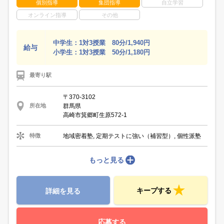
個別指導
集団指導
自立学習
オンライン指導
その他
中学生：1対3授業 80分/1,940円
給与
小学生：1対3授業 50分/1,180円
最寄り駅
〒370-3102
群馬県
所在地
高崎市箕郷町生原572-1
地域密着塾, 定期テストに強い（補習型）, 個性派塾
特徴
もっと見る
キープする
詳細を見る
応募する