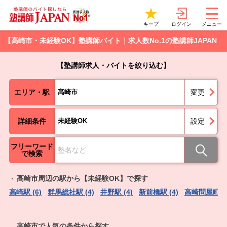
ログイン
キープ
メニュー
【高崎市・未経験OK】塾講師バイト｜求人数No.1の塾講師JAPAN
【塾講師求人・バイトを絞り込む】
エリア・駅
高崎市
変更
詳細条件
未経験OK
設定
フリーワード
で検索
高崎市周辺の駅から【未経験OK】で探す
高崎駅 (6)
群馬総社駅 (4)
井野駅 (4)
新前橋駅 (4)
高崎問屋町駅 
高崎市で人気の条件から探す