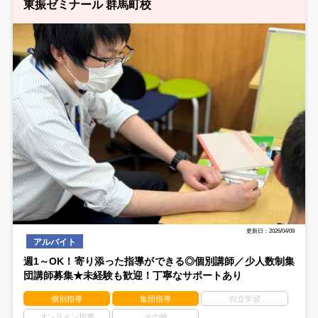
東振ゼミナール 群馬町校
更新日：2026/04/09
アルバイト
週1～OK！寄り添った指導ができる◎個別講師／少人数制集
団講師募集★未経験も歓迎！丁寧なサポートあり
個別指導
集団指導
自立学習
オンライン指導
その他