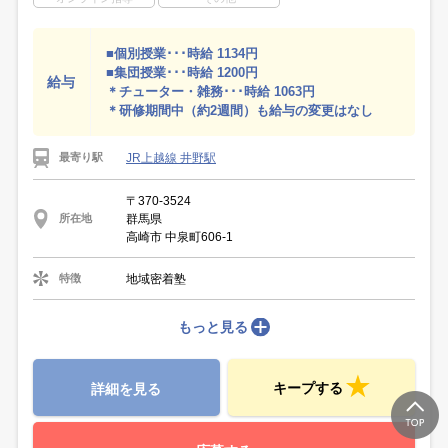
■個別授業･･･時給 1134円
■集団授業･･･時給 1200円
給与
＊チューター・雑務･･･時給 1063円
＊研修期間中（約2週間）も給与の変更はなし
JR上越線 井野駅
最寄り駅
〒370-3524
群馬県
所在地
高崎市 中泉町606-1
地域密着塾
特徴
もっと見る
キープする
詳細を見る