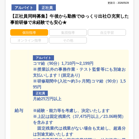
更新日：2026/05/29
アルバイト
正社員
【正社員同時募集】午後から勤務でゆっくり出社◎充実した
事前研修で未経験でも安心★
個別指導
集団指導
自立学習
オンライン指導
その他
アルバイト
コマ給（90分）1,710円〜2,199円
※授業以外の事務作業・テスト監督等にも別途お
支払いします！(規定あり)
※研修期間中(入社〜約3ヶ月間)コマ給（90分）1,5
95円
正社員
月給25万円以上
給与
※経験・能力等を考慮し、決定いたします
※上記は固定残業代（37,475円以上／23.06時間）
を含みます
固定残業代は残業がない場合も支給し、超過分
は別途支給いたします