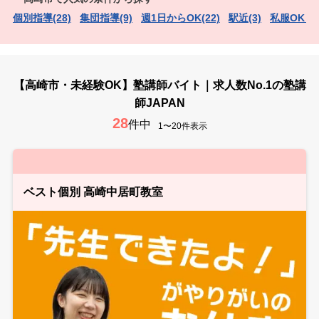
個別指導(28)
集団指導(9)
週1日からOK(22)
駅近(3)
私服OK（
【高崎市・未経験OK】塾講師バイト｜求人数No.1の塾講
師JAPAN
28
件中
1〜20件表示
ベスト個別 高崎中居町教室