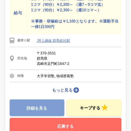
1コマ（90分）￥2,200～ （週7～9コマ迄）
1コマ（90分）￥2,300～ （週10コマ～）
給与
※事務・研修給は￥1,100となります。※通勤手当
一律1日300円
JR上越線 群馬総社駅
最寄り駅
〒370-3531
群馬県
所在地
高崎市足門町1647-2
大手学習塾, 地域密着塾
特徴
もっと見る
キープする
詳細を見る
応募する