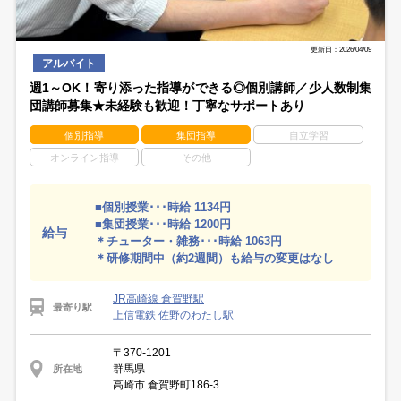
更新日：2026/04/09
アルバイト
週1～OK！寄り添った指導ができる◎個別講師／少人数制集
団講師募集★未経験も歓迎！丁寧なサポートあり
個別指導
集団指導
自立学習
オンライン指導
その他
■個別授業･･･時給 1134円
■集団授業･･･時給 1200円
給与
＊チューター・雑務･･･時給 1063円
＊研修期間中（約2週間）も給与の変更はなし
JR高崎線 倉賀野駅
最寄り駅
上信電鉄 佐野のわたし駅
〒370-1201
群馬県
所在地
高崎市 倉賀野町186-3