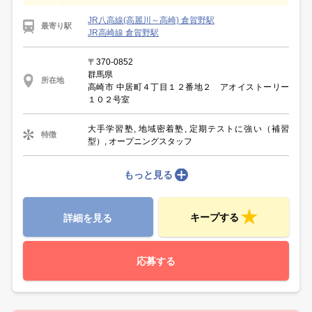
JR八高線(高麗川～高崎) 倉賀野駅
最寄り駅
JR高崎線 倉賀野駅
〒370-0852
群馬県
所在地
高崎市 中居町４丁目１２番地２ アオイストーリー
１０２号室
大手学習塾, 地域密着塾, 定期テストに強い（補習
特徴
型）, オープニングスタッフ
もっと見る
キープする
詳細を見る
応募する