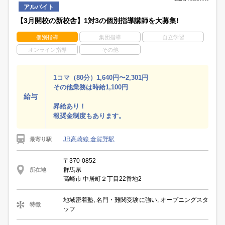
アルバイト
【3月開校の新校舎】1対3の個別指導講師を大募集!
個別指導
集団指導
自立学習
オンライン指導
その他
1コマ（80分）1,640円〜2,301円
その他業務は時給1,100円
給与
昇給あり！
報奨金制度もあります。
JR高崎線 倉賀野駅
最寄り駅
〒370-0852
群馬県
所在地
高崎市 中居町２丁目22番地2
地域密着塾, 名門・難関受験に強い, オープニングスタ
特徴
ッフ