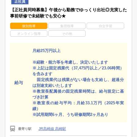
正社員
【正社員同時募集】午後から勤務でゆっくり出社◎充実した
事前研修で未経験でも安心★
個別指導
集団指導
自立学習
オンライン指導
その他
月給25万円以上
※経験・能力等を考慮し、決定いたします
※上記は固定残業代（37,475円以上／23.06時間）
を含みます
固定残業代は残業がない場合も支給し、超過分
給与
は別途支給いたします
※教室長配属後の固定残業時間は、給与規定に基
づき計算
※教室長の給与平均：月給33.1万円（2025年実
績）
※試用期間6ヶ月、うち研修期間2ヶ月あり
JR高崎線 高崎駅
最寄り駅