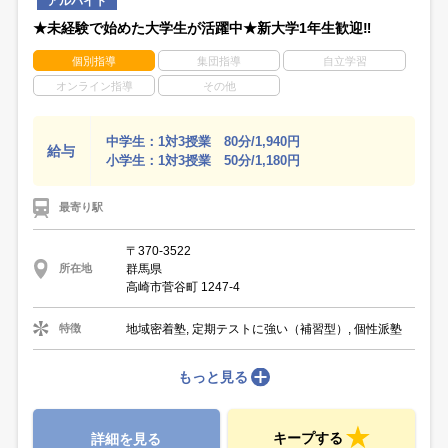
アルバイト
★未経験で始めた大学生が活躍中★新大学1年生歓迎‼
個別指導
集団指導
自立学習
オンライン指導
その他
中学生：1対3授業 80分/1,940円
給与
小学生：1対3授業 50分/1,180円
最寄り駅
〒370-3522
群馬県
所在地
高崎市菅谷町 1247-4
地域密着塾, 定期テストに強い（補習型）, 個性派塾
特徴
もっと見る
キープする
詳細を見る