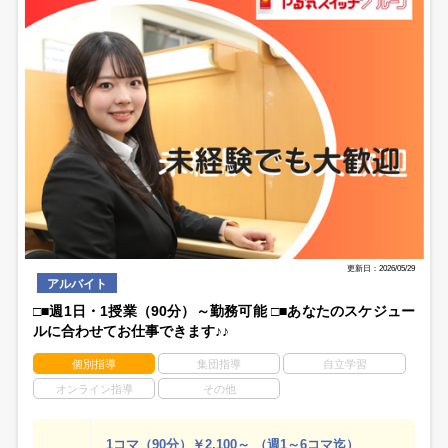
更新日：2026/05/29
アルバイト
□■週1日・1授業（90分）～勤務可能 □■あなたのスケジュー
ルに合わせてお仕事できます♪♪
個別指導
集団指導
自立学習
オンライン指導
その他
1コマ（90分）￥2,100～ （週1～6コマ迄）