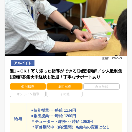
更新日：2026/04/09
アルバイト
週1～OK！寄り添った指導ができる◎個別講師／少人数制集
団講師募集★未経験も歓迎！丁寧なサポートあり
個別指導
集団指導
自立学習
オンライン指導
その他
■個別授業･･･時給 1134円
■集団授業･･･時給 1200円
給与
＊チューター・雑務･･･時給 1063円
＊研修期間中（約2週間）も給与の変更はなし