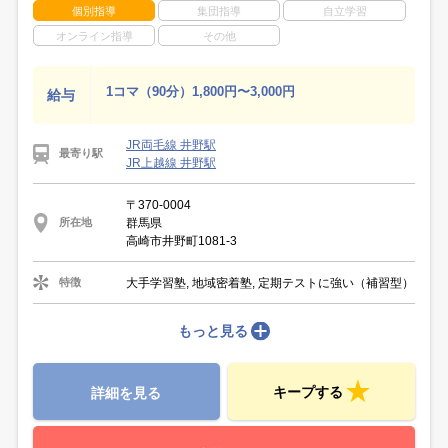
個別指導
集団指導
自立学習
オンライン指導
その他
1コマ（90分）1,800円〜3,000円
給与
JR両毛線 井野駅
最寄り駅
JR上越線 井野駅
〒370-0004
群馬県
所在地
高崎市井野町1081-3
大手学習塾, 地域密着塾, 定期テストに強い（補習型）
特徴
もっと見る
キープする
詳細を見る