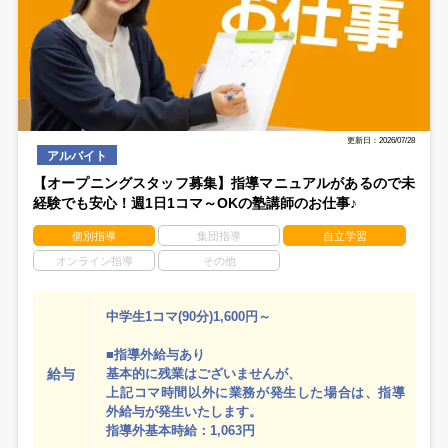
更新日：2026/07/28
アルバイト
【オープニングスタッフ募集】指導マニュアルがあるので未
経験でも安心！週1日1コマ～OKの塾講師のお仕事♪
個別指導
集団指導
自立学習
オンライン指導
その他
中学生1コマ(90分)1,600円～
■指導外給与あり
給与
基本的に残業はございませんが、
上記コマ時間以外に業務が発生した場合は、指導
外給与が発生いたします。
指導外基本時給：1,063円