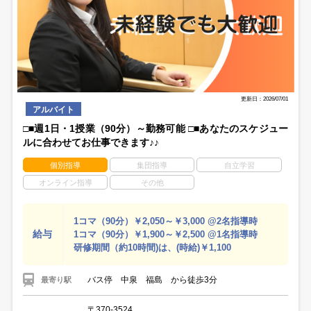
更新日：2026/07/01
アルバイト
□■週1日・1授業（90分）～勤務可能 □■あなたのスケジュー
ルに合わせてお仕事できます♪♪
個別指導
集団指導
自立学習
オンライン指導
その他
1コマ（90分）￥2,050～￥3,000 @2名指導時
給与
1コマ（90分）￥1,900～￥2,500 @1名指導時
研修期間（約10時間)は、(時給)￥1,100
バス停 中泉 福島 から徒歩3分
最寄り駅
〒370-3524