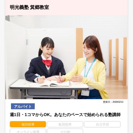
明光義塾 箕郷教室
更新日：2026/02/13
アルバイト
週1日・1コマからOK。あなたのペースで始められる塾講師
個別指導
集団指導
自立学習
オンライン指導
その他