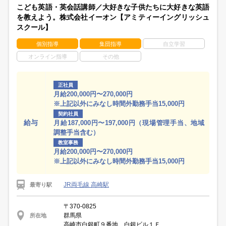
こども英語・英会話講師／大好きな子供たちに大好きな英語
を教えよう。株式会社イーオン【アミティーイングリッシュ
スクール】
個別指導
集団指導
自立学習
オンライン指導
その他
正社員
月給200,000円〜270,000円
※上記以外にみなし時間外勤務手当15,000円
契約社員
給与
月給187,000円〜197,000円（現場管理手当、地域
調整手当含む）
教室事務
月給200,000円〜270,000円
※上記以外にみなし時間外勤務手当15,000円
JR両毛線 高崎駅
最寄り駅
〒370-0825
群馬県
所在地
高崎市白銀町９番地 白銀ビル１Ｆ