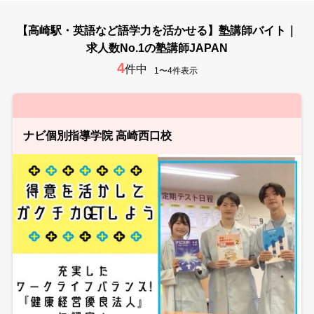
【高崎駅・英語など語学力を活かせる】塾講師バイト｜
求人数No.1の塾講師JAPAN
4
件中
1〜4件表示
ナビ個別指導学院 高崎西口校