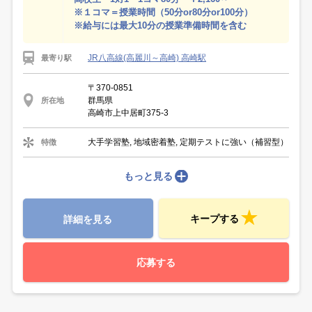
※１コマ＝授業時間（50分or80分or100分）
※給与には最大10分の授業準備時間を含む
JR八高線(高麗川～高崎) 高崎駅
最寄り駅
〒370-0851
群馬県
所在地
高崎市上中居町375-3
大手学習塾, 地域密着塾, 定期テストに強い（補習型）
特徴
もっと見る
キープする
詳細を見る
応募する