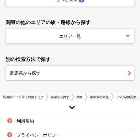
関東の他のエリアの駅・路線から探す
エリア一覧
別の検索方法で探す
群馬県から探す
塾講師バイト求人情報トップ
路線から探す
関東
群馬県の路線
JR八高線(高麗川
高崎駅は群馬県高崎市にある駅で、JR東日本の在来線各線と新幹線、上信
利用規約
電鉄上信線が乗り入れています。高崎駅のある高崎市は県庁所在地である前
橋市よりも、人口規模と金融・商業活動の面で新幹線を核とした交通網の関
プライバシーポリシー
係で発達してきた街です。上越・北陸新幹線が停車する街なので、新幹線を