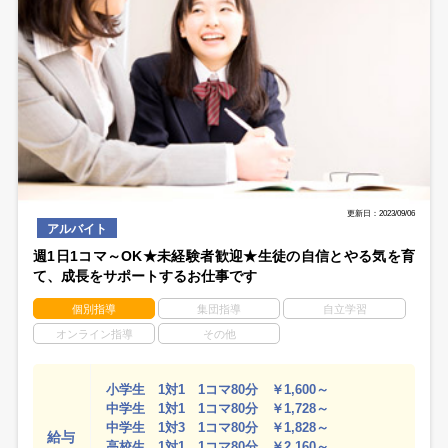
更新日：2023/09/06
アルバイト
週1日1コマ～OK★未経験者歓迎★生徒の自信とやる気を育
て、成長をサポートするお仕事です
個別指導
集団指導
自立学習
オンライン指導
その他
小学生 1対1 1コマ80分 ￥1,600～
中学生 1対1 1コマ80分 ￥1,728～
中学生 1対3 1コマ80分 ￥1,828～
給与
高校生 1対1 1コマ80分 ￥2,160～