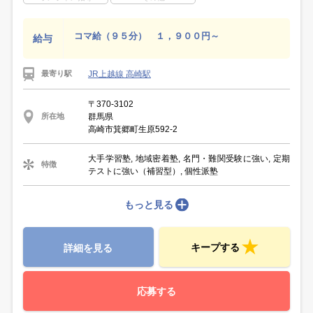
コマ給（９５分） １，９００円～
給与
JR上越線 高崎駅
最寄り駅
〒370-3102
群馬県
所在地
高崎市箕郷町生原592-2
大手学習塾, 地域密着塾, 名門・難関受験に強い, 定期
特徴
テストに強い（補習型）, 個性派塾
もっと見る
キープする
詳細を見る
応募する