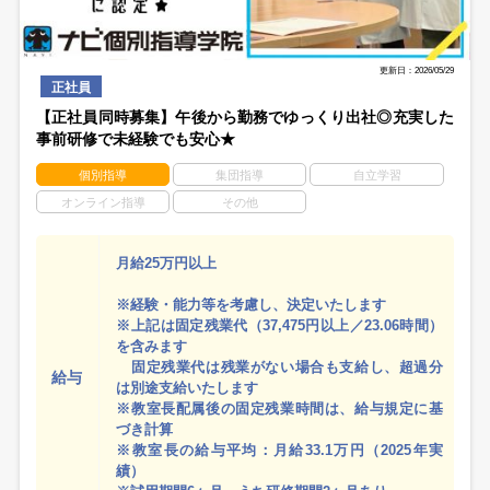
更新日：2026/05/29
正社員
【正社員同時募集】午後から勤務でゆっくり出社◎充実した
事前研修で未経験でも安心★
個別指導
集団指導
自立学習
オンライン指導
その他
月給25万円以上
※経験・能力等を考慮し、決定いたします
※上記は固定残業代（37,475円以上／23.06時間）
を含みます
固定残業代は残業がない場合も支給し、超過分
給与
は別途支給いたします
※教室長配属後の固定残業時間は、給与規定に基
づき計算
※教室長の給与平均：月給33.1万円（2025年実
績）