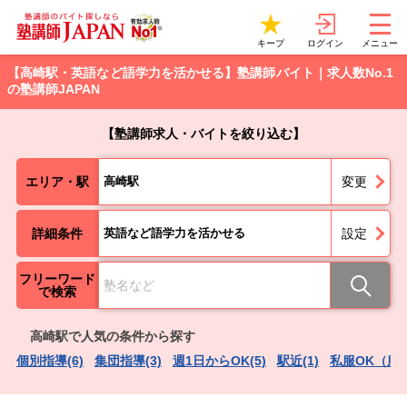
ログイン
キープ
メニュー
【高崎駅・英語など語学力を活かせる】塾講師バイト｜求人数No.1
の塾講師JAPAN
【塾講師求人・バイトを絞り込む】
エリア・駅
高崎駅
変更
詳細条件
英語など語学力を活かせる
設定
フリーワード
で検索
高崎駅で人気の条件から探す
個別指導(6)
集団指導(3)
週1日からOK(5)
駅近(1)
私服OK（服装