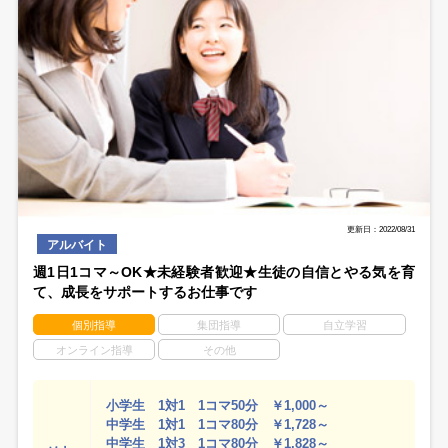
更新日：2022/08/31
アルバイト
週1日1コマ～OK★未経験者歓迎★生徒の自信とやる気を育
て、成長をサポートするお仕事です
個別指導
集団指導
自立学習
オンライン指導
その他
小学生 1対1 1コマ50分 ￥1,000～
中学生 1対1 1コマ80分 ￥1,728～
中学生 1対3 1コマ80分 ￥1,828～