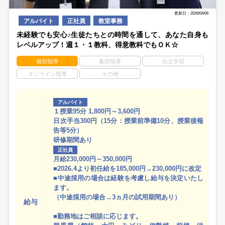
更新日：2026/04/06
アルバイト
正社員
教室事務
未経験でも安心♪生徒たちとの時間を通して、あなた自身も
レベルアップ！週１・１教科、得意教科でもＯＫ☆
個別指導
集団指導
自立学習
オンライン指導
その他
アルバイト
１授業95分 1,800円～3,600円
日次手当300円（15分：授業前準備10分、授業後報
告等5分）
研修期間あり
正社員
月給230,000円～350,000円
■2026.4より初任給を185,000円→230,000円に改定
■中途採用の場合は経験を考慮し給与を決定いたし
ます。
（中途採用の場合→3ヵ月の試用期間あり）
給与
■勤務地はご相談に応じます。