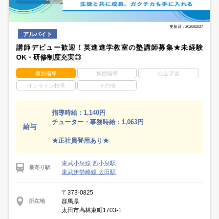
更新日：2026/02/27
アルバイト
講師デビュー歓迎！英進進学教室の塾講師募集★未経験
OK・研修制度充実◎
個別指導
集団指導
自立学習
オンライン指導
その他
指導時給：1,140円
チューター・事務時給：1,063円
給与
★正社員登用あり★
東武小泉線 西小泉駅
最寄り駅
東武伊勢崎線 太田駅
〒373-0825
群馬県
所在地
太田市高林東町1703-1