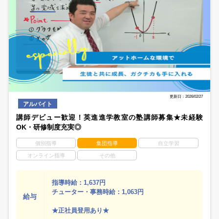
更新日：2026/02/27
アルバイト
講師デビュー歓迎！英進進学教室の塾講師募集★未経験
OK・研修制度充実◎
個別指導
集団指導
自立学習
オンライン指導
その他
指導時給：1,637円
チューター・事務時給：1,063円
給与
★正社員登用あり★