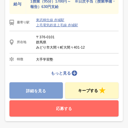
1授業（95分）1700円～ ※日次手当（授業準備・
給与
報告）630円支給
東武桐生線 赤城駅
最寄り駅
上毛電気鉄道上毛線 赤城駅
〒376-0101
群馬県
所在地
みどり市大間々町大間々401‐12
大手学習塾
特徴
もっと見る
キープする
詳細を見る
応募する