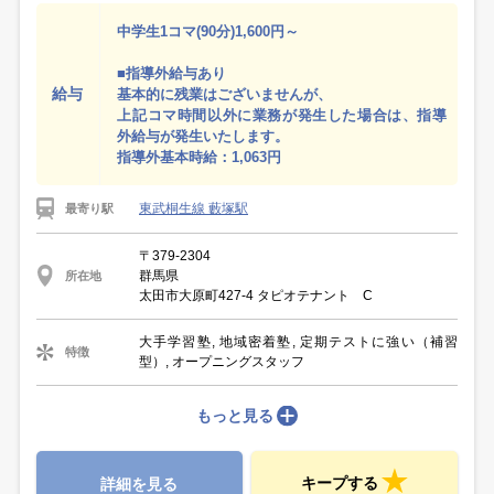
中学生1コマ(90分)1,600円～
■指導外給与あり
給与
基本的に残業はございませんが、
上記コマ時間以外に業務が発生した場合は、指導
外給与が発生いたします。
指導外基本時給：1,063円
東武桐生線 藪塚駅
最寄り駅
〒379-2304
群馬県
所在地
太田市大原町427-4 タピオテナント C
大手学習塾, 地域密着塾, 定期テストに強い（補習
特徴
型）, オープニングスタッフ
もっと見る
キープする
詳細を見る