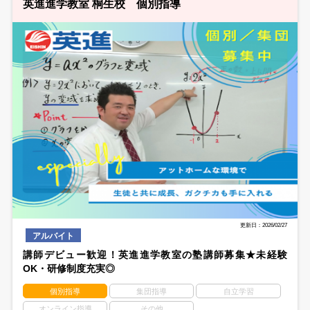
英進進学教室 桐生校 個別指導
更新日：2026/02/27
アルバイト
講師デビュー歓迎！英進進学教室の塾講師募集★未経験
OK・研修制度充実◎
個別指導
集団指導
自立学習
オンライン指導
その他