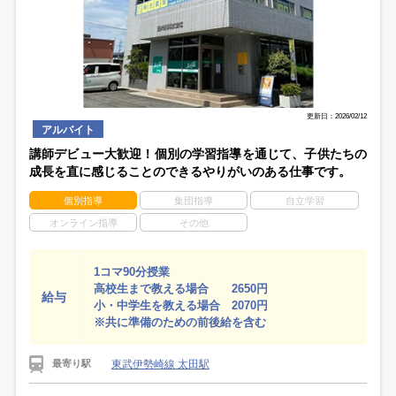
更新日：2026/02/12
アルバイト
講師デビュー大歓迎！個別の学習指導を通じて、子供たちの
成長を直に感じることのできるやりがいのある仕事です。
個別指導
集団指導
自立学習
オンライン指導
その他
1コマ90分授業
高校生まで教える場合 2650円
給与
小・中学生を教える場合 2070円
※共に準備のための前後給を含む
東武伊勢崎線 太田駅
最寄り駅