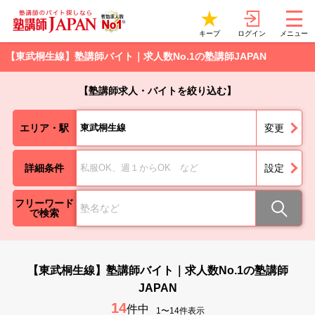
ログイン
キープ
メニュー
【東武桐生線】塾講師バイト｜求人数No.1の塾講師JAPAN
【塾講師求人・バイトを絞り込む】
エリア・駅
東武桐生線
変更
詳細条件
私服OK、週１からOK など
設定
フリーワード
で検索
【東武桐生線】塾講師バイト｜求人数No.1の塾講師
JAPAN
14
件中
1〜14件表示