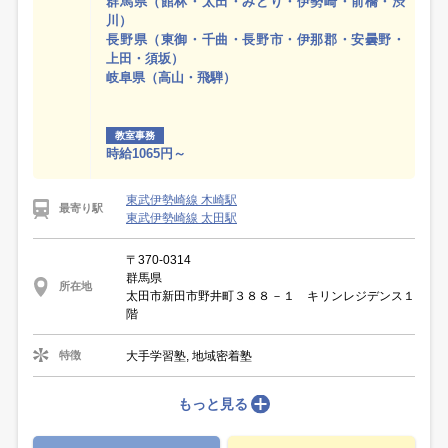
群馬県（館林・太田・みどり・伊勢崎・前橋・渋
川）
長野県（東御・千曲・長野市・伊那郡・安曇野・
上田・須坂）
岐阜県（高山・飛騨）
教室事務
時給1065円～
東武伊勢崎線 木崎駅
最寄り駅
東武伊勢崎線 太田駅
〒370-0314
群馬県
所在地
太田市新田市野井町３８８－１ キリンレジデンス１
階
大手学習塾, 地域密着塾
特徴
もっと見る