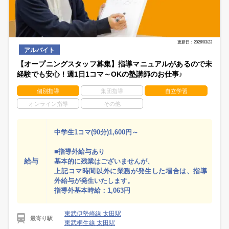
更新日：2026/03/23
アルバイト
【オープニングスタッフ募集】指導マニュアルがあるので未
経験でも安心！週1日1コマ～OKの塾講師のお仕事♪
個別指導
集団指導
自立学習
オンライン指導
その他
中学生1コマ(90分)1,600円～
■指導外給与あり
給与
基本的に残業はございませんが、
上記コマ時間以外に業務が発生した場合は、指導
外給与が発生いたします。
指導外基本時給：1,063円
東武伊勢崎線 太田駅
最寄り駅
東武桐生線 太田駅