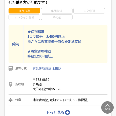
せた働き方が可能です！
個別指導
集団指導
自立学習
オンライン指導
その他
★個別指導
1コマ80分 2,400円以上
※さらに授業準備手当金を別途支給
給与
★教室管理補助
時給1,200円以上
東武伊勢崎線 太田駅
最寄り駅
〒373-0852
群馬県
所在地
太田市新井町551-20
地域密着塾, 定期テストに強い（補習型）
特徴
もっと見る