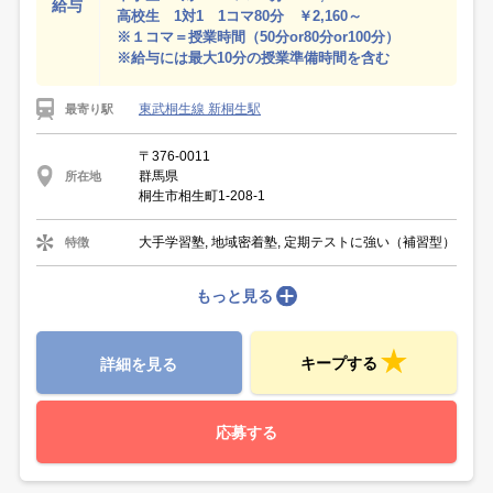
給与
高校生 1対1 1コマ80分 ￥2,160～
※１コマ＝授業時間（50分or80分or100分）
※給与には最大10分の授業準備時間を含む
東武桐生線 新桐生駅
最寄り駅
〒376-0011
群馬県
所在地
桐生市相生町1-208-1
大手学習塾, 地域密着塾, 定期テストに強い（補習型）
特徴
もっと見る
キープする
詳細を見る
応募する