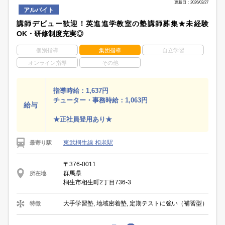
更新日：2026/02/27
アルバイト
講師デビュー歓迎！英進進学教室の塾講師募集★未経験
OK・研修制度充実◎
個別指導
集団指導
自立学習
オンライン指導
その他
指導時給：1,637円
チューター・事務時給：1,063円
給与
★正社員登用あり★
東武桐生線 相老駅
最寄り駅
〒376-0011
群馬県
所在地
桐生市相生町2丁目736-3
大手学習塾, 地域密着塾, 定期テストに強い（補習型）
特徴