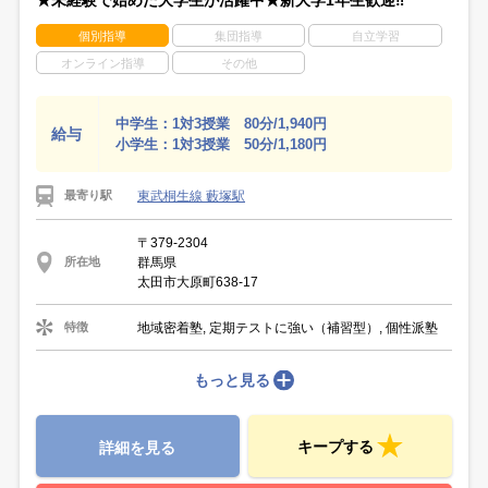
★未経験で始めた大学生が活躍中★新大学1年生歓迎‼
個別指導
集団指導
自立学習
オンライン指導
その他
中学生：1対3授業 80分/1,940円
給与
小学生：1対3授業 50分/1,180円
東武桐生線 藪塚駅
最寄り駅
〒379-2304
群馬県
所在地
太田市大原町638-17
地域密着塾, 定期テストに強い（補習型）, 個性派塾
特徴
もっと見る
キープする
詳細を見る