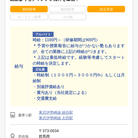
個別指導
集団指導
自立学習
オンライン指導
その他
アルバイト
時給：1100円～（研修期間は900円）
＊予習や授業報告に給与がつかない塾もあります
が、全ての業務に上記の時給がつきます。
＊上記は最低時給です。経験等考慮してスタート
の時給を決定します。
給与
正社員
・時給制（１０００円～３０００円/h）もしくは月
給制
・別途評価給あり
・賞与あり（当社規定による）
・交通費支給
東武伊勢崎線 細谷駅
最寄り駅
東武伊勢崎線 太田駅
〒373-0034
群馬県
所在地