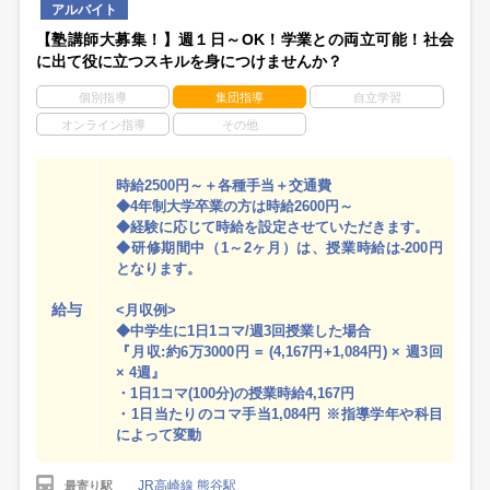
アルバイト
【塾講師大募集！】週１日～OK！学業との両立可能！社会
に出て役に立つスキルを身につけませんか？
個別指導
集団指導
自立学習
オンライン指導
その他
時給2500円～＋各種手当＋交通費
◆4年制大学卒業の方は時給2600円～
◆経験に応じて時給を設定させていただきます。
◆研修期間中（1～2ヶ月）は、授業時給は-200円
となります。
給与
<月収例>
◆中学生に1日1コマ/週3回授業した場合
『月収:約6万3000円 = (4,167円+1,084円) × 週3回
× 4週』
・1日1コマ(100分)の授業時給4,167円
・1日当たりのコマ手当1,084円 ※指導学年や科目
によって変動
JR高崎線 熊谷駅
最寄り駅