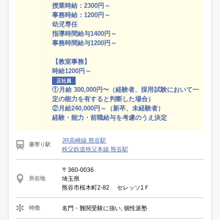
授業時給：2300円～
事務時給：1200円～
幼児専任
指導時間給与1400円～
事務時間給与1200円～
【教室事務】
時給1200円～
正社員
①月給 300,000円〜（経験者、採用試験において一
定の能力を有すると判断した場合）
②月給240,000円～（新卒、未経験者）
経験・能力・前職給与を考慮のうえ決定
JR高崎線 熊谷駅
最寄り駅
秩父鉄道秩父本線 熊谷駅
〒360-0036
埼玉県
所在地
熊谷市桜木町2-82 セレッソ1Ｆ
名門・難関受験に強い, 個性派塾
特徴