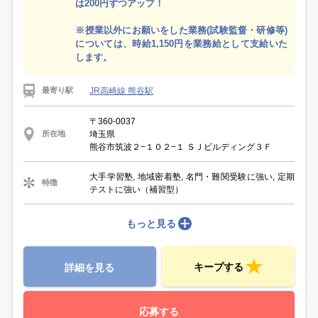
は200円ずつアップ！
※授業以外にお願いをした業務(試験監督・研修等)
については、時給1,150円を業務給として支給いた
します。
JR高崎線 熊谷駅
最寄り駅
〒360-0037
埼玉県
所在地
熊谷市筑波２−１０２−１ ＳＪビルディング３Ｆ
大手学習塾, 地域密着塾, 名門・難関受験に強い, 定期
特徴
テストに強い（補習型）
もっと見る
キープする
詳細を見る
応募する