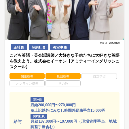
更新日：2025/08/20
正社員
契約社員
教室事務
こども英語・英会話講師／大好きな子供たちに大好きな英語
を教えよう。株式会社イーオン【アミティーイングリッシュ
スクール】
個別指導
集団指導
自立学習
オンライン指導
その他
正社員
月給200,000円〜270,000円
※上記以外にみなし時間外勤務手当15,000円
契約社員
給与
月給187,000円〜197,000円（現場管理手当、地域
調整手当含む）