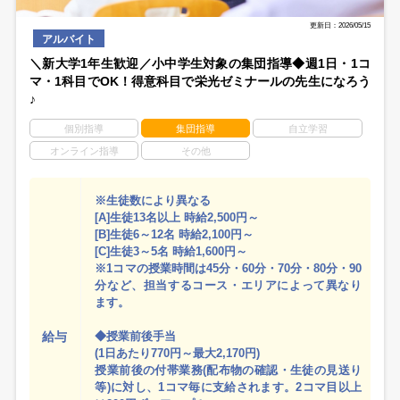
更新日：2026/05/15
アルバイト
＼新大学1年生歓迎／小中学生対象の集団指導◆週1日・1コ
マ・1科目でOK！得意科目で栄光ゼミナールの先生になろう
♪
個別指導
集団指導
自立学習
オンライン指導
その他
※生徒数により異なる
[A]生徒13名以上 時給2,500円～
[B]生徒6～12名 時給2,100円～
[C]生徒3～5名 時給1,600円～
※1コマの授業時間は45分・60分・70分・80分・90
分など、担当するコース・エリアによって異なり
ます。
給与
◆授業前後手当
(1日あたり770円～最大2,170円)
授業前後の付帯業務(配布物の確認・生徒の見送り
等)に対し、1コマ毎に支給されます。2コマ目以上