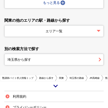
もっと見る
関東の他のエリアの駅・路線から探す
エリア一覧
別の検索方法で探す
埼玉県から探す
塾講師バイト求人情報トップ
路線から探す
関東
埼玉県の路線
JR高崎線
熊
熊谷駅は埼玉県熊谷市にあるJR東日本・秩父鉄道の駅です。埼玉県の北部
利用規約
にあり、かつて中山道の宿場町として栄えた歴史があります。現在もバイパ
スが市の東西を横断し国道が市の南北を縦断するなど、交通の要衝として埼
プライバシーポリシー