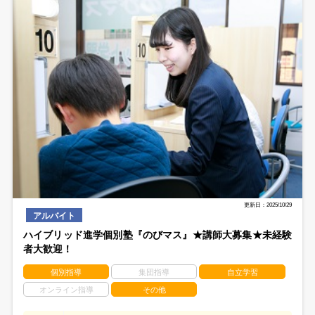
更新日：2025/10/29
アルバイト
ハイブリッド進学個別塾『のびマス』★講師大募集★未経験
者大歓迎！
個別指導
集団指導
自立学習
オンライン指導
その他