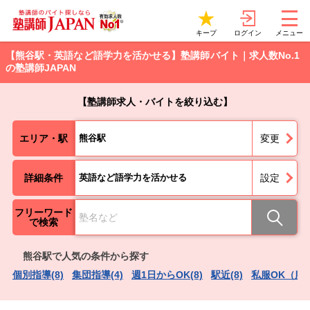
ログイン
キープ
メニュー
【熊谷駅・英語など語学力を活かせる】塾講師バイト｜求人数No.1
の塾講師JAPAN
【塾講師求人・バイトを絞り込む】
エリア・駅
熊谷駅
変更
詳細条件
英語など語学力を活かせる
設定
フリーワード
で検索
熊谷駅で人気の条件から探す
個別指導(8)
集団指導(4)
週1日からOK(8)
駅近(8)
私服OK（服装