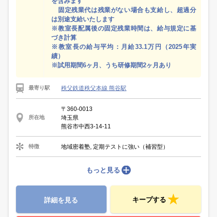
を含みます
固定残業代は残業がない場合も支給し、超過分
は別途支給いたします
※教室長配属後の固定残業時間は、給与規定に基
づき計算
※教室長の給与平均：月給33.1万円（2025年実
績）
※試用期間6ヶ月、うち研修期間2ヶ月あり
秩父鉄道秩父本線 熊谷駅
最寄り駅
〒360-0013
埼玉県
所在地
熊谷市中西3-14-11
地域密着塾, 定期テストに強い（補習型）
特徴
もっと見る
キープする
詳細を見る