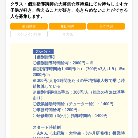
クラス・個別指導講師の大募集☆厚待遇にてお待ちします☆
子供が好き、教えることが好き、あきらめないことができる
人を募集します。
個別指導
集団指導
自立学習
オンライン指導
その他
アルバイト
【個別指導】
〇個別指導時間給与：2000円～※
個別指導時間給1,400円/ｈ+（300円×3人÷1.5）※=
2000円/ｈ
※300円/人を1時間あたりの平均指導人数で乗じ時
給換算している
※個別指導担当手当：300円/人（担当の有無は基準
あり）
〇授業補助時間給（チューター給）：1400円
〇事務時間給与：1200円～
〇研修期間（3か月）指導時間給：1400円
スタート時給例
・Aさん（未経験・大学生・3か月研修後）授業時