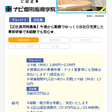
更新日：2026/05/29
アルバイト
正社員
【正社員同時募集】午後から勤務でゆっくり出社◎充実した
事前研修で未経験でも安心★
個別指導
集団指導
自立学習
オンライン指導
その他
アルバイト
コマ給（90分）1,800円〜2,199円
※授業以外の事務作業・テスト監督等にも別途お
支払いします！(規定あり)
※研修期間中(入社〜約3ヶ月間)コマ給（90分）1,7
12円
正社員
月給25万円以上
給与
※経験・能力等を考慮し、決定いたします
※上記は固定残業代（37,475円以上／23.06時間）