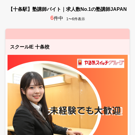
【十条駅】塾講師バイト｜求人数No.1の塾講師JAPAN
6
件中
1〜6件表示
スクールIE 十条校