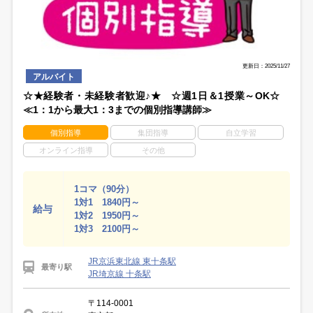
更新日：2025/11/27
アルバイト
☆★経験者・未経験者歓迎♪★ ☆週1日＆1授業～OK☆
≪1：1から最大1：3までの個別指導講師≫
個別指導
集団指導
自立学習
オンライン指導
その他
1コマ（90分）
1対1 1840円～
給与
1対2 1950円～
1対3 2100円～
JR京浜東北線 東十条駅
最寄り駅
JR埼京線 十条駅
〒114-0001