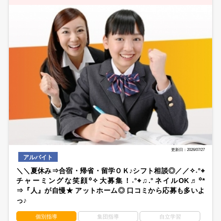
更新日：2026/07/27
アルバイト
＼＼夏休み⇒合宿・帰省・留学ＯＫ♪シフト相談◎／／✧˖°⌖
チャーミングな笑顔꙳✧大募集！˖°⌖♫.°ネイルOK♬꙳*
⇒『人』が自慢★ アットホーム◎ 口コミから応募も多いよ
っ♪
個別指導
集団指導
自立学習