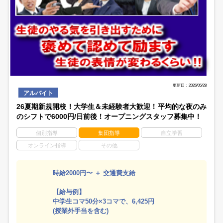
更新日：2026/05/28
アルバイト
26夏期新規開校！大学生＆未経験者大歓迎！平均的な夜のみ
のシフトで6000円/日前後！オープニングスタッフ募集中！
個別指導
集団指導
自立学習
オンライン指導
その他
時給2000円〜 ＋ 交通費支給
【給与例】
中学生コマ50分×3コマで、6,425円
(授業外手当を含む)