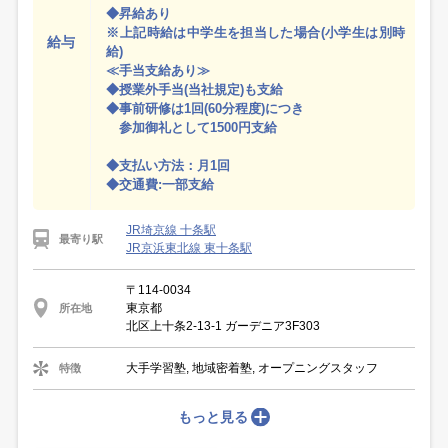
◆昇給あり
※上記時給は中学生を担当した場合(小学生は別時
給与
給)
≪手当支給あり≫
◆授業外手当(当社規定)も支給
◆事前研修は1回(60分程度)につき
参加御礼として1500円支給
◆支払い方法：月1回
◆交通費:一部支給
JR埼京線 十条駅
最寄り駅
JR京浜東北線 東十条駅
〒114-0034
東京都
所在地
北区上十条2-13-1 ガーデニア3F303
大手学習塾, 地域密着塾, オープニングスタッフ
特徴
もっと見る