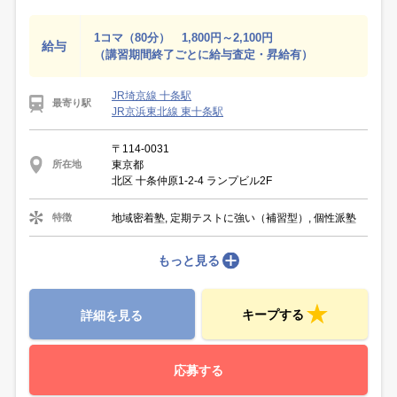
1コマ（80分） 1,800円～2,100円
給与
（講習期間終了ごとに給与査定・昇給有）
JR埼京線 十条駅
最寄り駅
JR京浜東北線 東十条駅
〒114-0031
東京都
所在地
北区 十条仲原1-2-4 ランプビル2F
地域密着塾, 定期テストに強い（補習型）, 個性派塾
特徴
もっと見る
キープする
詳細を見る
応募する