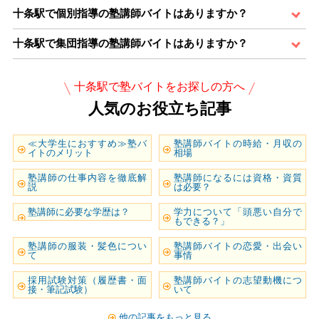
十条駅で個別指導の塾講師バイトはありますか？
十条駅で集団指導の塾講師バイトはありますか？
十条駅で塾バイトをお探しの方へ
人気のお役立ち記事
≪大学生におすすめ≫塾バ
塾講師バイトの時給・月収の
イトのメリット
相場
塾講師の仕事内容を徹底解
塾講師になるには資格・資質
説
は必要？
塾講師に必要な学歴は？
学力について「頭悪い自分で
もできる？」
塾講師の服装・髪色につい
塾講師バイトの恋愛・出会い
て
事情
採用試験対策（履歴書・面
塾講師バイトの志望動機につ
接・筆記試験）
いて
他の記事をもっと見る