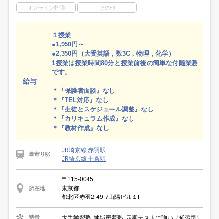
オンライン指導
その他
１授業
●1,950円～
●2,350円（大受英語，数3C，物理，化学）
1授業は授業時間80分と授業前後の簡単な付随業務
です。
給与
＊『保護者面談』なし
＊『TEL対応』なし
＊『生徒とスケジュール調整』なし
＊『カリキュラム作成』なし
＊『教材作成』なし
JR埼京線 赤羽駅
最寄り駅
JR埼京線 十条駅
〒115-0045
東京都
所在地
都北区赤羽2-49-7山陽ビル１F
大手学習塾, 地域密着塾, 定期テストに強い（補習型）
特徴