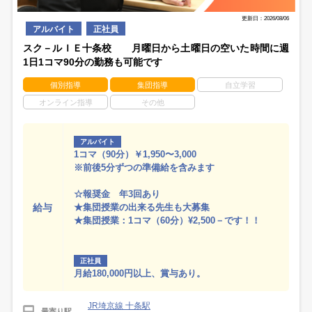
更新日：2026/08/06
アルバイト
正社員
スク－ルＩＥ十条校 月曜日から土曜日の空いた時間に週
1日1コマ90分の勤務も可能です
個別指導
集団指導
自立学習
オンライン指導
その他
アルバイト
1コマ（90分）￥1,950〜3,000
※前後5分ずつの準備給を含みます
☆報奨金 年3回あり
給与
★集団授業の出来る先生も大募集
★集団授業：1コマ（60分）¥2,500－です！！
正社員
月給180,000円以上、賞与あり。
JR埼京線 十条駅
最寄り駅