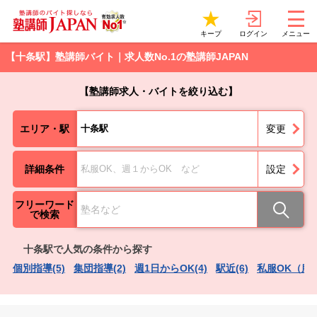
ログイン
キープ
メニュー
【十条駅】塾講師バイト｜求人数No.1の塾講師JAPAN
【塾講師求人・バイトを絞り込む】
エリア・駅
十条駅
変更
詳細条件
私服OK、週１からOK など
設定
フリーワード
で検索
十条駅で人気の条件から探す
個別指導(5)
集団指導(2)
週1日からOK(4)
駅近(6)
私服OK（服装