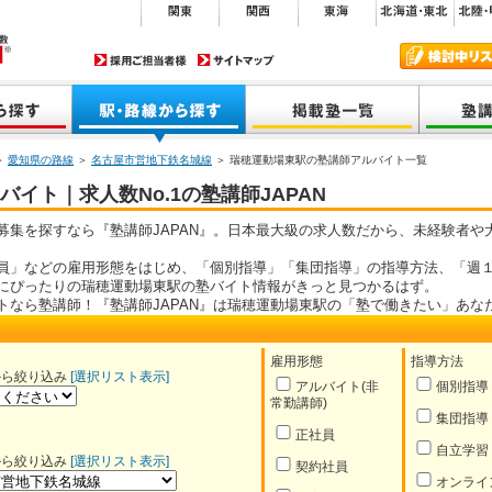
＞
愛知県の路線
＞
名古屋市営地下鉄名城線
＞ 瑞穂運動場東駅の塾講師アルバイト一覧
イト｜求人数No.1の塾講師JAPAN
募集を探すなら『塾講師JAPAN』。日本最大級の求人数だから、未経験者や
員」などの雇用形態をはじめ、「個別指導」「集団指導」の指導方法、「週１
にぴったりの瑞穂運動場東駅の塾バイト情報がきっと見つかるはず。
トなら塾講師！『塾講師JAPAN』は瑞穂運動場東駅の「塾で働きたい」あな
雇用形態
指導方法
から絞り込み
[選択リスト表示]
アルバイト(非
個別指導
常勤講師)
集団指導
正社員
自立学習
から絞り込み
[選択リスト表示]
契約社員
オンライ