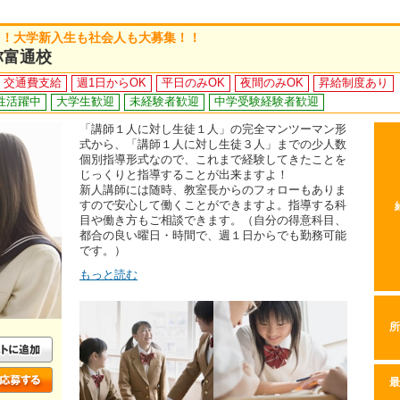
！！大学新入生も社会人も大募集！！
弥富通校
交通費支給
週1日からOK
平日のみOK
夜間のみOK
昇給制度あり
性活躍中
大学生歓迎
未経験者歓迎
中学受験経験者歓迎
「講師１人に対し生徒１人」の完全マンツーマン形
式から、「講師１人に対し生徒３人」までの少人数
個別指導形式なので、これまで経験してきたことを
じっくりと指導することが出来ますよ！
新人講師には随時、教室長からのフォローもありま
すので安心して働くことができますよ。指導する科
目や働き方もご相談できます。（自分の得意科目、
都合の良い曜日・時間で、週１日からでも勤務可能
です。）
もっと読む
所
最