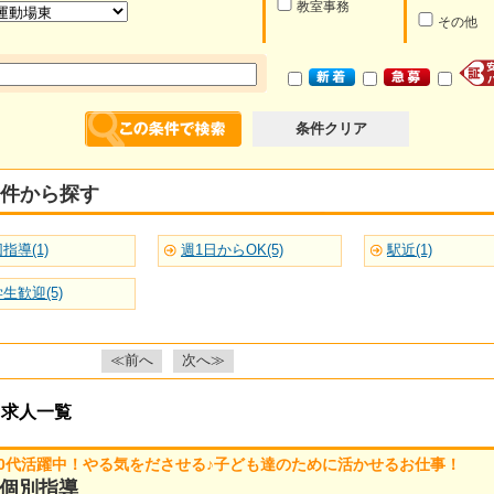
教室事務
その他
条件クリア
件から探す
指導(1)
週1日からOK(5)
駅近(1)
生歓迎(5)
≪前へ
次へ≫
・求人一覧
30代活躍中！やる気をださせる♪子ども達のために活かせるお仕事！
個別指導