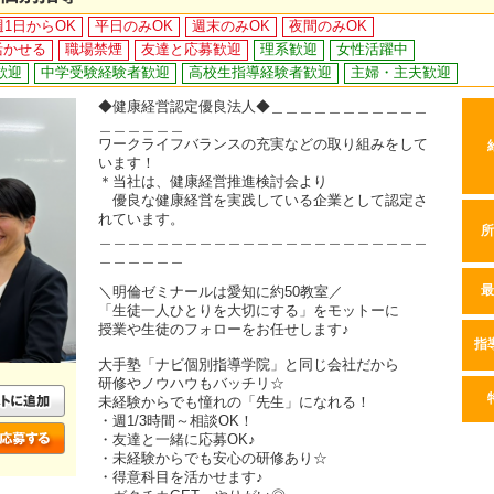
週1日からOK
平日のみOK
週末のみOK
夜間のみOK
活かせる
職場禁煙
友達と応募歓迎
理系歓迎
女性活躍中
歓迎
中学受験経験者歓迎
高校生指導経験者歓迎
主婦・主夫歓迎
◆健康経営認定優良法人◆＿＿＿＿＿＿＿＿＿＿＿
＿＿＿＿＿＿
ワークライフバランスの充実などの取り組みをして
います！
＊当社は、健康経営推進検討会より
優良な健康経営を実践している企業として認定さ
れています。
所
＿＿＿＿＿＿＿＿＿＿＿＿＿＿＿＿＿＿＿＿＿＿＿
＿＿＿＿＿＿
＼明倫ゼミナールは愛知に約50教室／
最
「生徒一人ひとりを大切にする」をモットーに
授業や生徒のフォローをお任せします♪
指
大手塾「ナビ個別指導学院」と同じ会社だから
研修やノウハウもバッチリ☆
未経験からでも憧れの「先生」になれる！
・週1/3時間～相談OK！
・友達と一緒に応募OK♪
・未経験からでも安心の研修あり☆
・得意科目を活かせます♪