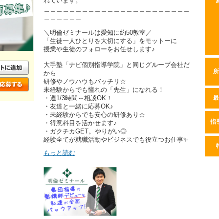
れています。
＿＿＿＿＿＿＿＿＿＿＿＿＿＿＿＿＿＿＿＿＿＿＿
＿＿＿＿＿＿
＼明倫ゼミナールは愛知に約50教室／
「生徒一人ひとりを大切にする」をモットーに
授業や生徒のフォローをお任せします♪
大手塾「ナビ個別指導学院」と同じグループ会社だ
所
から
研修やノウハウもバッチリ☆
未経験からでも憧れの「先生」になれる！
・週1/3時間～相談OK！
最
・友達と一緒に応募OK♪
・未経験からでも安心の研修あり☆
指
・得意科目を活かせます♪
・ガクチカGET。やりがい◎
経験全てが就職活動やビジネスでも役立つお仕事✨
もっと読む