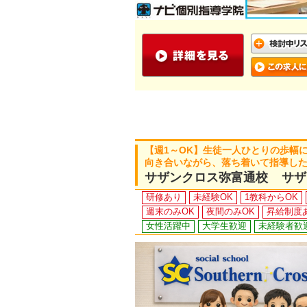
【週1～OK】生徒一人ひとりの歩幅
向き合いながら、落ち着いて指導し
サザンクロス弥富通校 サザ
研修あり
未経験OK
1教科からOK
週末のみOK
夜間のみOK
昇給制度
女性活躍中
大学生歓迎
未経験者歓