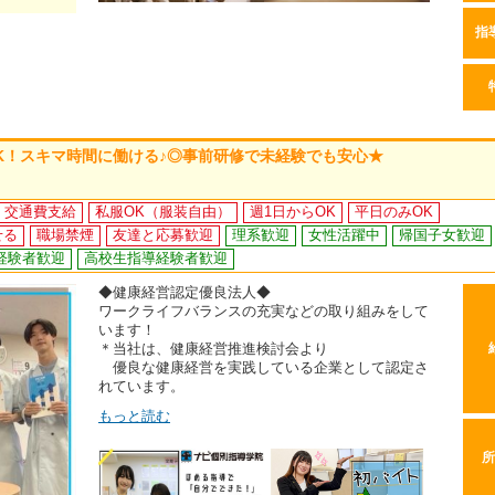
指
OK！スキマ時間に働ける♪◎事前研修で未経験でも安心★
交通費支給
私服OK（服装自由）
週1日からOK
平日のみOK
せる
職場禁煙
友達と応募歓迎
理系歓迎
女性活躍中
帰国子女歓迎
経験者歓迎
高校生指導経験者歓迎
◆健康経営認定優良法人◆
ワークライフバランスの充実などの取り組みをして
います！
＊当社は、健康経営推進検討会より
優良な健康経営を実践している企業として認定さ
れています。
もっと読む
所