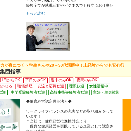
・ガクチカGET。やりがい◎
経験全てが就職活動やビジネスでも役立つお仕事✨
もっと読む
力が身につく＞学生さんや20～30代活躍中！未経験からでも安心◎
集団指導
週1日からOK
平日のみOK
週末のみOK
夜間のみOK
活かせる
職場禁煙
友達と応募歓迎
理系歓迎
女性活躍中
歓迎
中学受験経験者歓迎
高校生指導経験者歓迎
主婦・主夫歓迎
◆健康経営認定優良法人◆＿＿＿＿＿＿＿＿＿＿＿
＿＿＿＿＿＿
ワークライフバランスの充実などの取り組みをして
います！
＊当社は、健康経営推進検討会より
優良な健康経営を実践している企業として認定さ