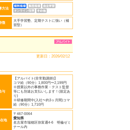
導方法
オンライン指導
大手学習塾、定期テストに強い（補
特徴
習型）
更新日：2026/02/12
【アルバイト(非常勤講師)】
コマ給（90分）1,800円〜2,199円
※授業以外の事務作業・テスト監督
給与
等にも別途お支払いします！(規定あ
り)
※研修期間中(入社〜約3ヶ月間)コマ
給（90分）1,710円
〒467-0064
愛知県
在地
名古屋市瑞穂区弥富通4-6 明倫ゼミ
ナール内