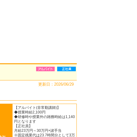
更新日：2026/06/29
【アルバイト(非常勤講師)】
◆授業時給2,100円
◆研修時や授業外の雑務時給は1,140
円となります
【正社員】
月給23万円～30万円+諸手当
※固定残業代は23.7時間分として3万