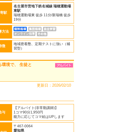
名古屋市営地下鉄名城線
瑞穂運動場
東駅
寄駅
瑞穂運動場東 徒歩 11分/新瑞橋 徒歩
19分
導方法
オンライン指導
地域密着塾、定期テストに強い（補
特徴
習型）
る環境で、 生徒と
更新日：2026/02/10
【アルバイト(非常勤講師)】
給与
1コマ90分1,950円
能力に応じてコマ給はUPします
〒467-0064
愛知県