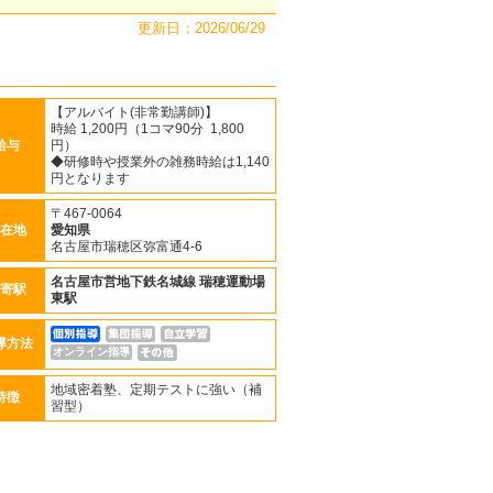
更新日：2026/06/29
【アルバイト(非常勤講師)】
時給 1,200円（1コマ90分 1,800
給与
円）
◆研修時や授業外の雑務時給は1,140
円となります
〒467-0064
在地
愛知県
名古屋市瑞穂区弥富通4-6
名古屋市営地下鉄名城線
瑞穂運動場
寄駅
東駅
導方法
オンライン指導
地域密着塾、定期テストに強い（補
特徴
習型）