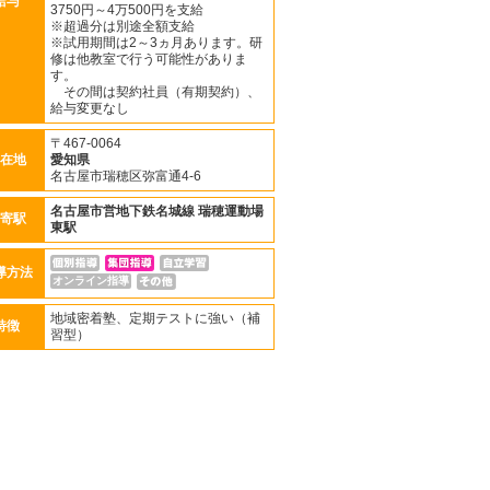
給与
3750円～4万500円を支給
※超過分は別途全額支給
※試用期間は2～3ヵ月あります。研
修は他教室で行う可能性がありま
す。
その間は契約社員（有期契約）、
給与変更なし
〒467-0064
在地
愛知県
名古屋市瑞穂区弥富通4-6
名古屋市営地下鉄名城線
瑞穂運動場
寄駅
東駅
導方法
オンライン指導
地域密着塾、定期テストに強い（補
特徴
習型）