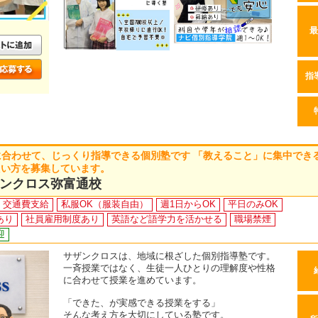
最
指
に合わせて、じっくり指導できる個別塾です 「教えること」に集中でき
たい方を募集しています。
ンクロス弥富通校
交通費支給
私服OK（服装自由）
週1日からOK
平日のみOK
あり
社員雇用制度あり
英語など語学力を活かせる
職場禁煙
迎
サザンクロスは、地域に根ざした個別指導塾です。
一斉授業ではなく、生徒一人ひとりの理解度や性格
に合わせて授業を進めています。
「できた、が実感できる授業をする」
そんな考え方を大切にしている塾です。