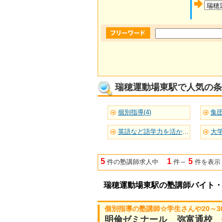
瑞穂運動場東駅で人気の条
個別指導(4)
集団
英語など語学力を活かせる(5)
大学
5
1
5
件の塾講師求人中
件～
件を表示
瑞穂運動場東駅の塾講師バイト
個別指導の塾講師☆学生さんや20～
明倫ゼミナール 弥富通校 