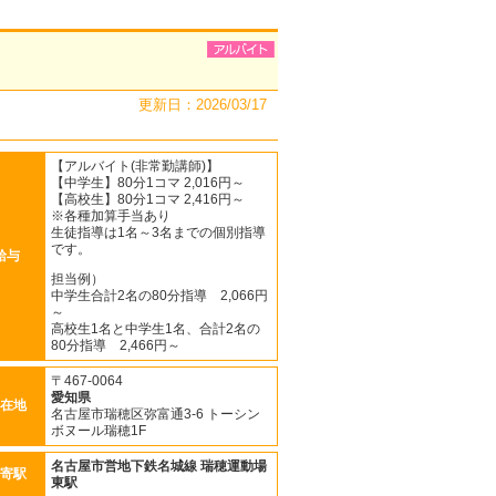
更新日：2026/03/17
【アルバイト(非常勤講師)】
【中学生】80分1コマ 2,016円～
【高校生】80分1コマ 2,416円～
※各種加算手当あり
生徒指導は1名～3名までの個別指導
です。
給与
担当例）
中学生合計2名の80分指導 2,066円
～
高校生1名と中学生1名、合計2名の
80分指導 2,466円～
〒467-0064
愛知県
在地
名古屋市瑞穂区弥富通3-6 トーシン
ボヌール瑞穂1F
名古屋市営地下鉄名城線
瑞穂運動場
寄駅
東駅