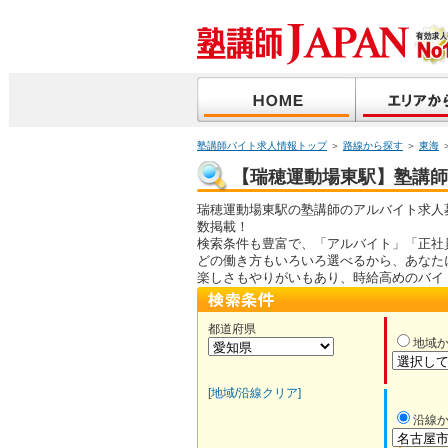
塾講師バイト求人情報トップ
＞
路線から探す
＞
東海
【瑞穂運動場東駅】塾講師バ
瑞穂運動場東駅の塾講師のアルバイト求人
数掲載！
検索条件も豊富で、「アルバイト」「正社
どの働き方もいろいろ選べるから、あなた
楽しさもやりがいもあり、時給高めのバイ
都道府県
地域
[地域/沿線クリア]
沿線