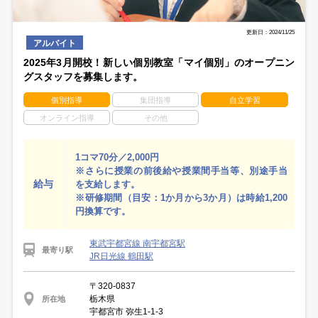
更新日：2024/11/25
アルバイト
2025年3月開校！新しい個別教室「マイ個別」のオープニン
グスタッフを募集します。
個別指導
集団指導
自立学習
オンライン指導
その他
1コマ70分／2,000円
※さらに授業の前後給や授業間手当等、別途手当
給与
を支給します。
※研修期間（目安：1か月から3か月）は時給1,200
円換算です。
東武宇都宮線 南宇都宮駅
最寄り駅
JR日光線 鶴田駅
〒320-0837
栃木県
所在地
宇都宮市 弥生1-1-3