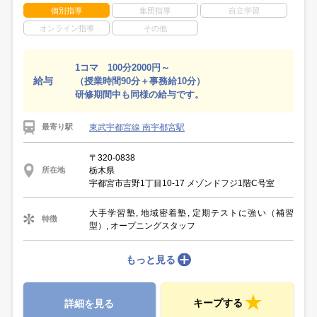
個別指導
集団指導
自立学習
オンライン指導
その他
1コマ 100分2000円～
給与
（授業時間90分＋事務給10分）
研修期間中も同様の給与です。
東武宇都宮線 南宇都宮駅
最寄り駅
〒320-0838
栃木県
所在地
宇都宮市吉野1丁目10-17 メゾンドフジ1階C号室
大手学習塾, 地域密着塾, 定期テストに強い（補習
特徴
型）, オープニングスタッフ
もっと見る
キープする
詳細を見る