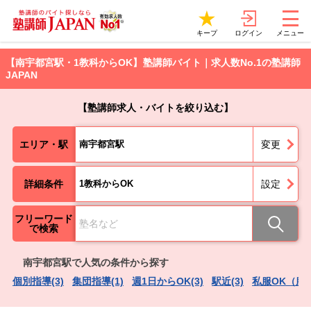
ログイン
キープ
メニュー
【南宇都宮駅・1教科からOK】塾講師バイト｜求人数No.1の塾講師
JAPAN
【塾講師求人・バイトを絞り込む】
エリア・駅
南宇都宮駅
変更
詳細条件
1教科からOK
設定
フリーワード
で検索
南宇都宮駅で人気の条件から探す
個別指導(3)
集団指導(1)
週1日からOK(3)
駅近(3)
私服OK（服装