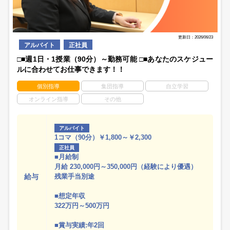
更新日：2026/06/23
アルバイト
正社員
□■週1日・1授業（90分）～勤務可能 □■あなたのスケジュー
ルに合わせてお仕事できます！！
個別指導
集団指導
自立学習
オンライン指導
その他
アルバイト
1コマ（90分）￥1,800～￥2,300
正社員
■月給制
月給 230,000円～350,000円（経験により優遇）
給与
残業手当別途
■想定年収
322万円～500万円
■賞与実績:年2回