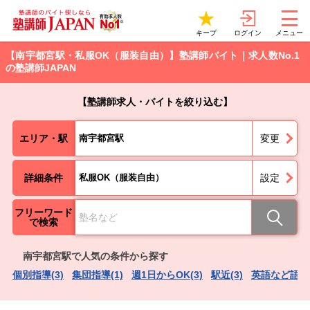
ログイン
キープ
メニュー
【南宇都宮駅・私服OK（服装自由）】塾講師バイト｜求人数No.1
の塾講師JAPAN
【塾講師求人・バイトを絞り込む】
エリア・駅
南宇都宮駅
変更
詳細条件
私服OK（服装自由）
設定
フリーワード
で検索
南宇都宮駅で人気の条件から探す
個別指導(3)
集団指導(1)
週1日からOK(3)
駅近(3)
英語など語学