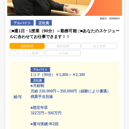
更新日：2026/06/23
アルバイト
正社員
□■週1日・1授業（90分）～勤務可能 □■あなたのスケジュー
ルに合わせてお仕事できます！！
個別指導
集団指導
自立学習
オンライン指導
その他
アルバイト
1コマ（90分）￥1,800～￥2,300
正社員
■月給制
月給 230,000円～350,000円（経験により優遇）
給与
残業手当別途
■想定年収
322万円～500万円
■賞与実績:年2回