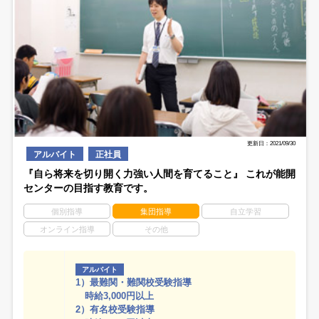
更新日：2021/09/30
アルバイト
正社員
『自ら将来を切り開く力強い人間を育てること』 これが能開
センターの目指す教育です。
個別指導
集団指導
自立学習
オンライン指導
その他
アルバイト
1）最難関・難関校受験指導
時給3,000円以上
2）有名校受験指導