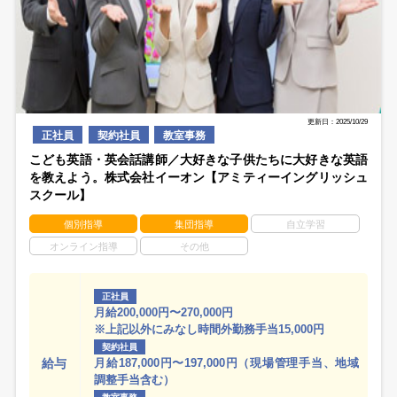
更新日：2025/10/29
正社員
契約社員
教室事務
こども英語・英会話講師／大好きな子供たちに大好きな英語
を教えよう。株式会社イーオン【アミティーイングリッシュ
スクール】
個別指導
集団指導
自立学習
オンライン指導
その他
正社員
月給200,000円〜270,000円
※上記以外にみなし時間外勤務手当15,000円
契約社員
給与
月給187,000円〜197,000円（現場管理手当、地域
調整手当含む）