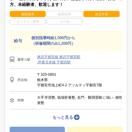
方、未経験者、歓迎します！
個別指導
集団指導
自立学習
オンライン指導
その他
個別指導時給1,500円から
給与
（研修期間のみ1,200円）
東武宇都宮線 東武宇都宮駅
最寄り駅
JR東北本線 宇都宮駅
〒320-0801
栃木県
所在地
宇都宮市池上町4-2 アソルティ宇都宮7階
大手学習塾, 地域密着塾, 名門・難関受験に強い, 個性
特徴
派塾
もっと見る