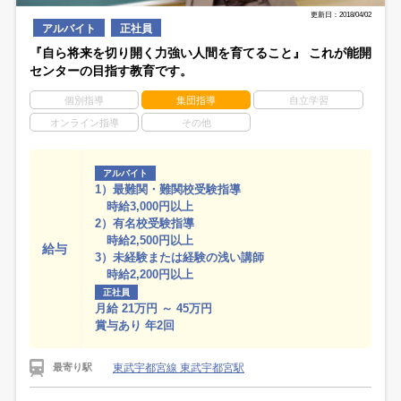
更新日：2018/04/02
アルバイト
正社員
『自ら将来を切り開く力強い人間を育てること』 これが能開
センターの目指す教育です。
個別指導
集団指導
自立学習
オンライン指導
その他
アルバイト
1）最難関・難関校受験指導
時給3,000円以上
2）有名校受験指導
時給2,500円以上
給与
3）未経験または経験の浅い講師
時給2,200円以上
正社員
月給 21万円 ～ 45万円
賞与あり 年2回
東武宇都宮線 東武宇都宮駅
最寄り駅