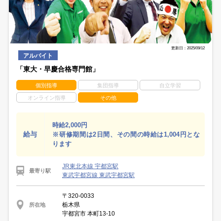
更新日：2025/09/12
アルバイト
「東大・早慶合格専門館」
個別指導
集団指導
自立学習
オンライン指導
その他
時給2,000円
給与
※研修期間は2日間、その間の時給は1,004円とな
ります
JR東北本線 宇都宮駅
最寄り駅
東武宇都宮線 東武宇都宮駅
〒320-0033
栃木県
所在地
宇都宮市 本町13-10