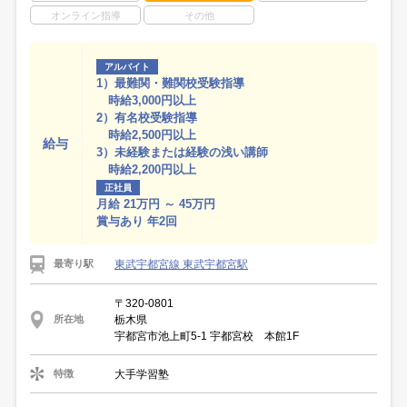
オンライン指導
その他
アルバイト
1）最難関・難関校受験指導
時給3,000円以上
2）有名校受験指導
時給2,500円以上
給与
3）未経験または経験の浅い講師
時給2,200円以上
正社員
月給 21万円 ～ 45万円
賞与あり 年2回
東武宇都宮線 東武宇都宮駅
最寄り駅
〒320-0801
栃木県
所在地
宇都宮市池上町5-1 宇都宮校 本館1F
大手学習塾
特徴