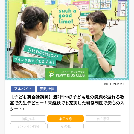
更新日：2026/08/03
アルバイト
契約社員
【子ども英会話講師】週2日〜◎子ども達の笑顔が溢れる教
室で先生デビュー！未経験でも充実した研修制度で安心のス
タート♪
個別指導
集団指導
自立学習
オンライン指導
その他