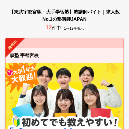
【東武宇都宮駅・大手学習塾】塾講師バイト｜求人数
No.1の塾講師JAPAN
12
件中
1〜12件表示
森塾 宇都宮校