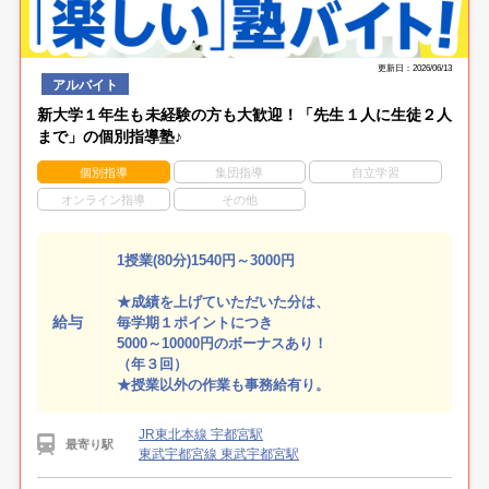
更新日：2026/06/13
アルバイト
新大学１年生も未経験の方も大歓迎！「先生１人に生徒２人
まで」の個別指導塾♪
個別指導
集団指導
自立学習
オンライン指導
その他
1授業(80分)1540円～3000円
★成績を上げていただいた分は、
給与
毎学期１ポイントにつき
5000～10000円のボーナスあり！
（年３回）
★授業以外の作業も事務給有り。
JR東北本線 宇都宮駅
最寄り駅
東武宇都宮線 東武宇都宮駅