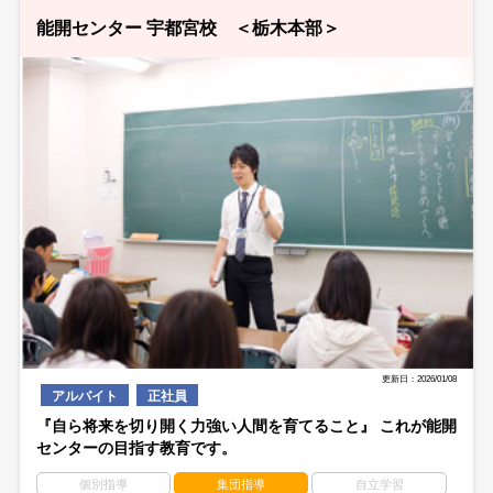
能開センター 宇都宮校 ＜栃木本部＞
更新日：2026/01/08
アルバイト
正社員
『自ら将来を切り開く力強い人間を育てること』 これが能開
センターの目指す教育です。
個別指導
集団指導
自立学習