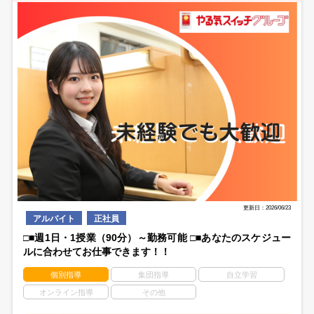
更新日：2026/06/23
アルバイト
正社員
□■週1日・1授業（90分）～勤務可能 □■あなたのスケジュー
ルに合わせてお仕事できます！！
個別指導
集団指導
自立学習
オンライン指導
その他