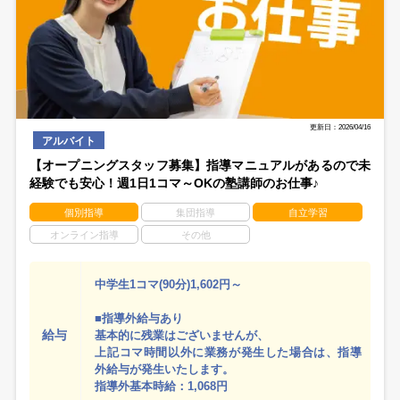
更新日：2026/04/16
アルバイト
【オープニングスタッフ募集】指導マニュアルがあるので未
経験でも安心！週1日1コマ～OKの塾講師のお仕事♪
個別指導
集団指導
自立学習
オンライン指導
その他
中学生1コマ(90分)1,602円～
■指導外給与あり
給与
基本的に残業はございませんが、
上記コマ時間以外に業務が発生した場合は、指導
外給与が発生いたします。
指導外基本時給：1,068円