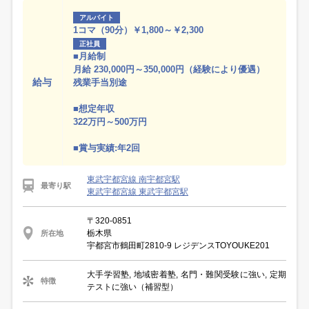
アルバイト
1コマ（90分）￥1,800～￥2,300
正社員
■月給制
月給 230,000円～350,000円（経験により優遇）
給与
残業手当別途
■想定年収
322万円～500万円
■賞与実績:年2回
東武宇都宮線 南宇都宮駅
最寄り駅
東武宇都宮線 東武宇都宮駅
〒320-0851
栃木県
所在地
宇都宮市鶴田町2810-9 レジデンスTOYOUKE201
大手学習塾, 地域密着塾, 名門・難関受験に強い, 定期
特徴
テストに強い（補習型）