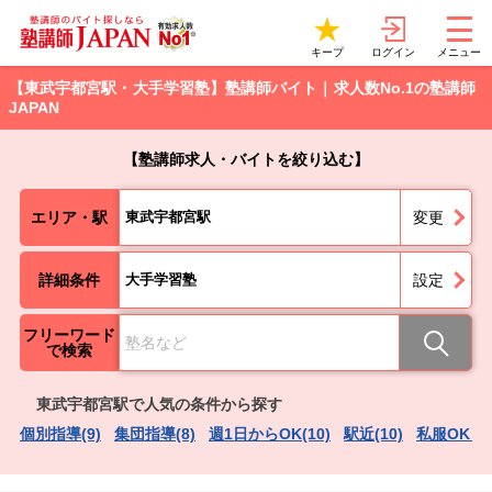
ログイン
キープ
メニュー
【東武宇都宮駅・大手学習塾】塾講師バイト｜求人数No.1の塾講師
JAPAN
【塾講師求人・バイトを絞り込む】
エリア・駅
東武宇都宮駅
変更
詳細条件
大手学習塾
設定
フリーワード
で検索
東武宇都宮駅で人気の条件から探す
個別指導(9)
集団指導(8)
週1日からOK(10)
駅近(10)
私服OK（