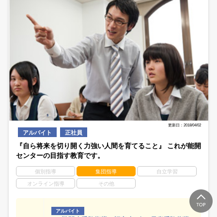
更新日：2018/04/02
アルバイト
正社員
『自ら将来を切り開く力強い人間を育てること』 これが能開
センターの目指す教育です。
個別指導
集団指導
自立学習
オンライン指導
その他
アルバイト