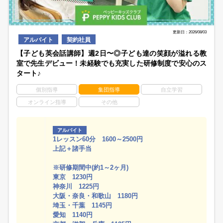
更新日：2026/08/03
アルバイト
契約社員
【子ども英会話講師】週2日〜◎子ども達の笑顔が溢れる教
室で先生デビュー！未経験でも充実した研修制度で安心のス
タート♪
個別指導
集団指導
自立学習
オンライン指導
その他
アルバイト
1レッスン60分 1600～2500円
上記＋諸手当
※研修期間中(約1～2ヶ月)
東京 1230円
神奈川 1225円
大阪・奈良・和歌山 1180円
埼玉・千葉 1145円
愛知 1140円