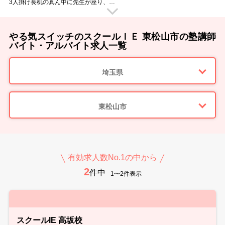
3人掛け長机の真ん中に先生が座り、
生徒のすぐ隣で勉強を教えていただきます。
授業中に移動する事がないので、
腰を据えてじっくりと教えていただく事ができますよ！
「今の言い方だと伝わらなかったかな？」
やる気スイッチのスクールＩＥ 東松山市の塾講師
「困った表情をしているからもう少し補足が必要かな？」
子どもたちのすぐ近くにいるからこそ、
バイト・アルバイト求人一覧
ちょっとした変化にも気づけて教えやすいのです。
子どもたちがわかった時の「あっ！」という表情。
その瞬間を見られるのは個別指導ならではのヤリガイです。
埼玉県
■ スクールIEのウイルス感染防止対策 ■
・手洗いやアルコール消毒の徹底
・教室内の消毒（教室内や備品など毎日の消毒を徹底しています）
・マスクの着用徹底
・随時室内の換気を行っています
東松山市
・検温と体調管理
■ 様々な大学の先輩講師が活躍中 ■
教室では様々な大学に通う先輩講師が活躍しています。
教え方のポイントや、生徒への接し方など
実体験をもとにアドバイスもしてくれますよ。
スクールIEでのバイトのこと、研修のこと、就職活動のことなど…
有効求人数No.1の中から
何でも先輩講師に相談できる環境です！
2
新しい先生を明るく迎えてくれるメンバーが待っています♪
件中
1〜2件表示
■ 指導ツールが充実 ■
スクールIEにはオリジナルのテキストがあり、
それにそって授業をしていただけます。
その他にも教室には副教材が充実しているので、
授業をスムーズに進められます。
■ 勤務スタート日は相談OK！ ■
スクールIE 高坂校