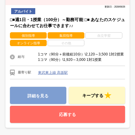
学校のカリキュラムが決まって落ち着いてから…
勤務開始日はあなたの都合で相談いただけます。
スキマ時間を使いたい週1日勤務や
更新日：2026/06/26
しっかり働きたい週5日勤務もOKです☆
アルバイト
□■週1日・1授業（100分）～勤務可能 □■ あなたのスケジュ
ールに合わせてお仕事できます♪♪
個別指導
集団指導
自立学習
オンライン指導
その他
1コマ（90分＋前後給10分）\2,120～3,500 1対2授業
給与
1コマ（90分）\1,920～3,000 1対1授業
東武東上線 高坂駅
最寄り駅
キープする
詳細を見る
応募する