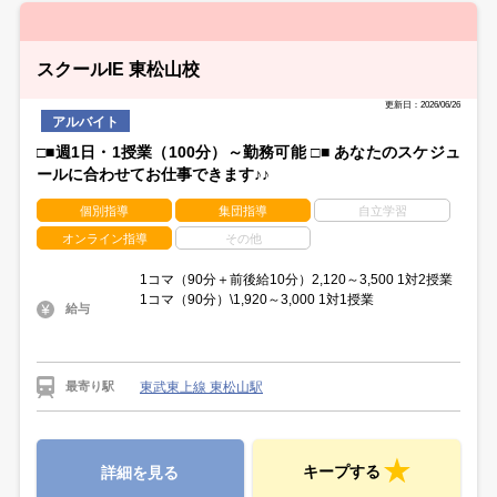
スクールIE 東松山校
更新日：2026/06/26
アルバイト
□■週1日・1授業（100分）～勤務可能 □■ あなたのスケジュ
ールに合わせてお仕事できます♪♪
個別指導
集団指導
自立学習
オンライン指導
その他
1コマ（90分＋前後給10分）2,120～3,500 1対2授業
1コマ（90分）\1,920～3,000 1対1授業
給与
東武東上線 東松山駅
最寄り駅
キープする
詳細を見る