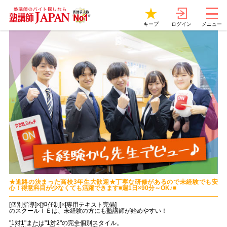
ログイン
キープ
メニュー
★進路の決まった高校3年生大歓迎★丁寧な研修があるので未経験でも安
心！得意科目が少なくても活躍できます■週1日×90分～OK♪■
[個別指導]×[担任制]×[専用テキスト完備]
のスクールＩＥは、未経験の方にも塾講師が始めやすい！
"1対1"または"1対2"の完全個別スタイル。