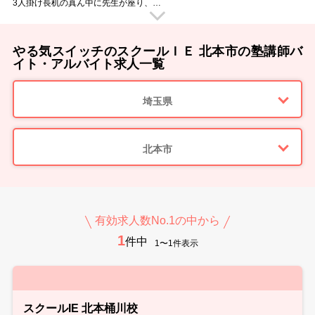
3人掛け長机の真ん中に先生が座り、
生徒のすぐ隣で勉強を教えていただきます。
授業中に移動する事がないので、
腰を据えてじっくりと教えていただく事ができますよ！
「今の言い方だと伝わらなかったかな？」
やる気スイッチのスクールＩＥ 北本市の塾講師バ
「困った表情をしているからもう少し補足が必要かな？」
子どもたちのすぐ近くにいるからこそ、
イト・アルバイト求人一覧
ちょっとした変化にも気づけて教えやすいのです。
子どもたちがわかった時の「あっ！」という表情。
その瞬間を見られるのは個別指導ならではのヤリガイです。
埼玉県
■ スクールIEのウイルス感染防止対策 ■
・手洗いやアルコール消毒の徹底
・教室内の消毒（教室内や備品など毎日の消毒を徹底しています）
・マスクの着用徹底
・随時室内の換気を行っています
北本市
・検温と体調管理
■ 様々な大学の先輩講師が活躍中 ■
教室では様々な大学に通う先輩講師が活躍しています。
教え方のポイントや、生徒への接し方など
実体験をもとにアドバイスもしてくれますよ。
スクールIEでのバイトのこと、研修のこと、就職活動のことなど…
有効求人数No.1の中から
何でも先輩講師に相談できる環境です！
1
新しい先生を明るく迎えてくれるメンバーが待っています♪
件中
1〜1件表示
■ 指導ツールが充実 ■
スクールIEにはオリジナルのテキストがあり、
それにそって授業をしていただけます。
その他にも教室には副教材が充実しているので、
授業をスムーズに進められます。
■ 勤務スタート日は相談OK！ ■
スクールIE 北本桶川校