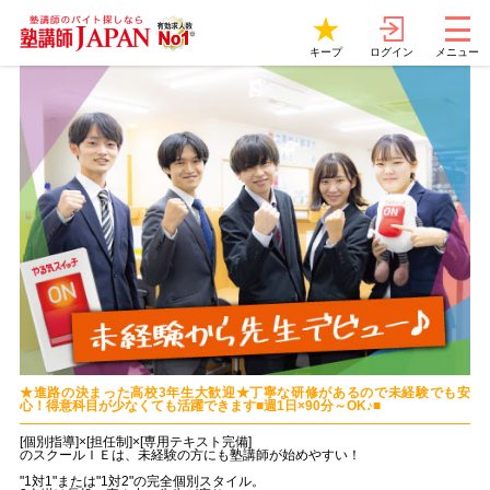
ログイン
キープ
メニュー
★進路の決まった高校3年生大歓迎★丁寧な研修があるので未経験でも安
心！得意科目が少なくても活躍できます■週1日×90分～OK♪■
[個別指導]×[担任制]×[専用テキスト完備]
のスクールＩＥは、未経験の方にも塾講師が始めやすい！
"1対1"または"1対2"の完全個別スタイル。