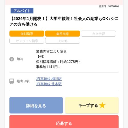
学校のカリキュラムが決まって落ち着いてから…
勤務開始日はあなたの都合で相談いただけます。
スキマ時間を使いたい週1日勤務や
更新日：2026/06/04
しっかり働きたい週5日勤務もOKです☆
アルバイト
【2024年1月開校！】大学生歓迎！社会人の副業もOK♪シニ
アの方も働ける
個別指導
集団指導
自立学習
オンライン指導
その他
業務内容により変更
【例】
給与
個別指導講師：時給1278円～
事務給1141円～
JR高崎線 桶川駅
最寄り駅
JR高崎線 北本駅
キープする
詳細を見る
応募する