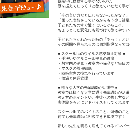
授業中に移動する事がないので、
腰を据えてじっくりと教えていただく事が
「今の言い方だと伝わらなかったかな？」
「困った表情をしているからもう少し補足
子どもたちのすぐ近くにいるからこそ、
ちょっとした変化にも気づけて教えやすい
子どもたちがわかった時の「あっ！」とい
その瞬間を見られるのは個別指導ならでは
■ スクールIEのウイルス感染防止対策 ■
・手洗いやアルコール消毒の徹底
・教室内の消毒（教室内や備品など毎日の
・マスクの着用徹底
・随時室内の換気を行っています
・検温と体調管理
■ 様々な大学の先輩講師が活躍中 ■
教室では様々な大学に通う先輩講師が活躍
教え方のポイントや、生徒への接し方など
実体験をもとにアドバイスもしてくれます
スクールIEでのバイトのこと、研修のこ
何でも先輩講師に相談できる環境です！
新しい先生を明るく迎えてくれるメンバー