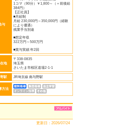
1コマ（90分）￥1,800～（＋前後給
384円）
【正社員】
■月給制
月給 230,000円～350,000円（経験
給与
により優遇）
残業手当別途
■想定年収
322万円～500万円
■賞与実績:年2回
〒338-0835
在地
埼玉県
さいたま市桜区道場2-1-1
寄駅
JR埼京線 南与野駅
導方法
オンライン指導
更新日：2026/07/24