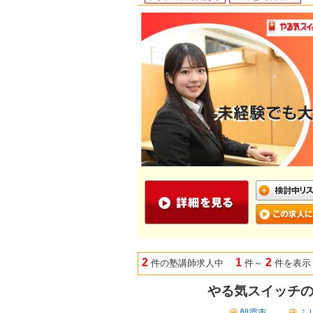
2
1
2
件の塾講師求人中
件～
件を表示
やる気スイッチの
朝霞市
ふ