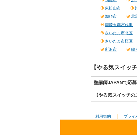
東松山市
加須市
北
南埼玉郡宮代町
さいたま市北区
さいたま市桜区
所沢市
鶴
【やる気スイッチ
塾講師JAPANで応
【やる気スイッチの
利用規約
プライ