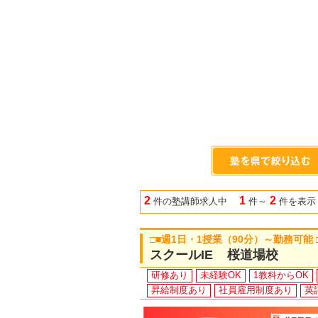
2
1
2
件の塾講師求人中
件～
件を表示
□■週1日・1授業（90分）～勤務可能
スクールIE 桜道場校
研修あり
未経験OK
1教科からOK
昇給制度あり
社員雇用制度あり
英