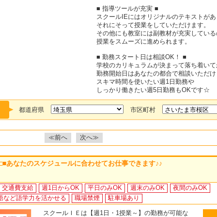
■ 指導ツールが充実 ■
スクールIEにはオリジナルのテキストがあ
それにそって授業をしていただけます。
その他にも教室には副教材が充実している
授業をスムーズに進められます。
■ 勤務スタート日は相談OK！ ■
学校のカリキュラムが決まって落ち着いて
勤務開始日はあなたの都合で相談いただけ
スキマ時間を使いたい週1日勤務や
しっかり働きたい週5日勤務もOKです☆
都道府県
市区町村
≪前へ
次へ≫
 □■あなたのスケジュールに合わせてお仕事できます♪♪
交通費支給
週1日からOK
平日のみOK
週末のみOK
夜間のみOK
語など語学力を活かせる
職場禁煙
駐車場あり
スクールＩＥは【週1日・1授業～】の勤務が可能な