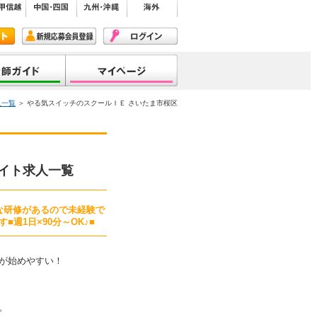
人一覧
＞ やる気スイッチのスクールＩＥ さいたま市桜区
イト求人一覧
な研修があるので未経験で
週1日×90分～OK♪■
が始めやすい！
。