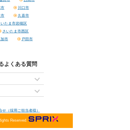
越市
川口市
巣市
久喜市
さいたま市岩槻区
さいたま市西区
草加市
戸田市
るよくある質問
合せ（採用ご担当者様）
Rights Reserved.