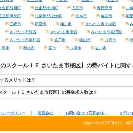
比企郡滑川町
比企郡小川町
入間市
春日部市
川
足立郡伊奈町
北葛飾郡松伏町
北本市
越谷市
鴻
三郷市
新座市
桶川市
さいたま市中央区
さいたま市緑区
さいたま市南区
さいたま市見沼区
さいたま市浦和区
坂戸市
狭山市
白岡市
ヶ島市
和光市
蕨市
八潮市
吉川市
のスクールＩＥ さいたま市桜区】の塾バイトに関す
募するメリットは？
スクールＩＥ さいたま市桜区】の募集求人数は？
バシーポリシー
運営会社
お問い合せ（応募者様）
お問い
Copyright © SPRIX Inc. All 