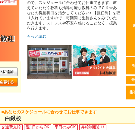
ので、スケジュールに合わせてお仕事できます。教
えていただく教科も指導可能な教科のみでＯＫ☆あ
なたの得意科目を活かしてください♪ 【担任制】を取
り入れていますので、毎回同じ生徒さんをみていた
だきます。ストレスや不安を感じることなく、授業
を行えます。
もっと読む
所
最
指
能 □■あなたのスケジュールに合わせてお仕事できます
E 白鍬校
交通費支給
週1日からOK
平日のみOK
昇給制度あり