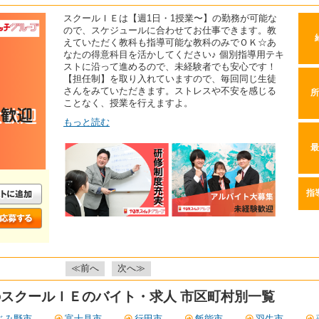
スクールＩＥは【週1日・1授業〜】の勤務が可能な
ので、スケジュールに合わせてお仕事できます。教
えていただく教科も指導可能な教科のみでＯＫ☆あ
なたの得意科目を活かしてください♪ 個別指導用テキ
ストに沿って進めるので、未経験者でも安心です！
【担任制】を取り入れていますので、毎回同じ生徒
さんをみていただきます。ストレスや不安を感じる
所
ことなく、授業を行えますよ。
もっと読む
最
指
≪前へ
次へ≫
スクールＩＥのバイト・求人 市区町村別一覧
じみ野市
富士見市
行田市
飯能市
羽生市