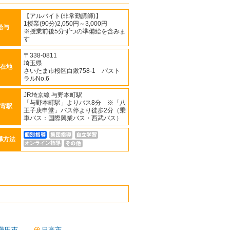
【アルバイト(非常勤講師)】
1授業(90分)2,050円～3,000円
給与
※授業前後5分ずつの準備給を含みま
す
〒338-0811
埼玉県
在地
さいたま市桜区白鍬758-1 パスト
ラルNo.6
JR埼京線 与野本町駅
「与野本町駅」よりバス8分 ※「八
寄駅
王子庚申堂」バス停より徒歩2分（乗
車バス：国際興業バス・西武バス）
導方法
オンライン指導
蓮田市
日高市