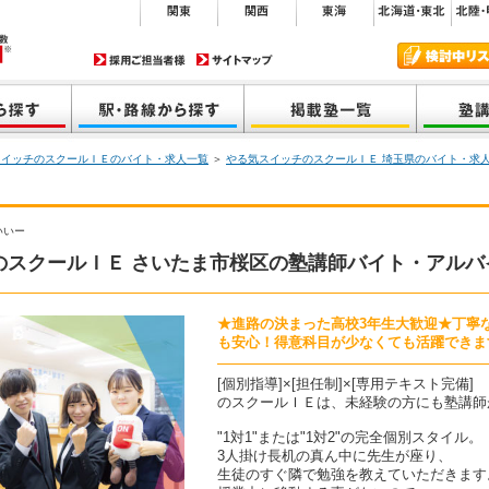
スイッチのスクールＩＥのバイト・求人一覧
＞
やる気スイッチのスクールＩＥ 埼玉県のバイト・求
いいー
のスクールＩＥ さいたま市桜区の塾講師バイト・アルバ
★進路の決まった高校3年生大歓迎★丁寧
も安心！得意科目が少なくても活躍できます■
[個別指導]×[担任制]×[専用テキスト完備]
のスクールＩＥは、未経験の方にも塾講師
"1対1"または"1対2"の完全個別スタイル。
3人掛け長机の真ん中に先生が座り、
生徒のすぐ隣で勉強を教えていただきます