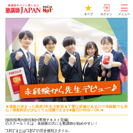
ログイン
キープ
メニュー
★進路の決まった高校3年生大歓迎★丁寧な研修があるので未経験でも安
心！得意科目が少なくても活躍できます■週1日×90分～OK♪■
[個別指導]×[担任制]×[専用テキスト完備]
のスクールＩＥは、未経験の方にも塾講師が始めやすい！
"1対1"または"1対2"の完全個別スタイル。