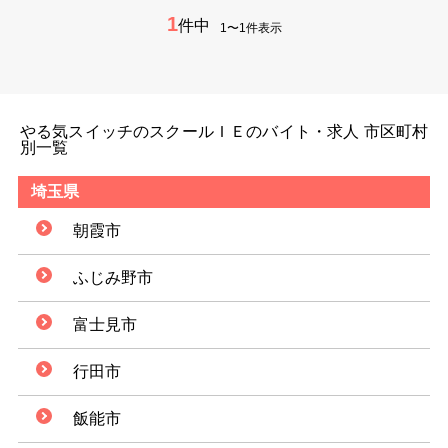
1
件中
1〜1件表示
やる気スイッチのスクールＩＥのバイト・求人 市区町村
別一覧
埼玉県
朝霞市
ふじみ野市
富士見市
行田市
飯能市