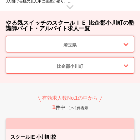
3人掛け長机の真ん中に先生が座り、
生徒のすぐ隣で勉強を教えていただきます。
授業中に移動する事がないので、
腰を据えてじっくりと教えていただく事ができますよ！
「今の言い方だと伝わらなかったかな？」
やる気スイッチのスクールＩＥ 比企郡小川町の塾
「困った表情をしているからもう少し補足が必要かな？」
子どもたちのすぐ近くにいるからこそ、
講師バイト・アルバイト求人一覧
ちょっとした変化にも気づけて教えやすいのです。
子どもたちがわかった時の「あっ！」という表情。
その瞬間を見られるのは個別指導ならではのヤリガイです。
埼玉県
■ スクールIEのウイルス感染防止対策 ■
・手洗いやアルコール消毒の徹底
・教室内の消毒（教室内や備品など毎日の消毒を徹底しています）
・マスクの着用徹底
・随時室内の換気を行っています
比企郡小川町
・検温と体調管理
■ 様々な大学の先輩講師が活躍中 ■
教室では様々な大学に通う先輩講師が活躍しています。
教え方のポイントや、生徒への接し方など
実体験をもとにアドバイスもしてくれますよ。
スクールIEでのバイトのこと、研修のこと、就職活動のことなど…
有効求人数No.1の中から
何でも先輩講師に相談できる環境です！
1
新しい先生を明るく迎えてくれるメンバーが待っています♪
件中
1〜1件表示
■ 指導ツールが充実 ■
スクールIEにはオリジナルのテキストがあり、
それにそって授業をしていただけます。
その他にも教室には副教材が充実しているので、
授業をスムーズに進められます。
■ 勤務スタート日は相談OK！ ■
スクールIE 小川町校