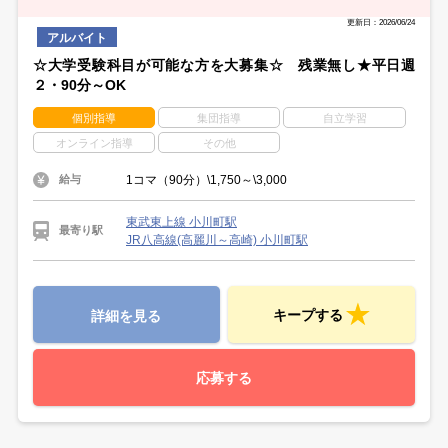
学校のカリキュラムが決まって落ち着いてから…
勤務開始日はあなたの都合で相談いただけます。
スキマ時間を使いたい週1日勤務や
更新日：2026/06/24
しっかり働きたい週5日勤務もOKです☆
アルバイト
☆大学受験科目が可能な方を大募集☆ 残業無し★平日週
２・90分～OK
個別指導
集団指導
自立学習
オンライン指導
その他
1コマ（90分）\1,750～\3,000
給与
東武東上線 小川町駅
最寄り駅
JR八高線(高麗川～高崎) 小川町駅
キープする
詳細を見る
応募する