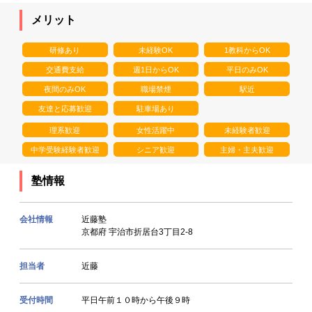
メリット
研修あり
未経験OK
1教科からOK
交通費支給
週1日からOK
平日のみOK
夜間のみOK
職場禁煙
駅近
友達と応募歓迎
駐車場あり
理系歓迎
女性活躍中
未経験者歓迎
中学受験経験者歓迎
シニア歓迎
主婦・主夫歓迎
塾情報
会社情報
近藤塾
京都府 宇治市折居台3丁目2-8
担当者
近藤
受付時間
平日午前１０時から午後９時