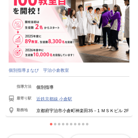
個別指導まなび 宇治小倉教室
指導方法
個別指導
最寄り駅
近鉄京都線 小倉駅
勤務地
京都府宇治市小倉町神楽田35－1 ＭＳＫビル 2F