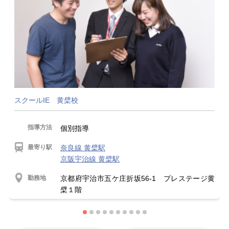
スクールIE 黄檗校
指導方法
個別指導
最寄り駅
奈良線 黄檗駅
京阪宇治線 黄檗駅
勤務地
京都府宇治市五ケ庄折坂56-1 プレステージ黄
檗１階