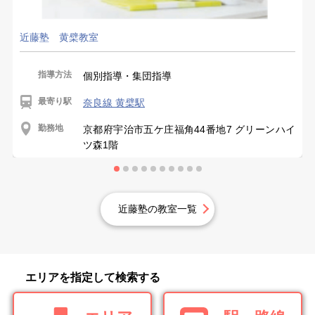
近藤塾 黄檗教室
指導方法
個別指導・集団指導
最寄り駅
奈良線 黄檗駅
勤務地
京都府宇治市五ケ庄福角44番地7 グリーンハイ
ツ森1階
近藤塾の教室一覧
エリアを指定して検索する