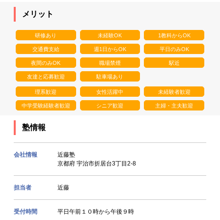
メリット
研修あり
未経験OK
1教科からOK
交通費支給
週1日からOK
平日のみOK
夜間のみOK
職場禁煙
駅近
友達と応募歓迎
駐車場あり
理系歓迎
女性活躍中
未経験者歓迎
中学受験経験者歓迎
シニア歓迎
主婦・主夫歓迎
塾情報
会社情報
近藤塾
京都府 宇治市折居台3丁目2-8
担当者
近藤
受付時間
平日午前１０時から午後９時