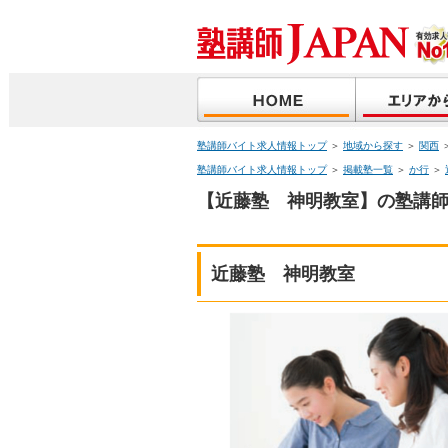
塾講師バイト求人情報トップ
＞
地域から探す
＞
関西
塾講師バイト求人情報トップ
＞
掲載塾一覧
＞
か行
＞
【近藤塾 神明教室】の塾講師
近藤塾 神明教室