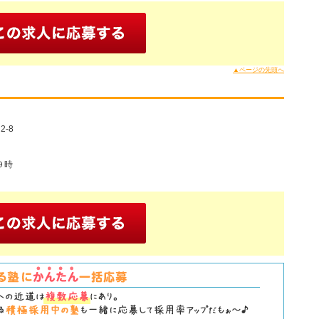
▲ページの先頭へ
-8
９時