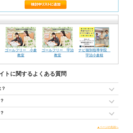
ゴールフリー 小倉
ゴールフリー 宇治
ナビ個別指導学院
教室
教室
宇治小倉校
イトに関するよくある質問
は？
？
？
▲ページの先頭へ