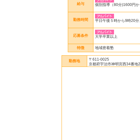
給与
個別指導（80分)1600円
勤務時間
平日午後５時から9時20
応募条件
大学卒業以上
特徴
地域密着塾
〒611-0025
勤務地
京都府宇治市神明宮西34番地2