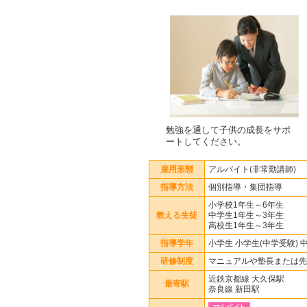
勉強を通して子供の成長をサポ
ートしてください。
雇用形態
アルバイト(非常勤講師)
指導方法
個別指導・集団指導
小学校1年生～6年生
教える生徒
中学生1年生～3年生
高校生1年生～3年生
指導学年
小学生 小学生(中学受験) 
研修制度
マニュアルや塾長または先
近鉄京都線 大久保駅
最寄駅
奈良線 新田駅