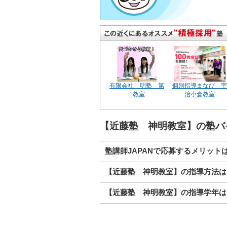
有限会社 明塾 第
個別指導まなび 宇
1教室
治小倉教室
【近藤塾 神明教室】の塾バ
塾講師JAPANで応募するメリット
【近藤塾 神明教室】の指導方法は
【近藤塾 神明教室】の指導学年は