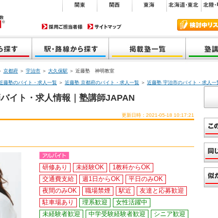
＞
京都府
＞
宇治市
＞
大久保駅
＞ 近藤塾 神明教室
近藤塾のバイト・求人一覧
＞
近藤塾 京都府のバイト・求人一覧
＞
近藤塾 宇治市のバイト・求人一
バイト・求人情報｜塾講師JAPAN
更新日時：2021-05-18 10:17:21
研修あり
未経験OK
1教科からOK
交通費支給
週1日からOK
平日のみOK
夜間のみOK
職場禁煙
駅近
友達と応募歓迎
駐車場あり
理系歓迎
女性活躍中
未経験者歓迎
中学受験経験者歓迎
シニア歓迎