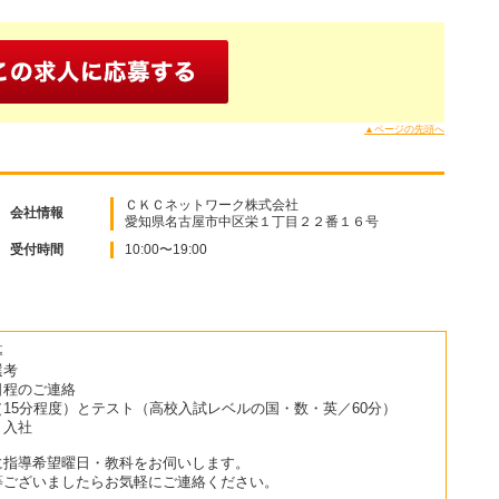
▲ページの先頭へ
ＣＫＣネットワーク株式会社
会社情報
愛知県名古屋市中区栄１丁目２２番１６号
受付時間
10:00〜19:00
募
選考
日程のご連絡
（15分程度）とテスト（高校入試レベルの国・数・英／60分）
・入社
に指導希望曜日・教科をお伺いします。
等ございましたらお気軽にご連絡ください。