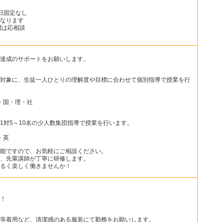
日固定なし
なります
間は応相談
達成のサポートをお願いします。
対象に、生徒一人ひとりの理解度や目標に合わせて個別指導で授業を行
・国・理・社
1対5～10名の少人数集団指導で授業を行います。
・英
能ですので、お気軽にご相談ください。
、先輩講師が丁寧に研修します。
るく楽しく働きませんか！
！
等着用など、清潔感のある服装にて勤務をお願いします。