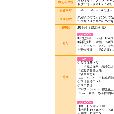
集団指導（一クラス5～1
教える生徒
個別指導（講師1人に対し
指導学年
小学生 小学生(中学受験) 
未経験の方でも安心して始
研修制度
指導方法や授業の進め方を
最寄駅
JR上越線 群馬総社駅
■個別授業･･･時給 1134円
■集団授業･･･時給 1200円
給与
＊チューター・雑務･･･時給
＊研修期間中（約2週間）
◇各種保険あり
※社会保険は法令によ
◇交通費全額支給
◇駐車場あり
待遇
◇車・バイク・自転車通勤
◇正社員登用あり
◇屋内禁煙
◇WワークOK（同業他社
◇GW・夏季・冬季休暇あ
【曜日】火曜～土曜
【時間】16：00〜22：00
＊日曜・月曜定休