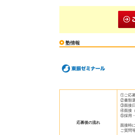
塾情報
①ご応
②書類
③面接
④面接
⑤採用
応募後の流れ
面接時
ご質問