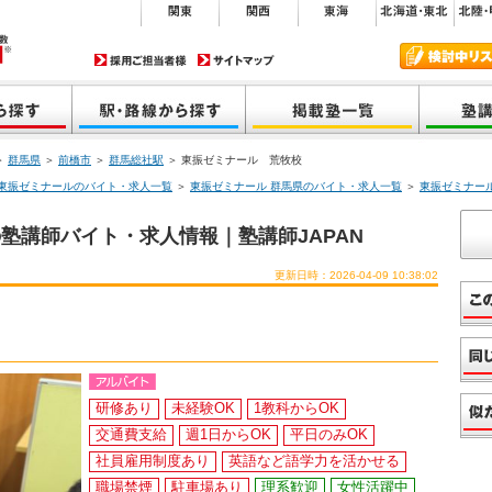
＞
群馬県
＞
前橋市
＞
群馬総社駅
＞ 東振ゼミナール 荒牧校
東振ゼミナールのバイト・求人一覧
＞
東振ゼミナール 群馬県のバイト・求人一覧
＞
東振ゼミナー
塾講師バイト・求人情報｜塾講師JAPAN
更新日時：2026-04-09 10:38:02
研修あり
未経験OK
1教科からOK
交通費支給
週1日からOK
平日のみOK
社員雇用制度あり
英語など語学力を活かせる
職場禁煙
駐車場あり
理系歓迎
女性活躍中