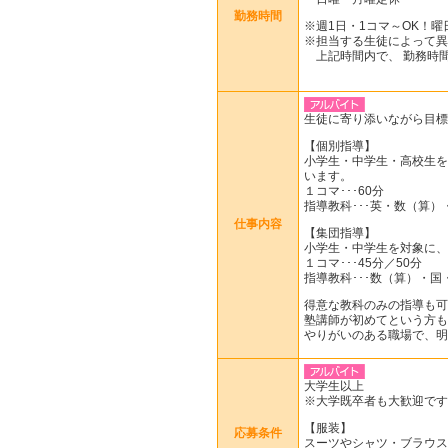
勤務時間
※週1日・1コマ～OK！曜
※担当する生徒によって異
上記時間内で、 勤務時
生徒に寄り添いながら目標
【個別指導】
小学生・中学生・高校生を
います。
１コマ･･･60分
指導教科･･･英・数（算）
仕事内容
【集団指導】
小学生・中学生を対象に、
１コマ･･･45分／50分
指導教科･･･数（算）・国
得意な教科のみの指導も可
塾講師が初めてという方も
やりがいのある職場で、明
大学生以上
※大学既卒者も大歓迎です
【服装】
応募条件
スーツやシャツ・ブラウス