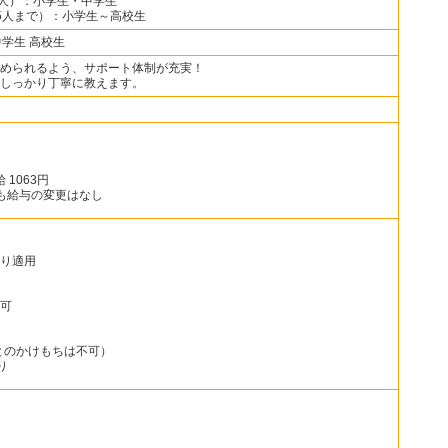
0人）：小学生・中学生
5人まで）：小学生～高校生
中学生 高校生
められるよう、サポート体制が充実！
しっかり丁寧に教えます。
 1063円
も給与の変更はなし
り適用
可
とのかけもちは不可）
り