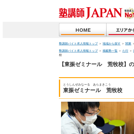
塾講師バイト求人情報トップ
＞
地域から探す
＞
関東
塾講師バイト求人情報トップ
＞
掲載塾一覧
＞
た行
＞
校
【東振ゼミナール 荒牧校】の
とうしんぜみなーる あらまきこう
東振ゼミナール 荒牧校