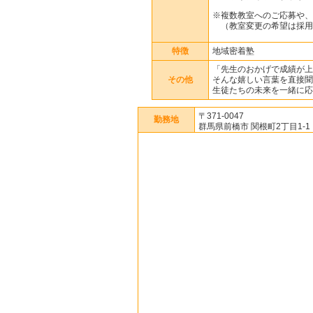
※複数教室へのご応募や、
（教室変更の希望は採用
特徴
地域密着塾
「先生のおかげで成績が上
その他
そんな嬉しい言葉を直接聞
生徒たちの未来を一緒に応
〒371-0047
勤務地
群馬県前橋市 関根町2丁目1-1