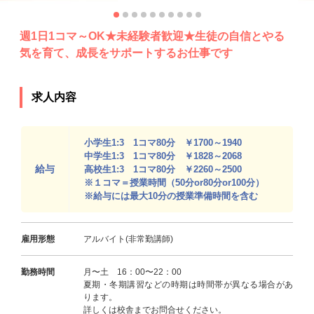
週1日1コマ～OK★未経験者歓迎★生徒の自信とやる
気を育て、成長をサポートするお仕事です
求人内容
小学生1:3 1コマ80分 ￥1700～1940
中学生1:3 1コマ80分 ￥1828～2068
給与
高校生1:3 1コマ80分 ￥2260～2500
※１コマ＝授業時間（50分or80分or100分）
※給与には最大10分の授業準備時間を含む
雇用形態
アルバイト(非常勤講師)
勤務時間
月〜土 16：00〜22：00
夏期・冬期講習などの時期は時間帯が異なる場合があ
ります。
詳しくは校舎までお問合せください。