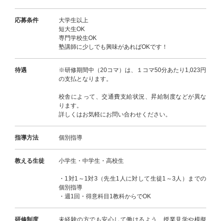
応募条件
大学生以上
短大生OK
専門学校生OK
塾講師に少しでも興味があればOKです！
待遇
※研修期間中（20コマ）は、１コマ50分あたり1,023円
の支払となります。
校舎によって、交通費支給状況、昇給制度などが異な
ります。
詳しくはお気軽にお問い合わせください。
指導方法
個別指導
教える生徒
小学生・中学生・高校生
・1対1～1対3（先生1人に対して生徒1～3人）までの
個別指導
・週1回・得意科目1教科からでOK
研修制度
未経験の方でも安心して働けるよう、授業見学や模擬