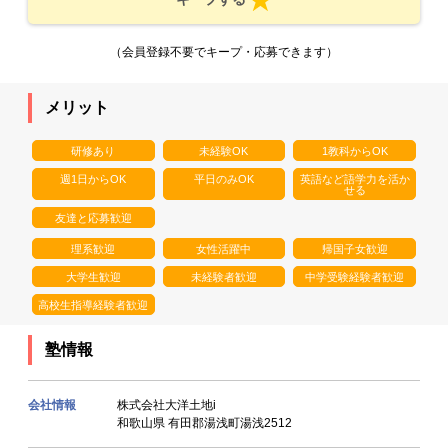
（会員登録不要でキープ・応募できます）
メリット
研修あり
未経験OK
1教科からOK
週1日からOK
平日のみOK
英語など語学力を活か
せる
友達と応募歓迎
理系歓迎
女性活躍中
帰国子女歓迎
大学生歓迎
未経験者歓迎
中学受験経験者歓迎
高校生指導経験者歓迎
塾情報
会社情報
株式会社大洋土地i
和歌山県 有田郡湯浅町湯浅2512