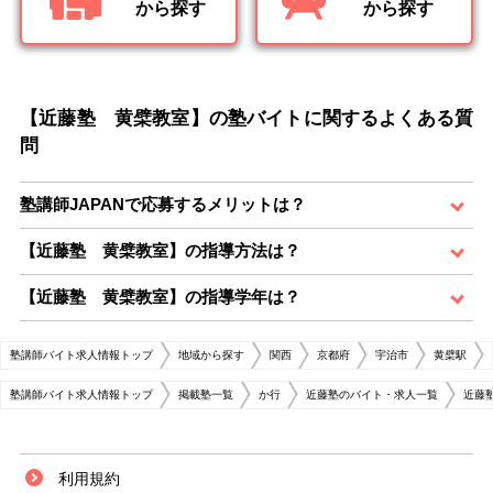
から探す
から探す
【近藤塾 黄檗教室】の塾バイトに関するよくある質
問
塾講師JAPANで応募するメリットは？
【近藤塾 黄檗教室】の指導方法は？
【近藤塾 黄檗教室】の指導学年は？
塾講師バイト求人情報トップ
地域から探す
関西
京都府
宇治市
黄檗駅
塾講師バイト求人情報トップ
掲載塾一覧
か行
近藤塾のバイト・求人一覧
近藤
利用規約