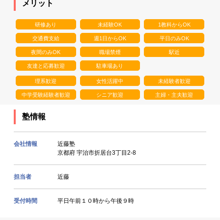
メリット
研修あり
未経験OK
1教科からOK
交通費支給
週1日からOK
平日のみOK
夜間のみOK
職場禁煙
駅近
友達と応募歓迎
駐車場あり
理系歓迎
女性活躍中
未経験者歓迎
中学受験経験者歓迎
シニア歓迎
主婦・主夫歓迎
塾情報
会社情報
近藤塾
京都府 宇治市折居台3丁目2-8
担当者
近藤
受付時間
平日午前１０時から午後９時