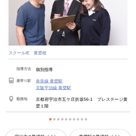
スクールIE 黄檗校
指導方法
個別指導
最寄り駅
奈良線 黄檗駅
京阪宇治線 黄檗駅
勤務地
京都府宇治市五ケ庄折坂56-1 プレステージ黄
檗１階