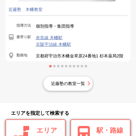
近藤塾 木幡教室
指導方法
個別指導・集団指導
最寄り駅
奈良線 木幡駅
京阪宇治線 木幡駅
勤務地
京都府宇治市木幡金草原24番地1 杉本薬局2階
近藤塾の教室一覧
エリアを指定して検索する
エリア
駅・路線