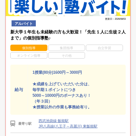
更新日：2026/08/03
アルバイト
新大学１年生も未経験の方も大歓迎！「先生１人に生徒２人
まで」の個別指導塾♪
個別指導
集団指導
自立学習
オンライン指導
その他
1授業(80分)1600円～3000円
★成績を上げていただいた分は、
給与
毎学期１ポイントにつき
5000～10000円のボーナスあり！
（年３回）
★授業以外の作業も事務給有り。
西武池袋線 飯能駅
最寄り駅
JR八高線(八王子～高麗川) 東飯能駅