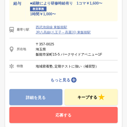
給与
■経験により研修時給有り 1コマ￥1,600〜
教室事務
1時間￥1,000〜
西武池袋線 東飯能駅
最寄り駅
JR八高線(八王子～高麗川) 東飯能駅
〒357-0025
埼玉県
所在地
飯能市栄町15-5 パークサイドアベニュー1F
地域密着塾, 定期テストに強い（補習型）
特徴
もっと見る
キープする
詳細を見る
応募する