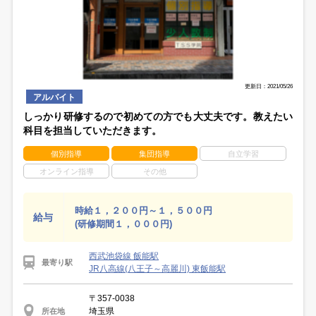
更新日：2021/05/26
アルバイト
しっかり研修するので初めての方でも大丈夫です。教えたい
科目を担当していただきます。
個別指導
集団指導
自立学習
オンライン指導
その他
時給１，２００円～１，５００円
給与
(研修期間１，０００円)
西武池袋線 飯能駅
最寄り駅
JR八高線(八王子～高麗川) 東飯能駅
〒357-0038
埼玉県
所在地