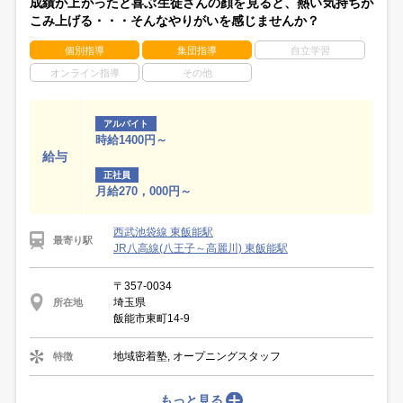
成績が上がったと喜ぶ生徒さんの顔を見ると、熱い気持ちが
こみ上げる・・・そんなやりがいを感じませんか？
個別指導
集団指導
自立学習
オンライン指導
その他
アルバイト
時給1400円～
給与
正社員
月給270，000円～
西武池袋線 東飯能駅
最寄り駅
JR八高線(八王子～高麗川) 東飯能駅
〒357-0034
埼玉県
所在地
飯能市東町14-9
地域密着塾, オープニングスタッフ
特徴
もっと見る