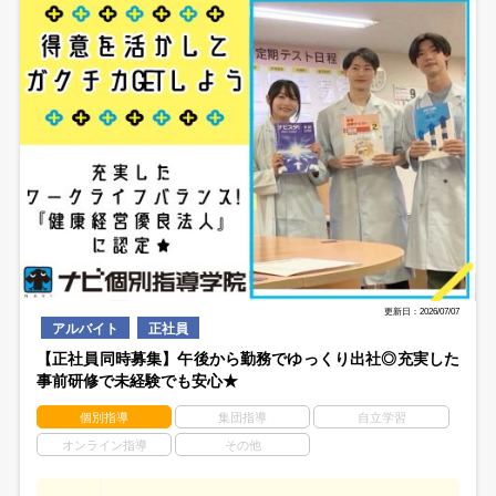
更新日：2026/07/07
アルバイト
正社員
【正社員同時募集】午後から勤務でゆっくり出社◎充実した
事前研修で未経験でも安心★
個別指導
集団指導
自立学習
オンライン指導
その他