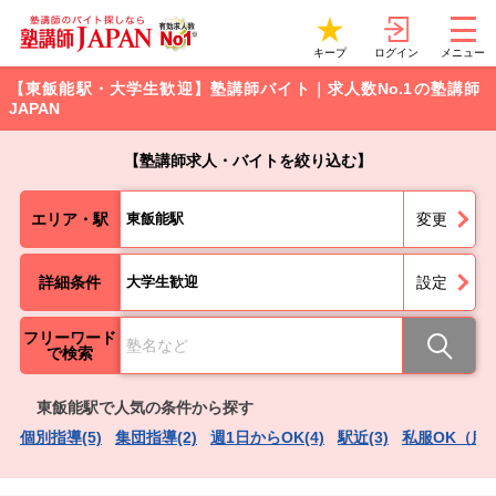
ログイン
キープ
メニュー
【東飯能駅・大学生歓迎】塾講師バイト｜求人数No.1の塾講師
JAPAN
【塾講師求人・バイトを絞り込む】
エリア・駅
東飯能駅
変更
詳細条件
大学生歓迎
設定
フリーワード
で検索
東飯能駅で人気の条件から探す
個別指導(5)
集団指導(2)
週1日からOK(4)
駅近(3)
私服OK（服装