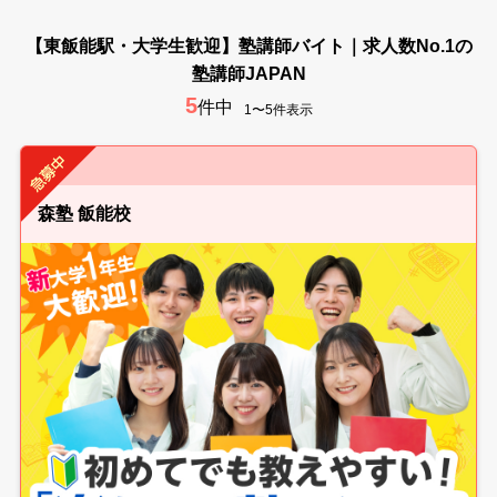
【東飯能駅・大学生歓迎】塾講師バイト｜求人数No.1の
塾講師JAPAN
5
件中
1〜5件表示
森塾 飯能校