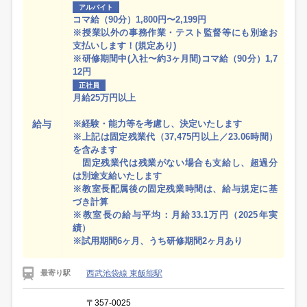
アルバイト
コマ給（90分）1,800円〜2,199円
※授業以外の事務作業・テスト監督等にも別途お
支払いします！(規定あり)
※研修期間中(入社〜約3ヶ月間)コマ給（90分）1,7
12円
正社員
月給25万円以上
給与
※経験・能力等を考慮し、決定いたします
※上記は固定残業代（37,475円以上／23.06時間）
を含みます
固定残業代は残業がない場合も支給し、超過分
は別途支給いたします
※教室長配属後の固定残業時間は、給与規定に基
づき計算
※教室長の給与平均：月給33.1万円（2025年実
績）
※試用期間6ヶ月、うち研修期間2ヶ月あり
西武池袋線 東飯能駅
最寄り駅
〒357-0025