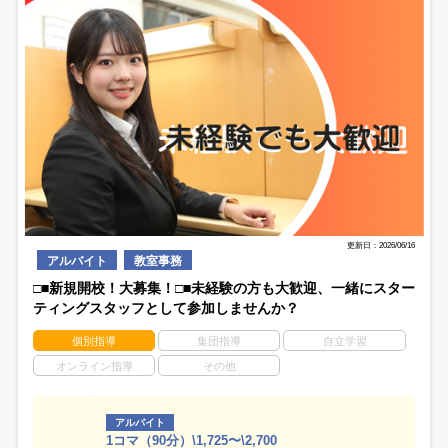
更新日：2026/06/16
アルバイト
教室事務
□■新規開校！大募集！□■未経験の方も大歓迎、一緒にスター
ティングスタッフとして参加しませんか？
個別指導
集団指導
自立学習
オンライン指導
その他
アルバイト
1コマ（90分）\1,725〜\2,700